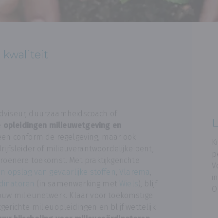
 kwaliteit
adviseur, duurzaamheidscoach of
L
e
opleidingen milieuwetgeving en
alleen conform de regelgeving, maar ook
K
drijfsleider of milieuverantwoordelijke bent,
p
enere toekomst. Met praktijkgerichte
V
en opslag van gevaarlijke stoffen
,
Vlarema
,
i
rdinatoren
(in samenwerking met
Wiels
), blijf
O
jouw milieunetwerk. Klaar voor toekomstige
gerichte milieuopleidingen en blijf wettelijk