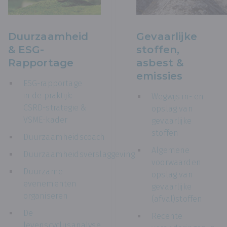
Duurzaamheid
Gevaarlijke
& ESG-
stoffen,
Rapportage
asbest &
emissies
ESG-rapportage
in de praktijk:
Wegwijs in- en
CSRD-strategie &
opslag van
VSME-kader
gevaarlijke
stoffen
Duurzaamheidscoach
Algemene
Duurzaamheidsverslaggeving
voorwaarden
Duurzame
opslag van
evenementen
gevaarlijke
organiseren
(afval)stoffen
De
Recente
levenscyclusanalyse