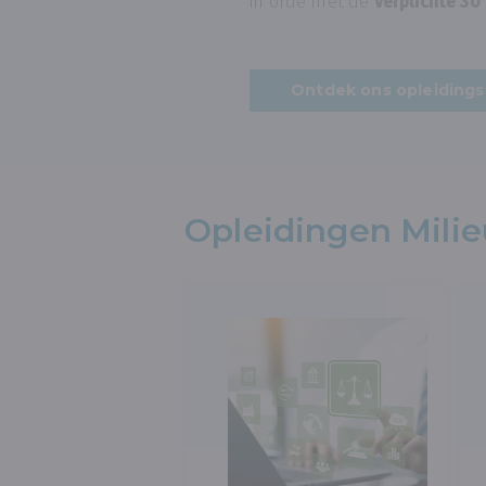
in orde met de
verplichte 30
Ontdek ons opleiding
Opleidingen Mil