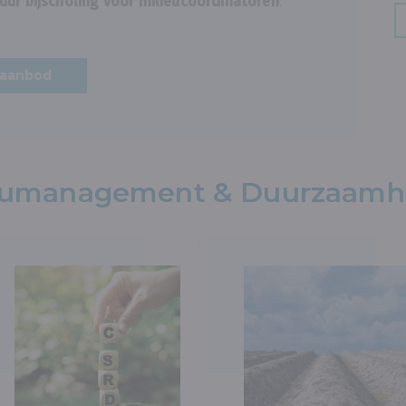
 uur bijscholing voor milieucoördinatoren
.
saanbod
ieumanagement & Duurzaamh