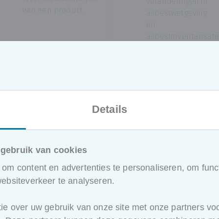
veranderingen in
van een product
asbestwetgeving
en
asbestinventarisati
Basiskennis
kandidaat
asbestdeskundige
inventarisatie
Praktische
Details
aandachtspunten
voor
asbestdeskundigen
gebruik van cookies
Algemene
om content en advertenties te personaliseren, om funct
voorwaarden
luchtemissies
ebsiteverkeer te analyseren.
ie over uw gebruik van onze site met onze partners voo