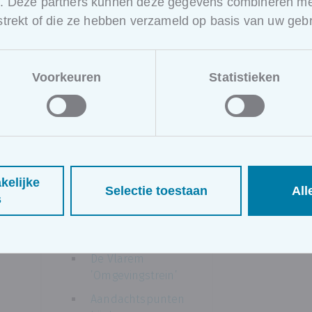
e. Deze partners kunnen deze gegevens combineren met
rstrekt of die ze hebben verzameld op basis van uw gebr
Voorkeuren
Statistieken
kelijke
Selectie toestaan
All
Omgevingswe
s
tgeving &
vergunningen
De Vlarem
’Omgevingstrein’
Aandachtspunten