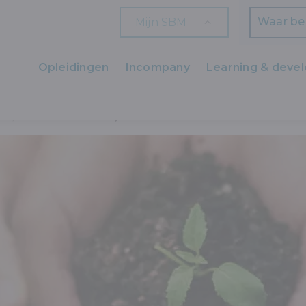
Mijn SBM
Zoeken
Opleidingen
Incompany
Learning & deve
Ons aanbod
EID, MILIEU EN KWALITEIT
MILIEU
Zaakvoerders
HR en L&D
Professionals
Arbeiders
Wettelijk verplichte opleidingen
Wettelijk verplichte bijscholingen