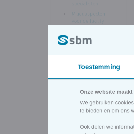
specialisten
Milieuaspecten
voor de facility
manager
Organiseren van
de bedrijfsinterne
milieuzorg
volgens ISO 14001
Toestemming
Interne
milieuauditor
Meten en
Onze website maakt 
registreren van
milieuprestaties
We gebruiken cookies 
te bieden en om ons w
Ook delen we informat