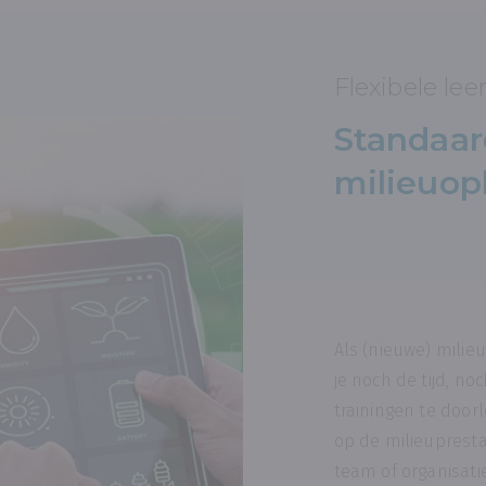
Flexibele lee
Standaar
milieuop
Als (nieuwe) milie
je noch de tijd, n
trainingen te door
op de milieuprest
team of organisatie.