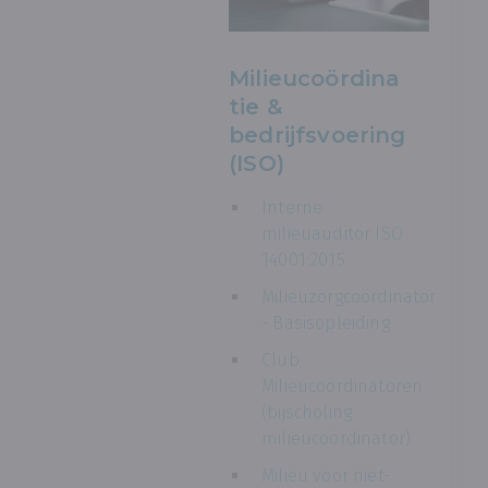
Milieucoördina
tie &
bedrijfsvoering
(ISO)
Interne
milieuauditor ISO
14001:2015
Milieuzorgcoördinator
- Basisopleiding
Club
Milieucoördinatoren
(bijscholing
milieucoördinator)
Milieu voor niet-