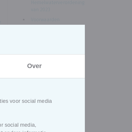
Hemelwaterverordening
van 2023
Voorwaarden
e
lozing van
afvalwaters
Afvalwaterheffingen
Over
ies voor social media
r social media,