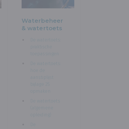
Waterbeheer
& watertoets
De watertoets:
praktische
toepassingen
De watertoets:
hoe de
aanstiplijst
bijlage 25
opmaken
De watertoets
(algemene
opleiding)
De