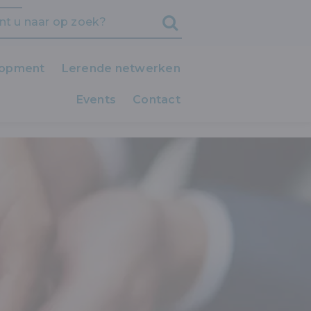
lopment
Lerende netwerken
Events
iedereen LEERT!
Contact
Clubs