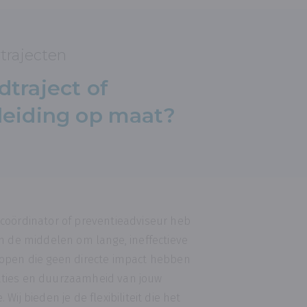
rtrajecten
dtraject of
leiding op maat?
ucoördinator of preventieadviseur heb
och de middelen om lange, ineffectieve
lopen die geen directe impact hebben
aties en duurzaamheid van jouw
 Wij bieden je de flexibiliteit die het