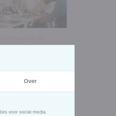
Erkende opleidingen
Persoonlijke
vaardigheden
Opleiding tot
vertrouwenspersoon
Over
ies voor social media