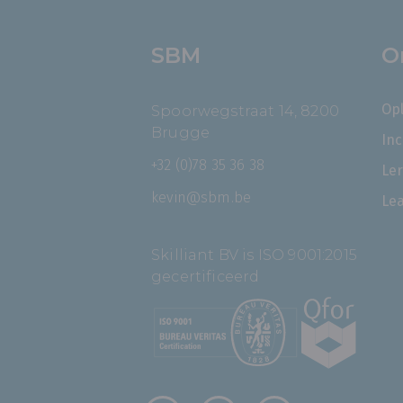
SBM
O
Op
Spoorwegstraat 14, 8200
Brugge
In
+32 (0)78 35 36 38
Le
kevin@sbm.be
Le
Skilliant BV is ISO 9001:2015
gecertificeerd