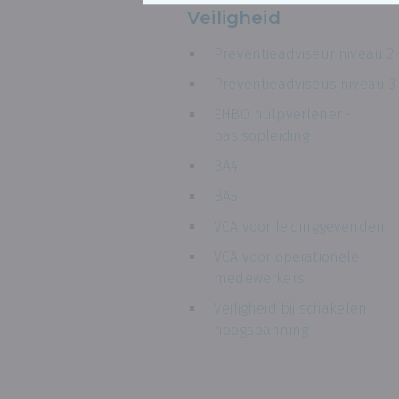
Veiligheid
Preventieadviseur niveau 2
Preventieadviseus niveau 3
EHBO hulpverlener -
basisopleiding
BA4
BA5
VCA voor leidinggevenden
VCA voor operationele
medewerkers
Veiligheid bij schakelen
hoogspanning