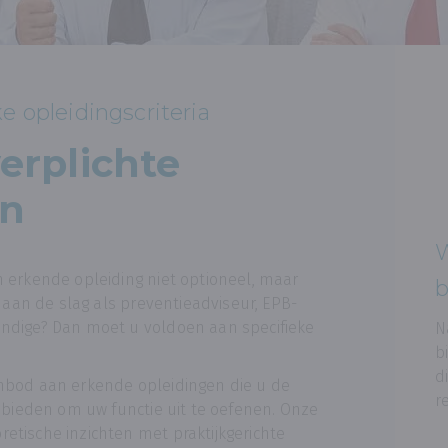
e opleidingscriteria
verplichte
en
W
n erkende opleiding niet optioneel, maar
b
u aan de slag als preventieadviseur, EPB-
undige? Dan moet u voldoen aan specifieke
N
b
d
anbod aan erkende opleidingen die u de
r
g bieden om uw functie uit te oefenen. Onze
etische inzichten met praktijkgerichte