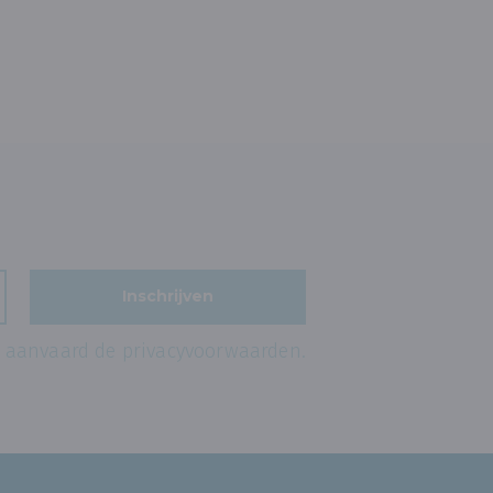
Inschrijven
k aanvaard de
privacyvoorwaarden
.