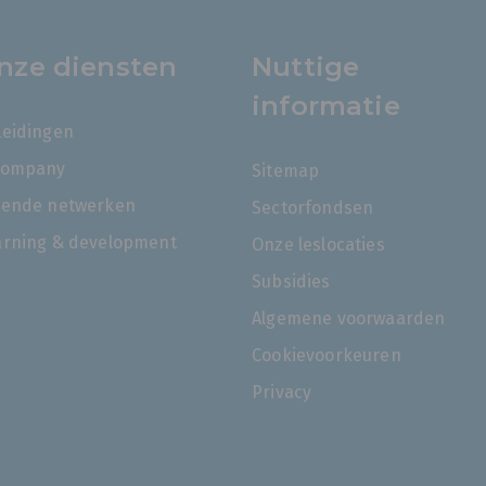
nze diensten
Nuttige
informatie
leidingen
company
Sitemap
rende netwerken
Sectorfondsen
arning & development
Onze leslocaties
Subsidies
Algemene voorwaarden
Cookievoorkeuren
Privacy