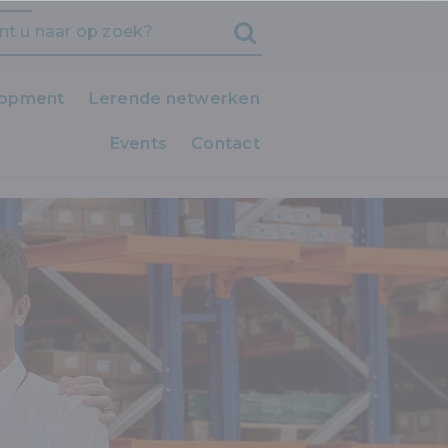
lopment
Lerende netwerken
Events
iedereen LEERT!
Contact
Clubs