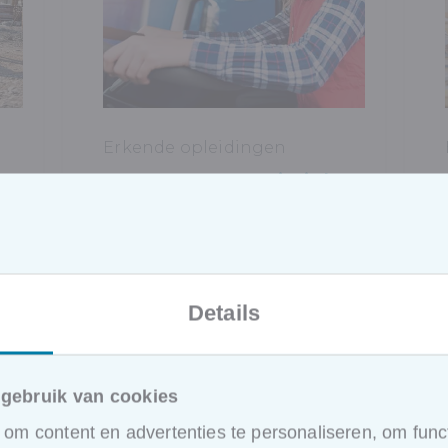
Erkende opleidingen
Transport & Logistiek
Heftruckbestuurder
Bestuurder hoogwerker
Rolbrugbestuurder
Details
Bestuurder elektrische
stapelaar
ADR-chauffeur collivervoer
gebruik van cookies
CAT I
om content en advertenties te personaliseren, om funct
ADR-chauffeur tankvervoer