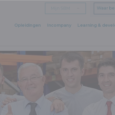
Mijn SBM
Zoeken
Opleidingen
Incompany
Learning & deve
Ons aanbod
LEIDINGEN
Zaakvoerders
HR en L&D
Professionals
Arbeiders
Wettelijk verplichte opleidingen
Wettelijk verplichte bijscholingen