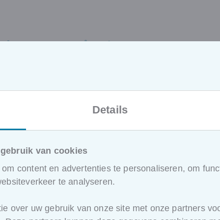
 laten groeien!
or stap, met de SBM-intakeaanpak:
Details
Stap 2
gebruik van cookies
om content en advertenties te personaliseren, om funct
We bouwen
ebsiteverkeer te analyseren.
de opleiding
ie over uw gebruik van onze site met onze partners voo