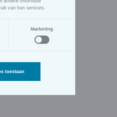
 andere informatie
uik van hun services.
Met meer vertrouwen en
minder moeite. In de situaties
die er echt toe doen voor hen.
Marketing
es toestaan