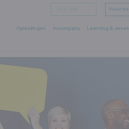
Mijn SBM
Zoeken
Opleidingen
Incompany
Learning & deve
Ons aanbod
Zaakvoerders
HR en L&D
Professionals
Arbeiders
Wettelijk verplichte opleidingen
Wettelijk verplichte bijscholingen