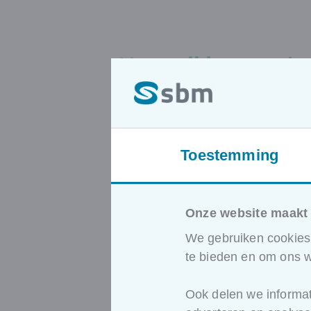
Hoe wij jou verder
We begeleiden je stap vo
Toestemming
Stap 1
Onze website maakt 
We gebruiken cookies 
We luisteren
te bieden en om ons w
Je vertelt ons waar je team
Ook delen we informat
tegenaan loopt. In welke