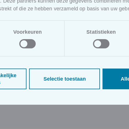
Op basis van je sector, je
e. Deze partners kunnen deze gegevens combineren met
rstrekt of die ze hebben verzameld op basis van uw gebr
mensen en hun dagelijkse
situaties. Elk onderdeel
heeft een reden om jouw
Voorkeuren
Statistieken
team sterker te laten
communiceren.
kelijke
Selectie toestaan
All
rijblijvende offerte
s