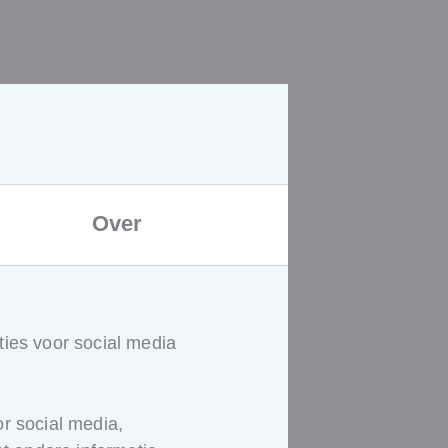
Over
Stap 3
ies voor social media
Je team
communiceert
r social media,
beter