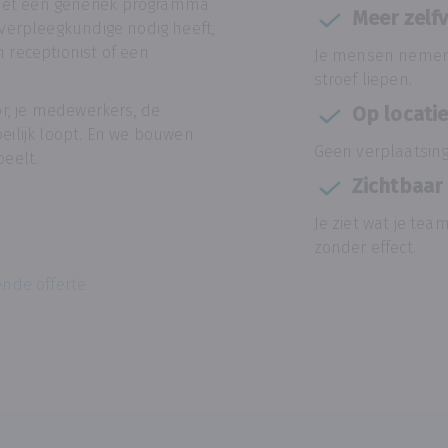
met één generiek programma
Meer zelf
 verpleegkundige nodig heeft,
 receptionist of een
Je mensen nemen in
stroef liepen.
or, je medewerkers, de
Op locati
lijk loopt. En we bouwen
Geen verplaatsings
peelt.
Zichtbaar 
Je ziet wat je tea
zonder effect.
ende offerte