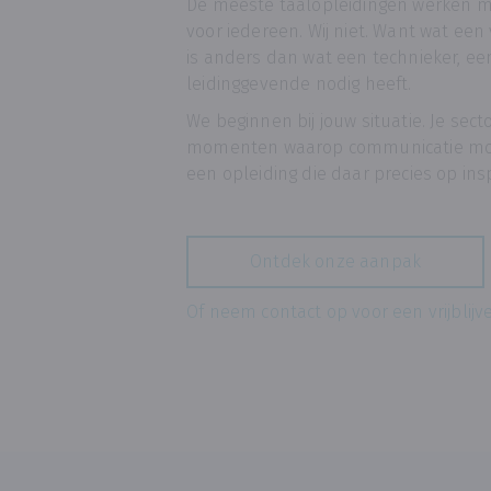
De meeste taalopleidingen werken 
voor iedereen. Wij niet. Want wat een
is anders dan wat een technieker, een
leidinggevende nodig heeft.
We beginnen bij jouw situatie. Je sect
momenten waarop communicatie moei
een opleiding die daar precies op ins
Ontdek onze aanpak
Of neem contact op voor een vrijblijv