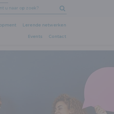
lopment
Lerende netwerken
Events
iedereen LEERT!
Contact
Clubs