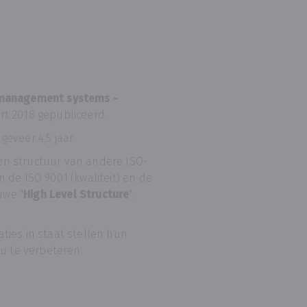
 management systems -
rt 2018 gepubliceerd.
eveer 4,5 jaar.
s en structuur van andere ISO-
 de ISO 9001 (kwaliteit) en de
uwe "
High Level Structure
".
ties in staat stellen hun
u te verbeteren.