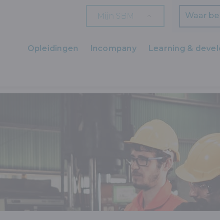
Mijn SBM
Zoeken
Opleidingen
Incompany
Learning & deve
Ons aanbod
D, MILIEU EN KWALITEIT
VEILIGHEID
ISO 45001 DE NIEUWE WE
Zaakvoerders
HR en L&D
Professionals
Arbeiders
Wettelijk verplichte opleidingen
Wettelijk verplichte bijscholingen