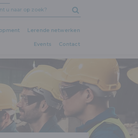
lopment
Lerende netwerken
Events
iedereen LEERT!
Contact
LZIJNSNORM
Clubs