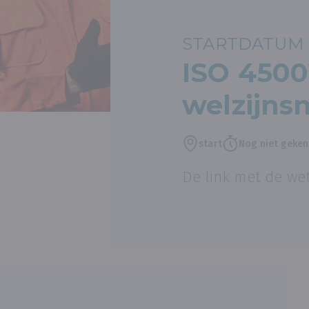
STARTDATUM 
ISO 4500
welzijns
start
Nog niet geke
De link met de wet