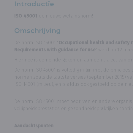
Introductie
ISO 45001
de nieuwe welzijnsnorm!
Omschrijving
De norm ISO 45001 "
Occupational health and safety
Requirements with guidance for use
" werd op 12 maa
Hiermee is een einde gekomen aan een traject van ong
De norm ISO 45001 is volledig in lijn met de principe
normen zoals de laatste versies (september 2015) van
ISO 14001 (milieu), en is aldus ook gestoeld op de nie
De norm ISO 45001 moet bedrijven en andere organisa
veiligheidsprestaties en gezondheidspraktijken contin
Aandachtspunten