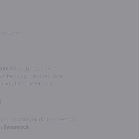
zorgsystemen
ture
(HLS) structuur. Het
an het plug-in model. Deze
envoudig te integreren
.
 en de visie van de Europese en
en
Dynamisch