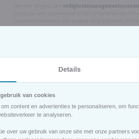
Werken volgens een
veiligheidsmanagementsystee
zoals o.a. een systematiek in het verbeteren van het
overeenstemmend met andere zorgsystemen, intern
betrokkenheid van het management en de medewerk
arbeidsrisico's, bedrijfsimago, ...
Wat biedt deze opleiding:
De norm wordt in detail doorgenomen en vertaald
Details
bruikbare leidraad voor het managen van uw risic
U krijgt een helder inzicht in de ISO45001 vereisten
zorgsysteem, het Dynamisch Risicobeheersingssyste
probleemloos te herkennen en te implementeren
gebruik van cookies
Een meerwaarde voor de preventieadviseur en de 
om content en advertenties te personaliseren, om funct
verantwoordelijken die werk willen maken van ee
ebsiteverkeer te analyseren.
gestructureerd welzijnsbeleid.
Discussie momenten en ervaringsuitwisseling betre
ie over uw gebruik van onze site met onze partners voo
van de norm naar wettelijke eisen, interne bedrijfs
Relatie tussen de norm en andere zorgsystemen m