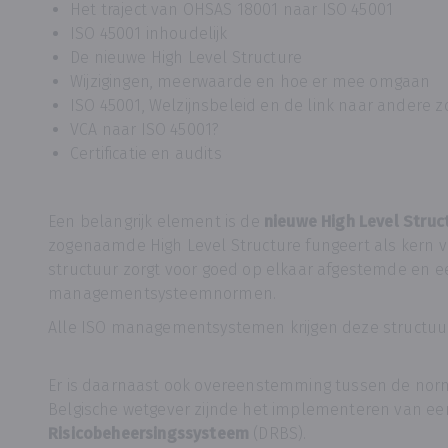
Het traject van OHSAS 18001 naar ISO 45001
ISO 45001 inhoudelijk
De nieuwe High Level Structure
Wijzigingen, meerwaarde en hoe er mee omgaan
ISO 45001, Welzijnsbeleid en de link naar andere 
VCA naar ISO 45001?
Certificatie en audits
Een belangrijk element is de
nieuwe High Level Struc
zogenaamde High Level Structure fungeert als kern v
structuur zorgt voor goed op elkaar afgestemde en e
managementsysteemnormen.
Alle ISO managementsystemen krijgen deze structuur
Er is daarnaast ook overeenstemming tussen de norm
Belgische wetgever zijnde het implementeren van e
Risicobeheersingssysteem
(DRBS).