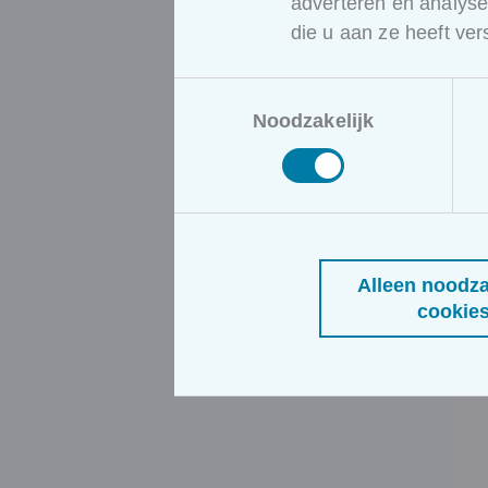
adverteren en analys
die u aan ze heeft ve
Toestemmingsselectie
Noodzakelijk
Alleen noodza
cookie