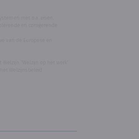
stemen met o.a. eisen,
rolerende en corrigerende
ie van de Europese en
Welzijn. 'Welzijn op het werk'
 het Welzijnsbeleid