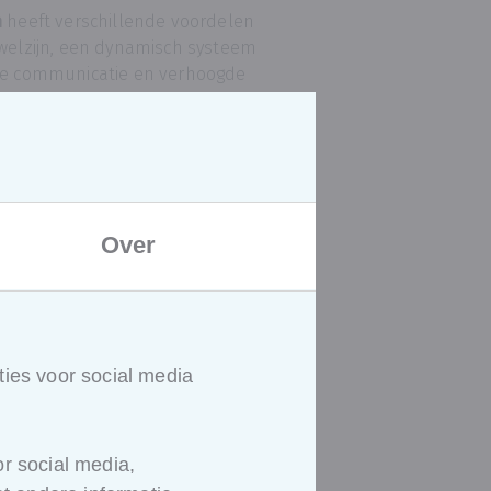
m
heeft verschillende voordelen
 welzijn, een dynamisch systeem
e communicatie en verhoogde
ers, betere beheersing van de
 naar een praktische en
Over
obeheer.
 en de link naar het wettelijk
em in uw eigen organisatie is
.
hiërarchische
ies voor social media
n herkenbaar en
ffende risicobeheer, vertaling
r social media,
situaties en welzijnsbeleid.
et o.a. discussie en aandacht