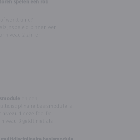
toren spelen een rol:
 of werkt u nu?
elzijnsbeleid binnen een
r niveau 2 zijn er
sismodule
en een
ultidisciplinaire basismodule is
 niveau 1 dezelfde. De
 niveau 3 geldt niet als
 multidisciplinaire basismodule