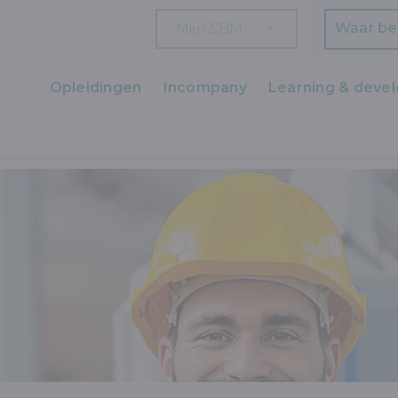
Mijn SBM
Zoeken
Opleidingen
Incompany
Learning & deve
Ons aanbod
D, MILIEU EN KWALITEIT
VEILIGHEID
PREVENTIEADVISEUR NIVE
Zaakvoerders
HR en L&D
Professionals
Arbeiders
Wettelijk verplichte opleidingen
Wettelijk verplichte bijscholingen