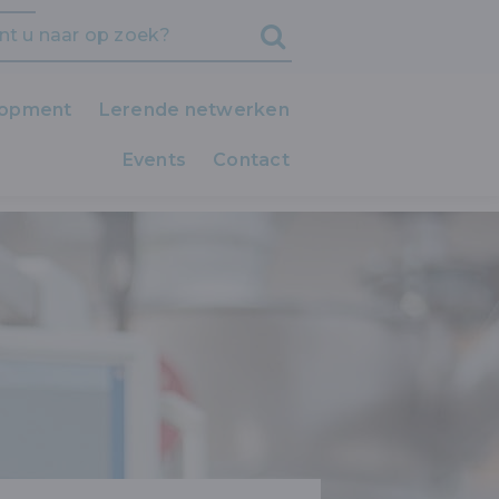
lopment
Lerende netwerken
Events
iedereen LEERT!
Contact
AU 2: SPECIALISATIEMODULE
Clubs