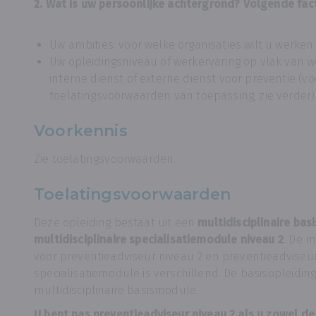
2. Wat is uw persoonlijke achtergrond? Volgende fac
Uw ambities: voor welke organisaties wilt u werken
Uw opleidingsniveau of werkervaring op vlak van w
interne dienst of externe dienst voor preventie (voo
toelatingsvoorwaarden van toepassing, zie verder)
Voorkennis
Zie toelatingsvoorwaarden.
Toelatingsvoorwaarden
Deze opleiding bestaat uit een
multidisciplinaire ba
multidisciplinaire specialisatiemodule niveau 2
. De m
voor preventieadviseur niveau 2 en preventieadviseur
specialisatiemodule is verschillend. De basisopleiding
multidisciplinaire basismodule.
U bent pas preventieadviseur niveau 2 als u zowel de