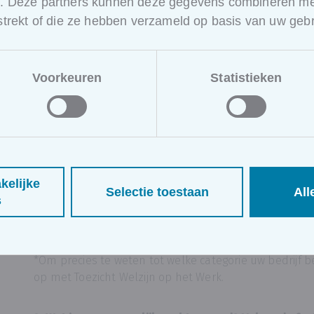
e. Deze partners kunnen deze gegevens combineren met
Telt de organisatie minder dan 20 werknemers, dan 
rstrekt of die ze hebben verzameld op basis van uw gebr
zaakvoerder/werkgever de preventieadviseur. Dan 
groep D.
Neemt een werknemer de taken op zich, dan behoor
In dat geval dient de werknemer minstens over ee
Voorkeuren
Statistieken
preventieadviseur niveau 3
Behoort de organisatie tot niveau B, dan is er mi
niveau 2
nodig
Behoort de organisatie tot niveau A, dan is er een
nodig
kelijke
Selectie toestaan
All
s
Zowel in bedrijven die behoren tot categorie A of B k
preventieadviseurs nodig zijn, die dan eventueel ove
*Om precies te weten tot welke categorie uw bedrijf 
op met Toezicht Welzijn op het Werk.