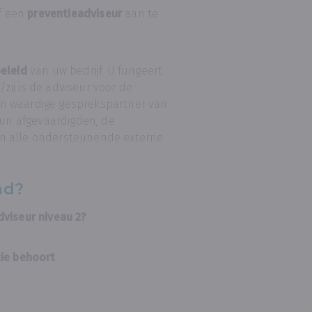
f een
preventieadviseur
aan te
beleid
van uw bedrijf. U fungeert
/zij is de adviseur voor de
en waardige gesprekspartner van
un afgevaardigden, de
en alle ondersteunende externe
md?
dviseur niveau 2?
tie behoort