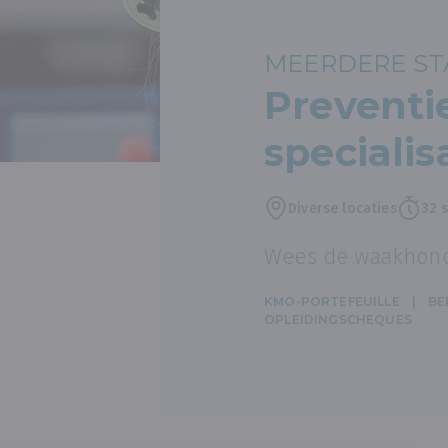
MEERDERE STA
Preventi
speciali
Diverse locaties
32 s
Wees de waakhond 
KMO-PORTEFEUILLE
BE
OPLEIDINGSCHEQUES