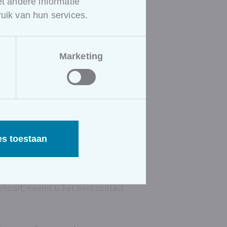
 andere informatie
is dikwijls de
uik van hun services.
behoort de organisatie tot
t de organisatie tot groep C.
n basiskennis te beschikken:
Marketing
nstens een
preventieadviseur
preventieadviseur niveau 1
es toestaan
unnen er adjunct-
r een lager niveau beschikken.
behoort, neemt u het best contact