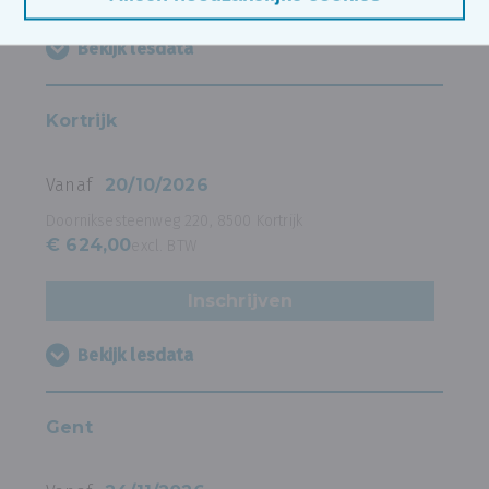
Bekijk lesdata
Kortrijk
Vanaf
20/10/2026
Doorniksesteenweg 220, 8500 Kortrijk
€ 624,00
excl. BTW
Inschrijven
Bekijk lesdata
Gent