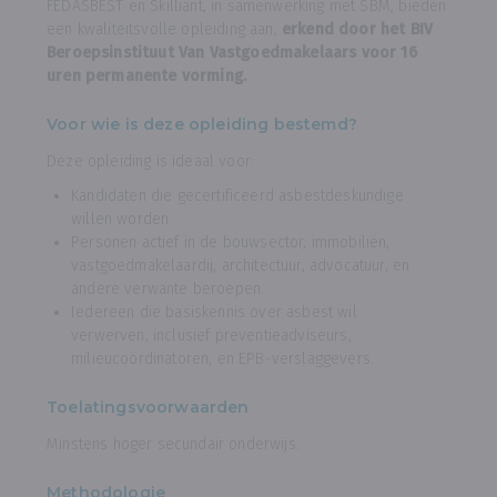
FEDASBEST en Skilliant, in samenwerking met SBM, bieden
een kwaliteitsvolle opleiding aan,
erkend door het BIV
Beroepsinstituut Van Vastgoedmakelaars voor 16
uren permanente vorming.
Voor wie is deze opleiding bestemd?
Deze opleiding is ideaal voor:
Kandidaten die gecertificeerd asbestdeskundige
willen worden.
Personen actief in de bouwsector, immobiliën,
vastgoedmakelaardij, architectuur, advocatuur, en
andere verwante beroepen.
Iedereen die basiskennis over asbest wil
verwerven, inclusief preventieadviseurs,
milieucoördinatoren, en EPB-verslaggevers.
Toelatingsvoorwaarden
Minstens hoger secundair onderwijs.
Methodologie