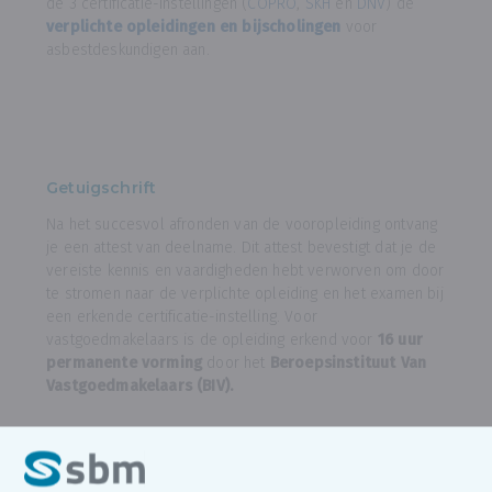
de 3 certificatie-instellingen (
COPRO
,
SKH
en
DNV
) de
verplichte opleidingen en bijscholingen
voor
asbestdeskundigen aan.
Getuigschrift
Na het succesvol afronden van de vooropleiding ontvang
je een attest van deelname. Dit attest bevestigt dat je de
vereiste kennis en vaardigheden hebt verworven om door
te stromen naar de verplichte opleiding en het examen bij
een erkende certificatie-instelling. Voor
vastgoedmakelaars is de opleiding erkend voor
16 uur
permanente vorming
door het
Beroepsinstituut Van
Vastgoedmakelaars (BIV).
In partnership met