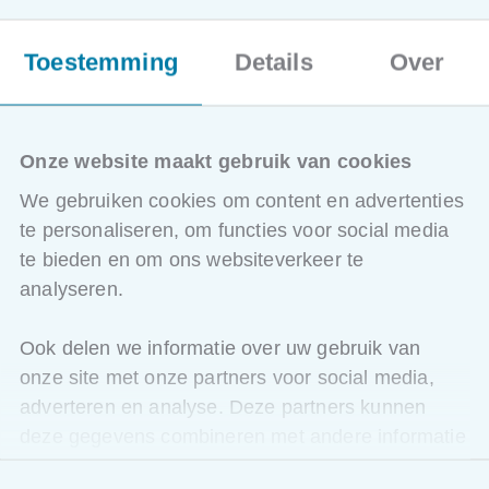
Toestemming
Details
Over
Onze website maakt gebruik van cookies
We gebruiken cookies om content en advertenties
te personaliseren, om functies voor social media
te bieden en om ons websiteverkeer te
analyseren.
FEDASBEST, de Nationale beroepsvereniging van
asbestdeskundigen en erkende asbestlaboratoria
Ook delen we informatie over uw gebruik van
en Skilliant zijn uitstekend geplaatst om een
onze site met onze partners voor social media,
kwaliteitsvolle en praktische opleiding door
adverteren en analyse. Deze partners kunnen
ervaren deskundigen aan te bieden.
deze gegevens combineren met andere informatie
die u aan ze heeft verstrekt of die ze hebben