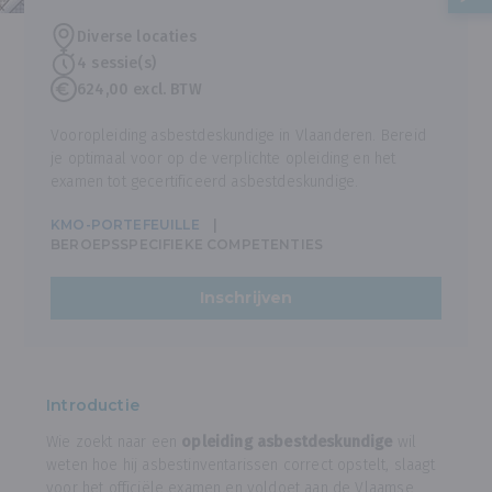
Diverse locaties
4 sessie(s)
624,00 excl. BTW
Vooropleiding asbestdeskundige in Vlaanderen. Bereid
je optimaal voor op de verplichte opleiding en het
examen tot gecertificeerd asbestdeskundige.
KMO-PORTEFEUILLE
BEROEPSSPECIFIEKE COMPETENTIES
Inschrijven
Introductie
Wie zoekt naar een
opleiding asbestdeskundige
wil
weten hoe hij asbestinventarissen correct opstelt, slaagt
voor het officiële examen en voldoet aan de Vlaamse