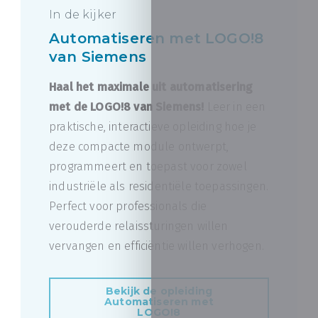
In de kijker
Automatiseren met LOGO!8
van Siemens
Haal het maximale uit automatisering
met de LOGO!8 van Siemens!
Leer in een
praktische, interactieve opleiding hoe je
deze compacte module ontwerpt,
programmeert en toepast voor zowel
industriële als residentiële toepassingen.
Perfect voor professionals die
verouderde relaissturingen willen
vervangen en efficiëntie willen verhogen.
Bekijk de opleiding
Automatiseren met
LOGO!8