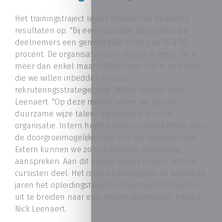
Het trainingstraject levert intussen al de eerste
resultaten op. "Bij een evaluatie behaalden de
deelnemers een gemiddelde score van 75 à 80
procent. De organisatorische impact is groot. Dit is
meer dan enkel maar opleidingen. Het is een visie
die we willen inbedden in onze
rekruteringsstrategie, zegt Talent Director Nick
Leenaert. "Op deze manier willen we op een
duurzame wijze talent aantrekken in onze
organisatie. Intern heeft het een positief effect door
de doorgroeimogelijkheden van de medewerkers.
Extern kunnen we zo een bredere doelgroep
aanspreken. Aan dit eerste traject namen zo'n 35
cursisten deel. Het is de bedoeling om de komende
jaren het opleidingstraject samen met SBM verder
uit te breiden naar een grotere doelgroep'', besluit
Nick Leenaert.