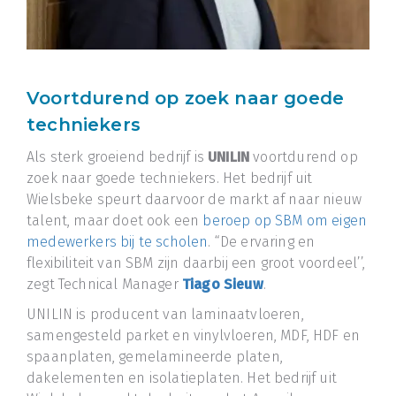
Voortdurend op zoek naar goede
techniekers
Als sterk groeiend bedrijf is
UNILIN
voortdurend op
zoek naar goede techniekers. Het bedrijf uit
Wielsbeke speurt daarvoor de markt af naar nieuw
talent, maar doet ook een
beroep op SBM om eigen
medewerkers bij te scholen
. “De ervaring en
flexibiliteit van SBM zijn daarbij een groot voordeel’’,
zegt Technical Manager
Tiago Sieuw
.
UNILIN is producent van laminaatvloeren,
samengesteld parket en vinylvloeren, MDF, HDF en
spaanplaten, gemelamineerde platen,
dakelementen en isolatieplaten. Het bedrijf uit