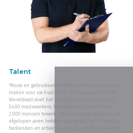
Talent
'Mooie en gebruiksvriendelijke kwaliteitsproducten
maken voor uw huis' dat is de missie van UNILIN.
Wereldwijd doet het bedrijf daarvoor beroep op
5.400 medewerkers. In België stelt UNILIN ruim
2.000 mensen tewerk. "Door de sterke groei van de
afgelopen jaren hebben we jaarlijks zo'n 150 extra
bedienden en arbeiders nodig'', zegt Nick Leenaert.