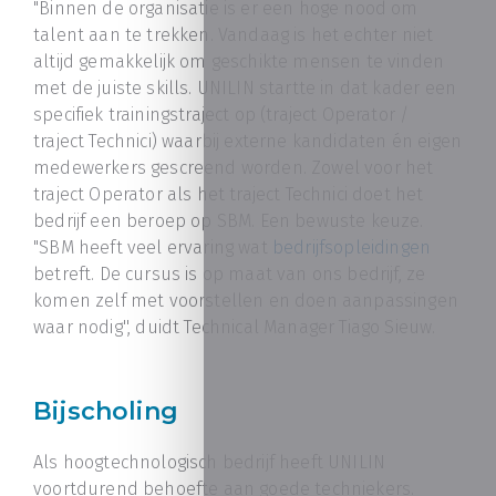
"Binnen de organisatie is er een hoge nood om
talent aan te trekken. Vandaag is het echter niet
altijd gemakkelijk om geschikte mensen te vinden
met de juiste skills. UNILIN startte in dat kader een
specifiek trainingstraject op (traject Operator /
traject Technici) waarbij externe kandidaten én eigen
medewerkers gescreend worden. Zowel voor het
traject Operator als het traject Technici doet het
bedrijf een beroep op SBM. Een bewuste keuze.
"SBM heeft veel ervaring wat
bedrijfsopleidingen
betreft. De cursus is op maat van ons bedrijf, ze
komen zelf met voorstellen en doen aanpassingen
waar nodig'', duidt Technical Manager Tiago Sieuw.
Bijscholing
Als hoogtechnologisch bedrijf heeft UNILIN
voortdurend behoefte aan goede techniekers.