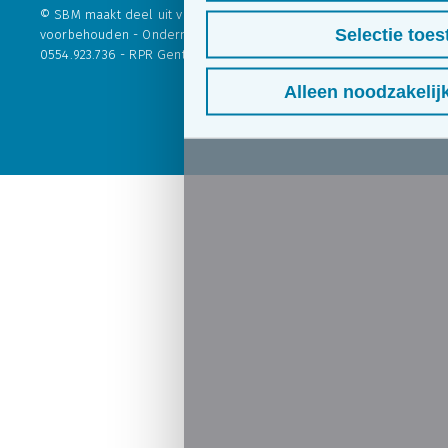
© SBM maakt deel uit van
Skilliant BV
. - Alle rechten
Selectie toes
voorbehouden - Ondernemingsnr. 554.923.736 - BTW nr.: BE
0554.923.736 - RPR Gent afdeling Brugge
Alleen noodzakelij