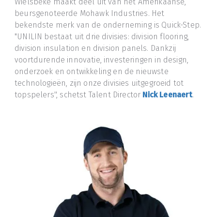
Wielsbeke maakt deel uit van het Amerikaanse,
beursgenoteerde Mohawk Industries. Het
bekendste merk van de onderneming is Quick-Step.
"UNILIN bestaat uit drie divisies: division flooring,
division insulation en division panels. Dankzij
voortdurende innovatie, investeringen in design,
onderzoek en ontwikkeling en de nieuwste
technologieën, zijn onze divisies uitgegroeid tot
topspelers'', schetst Talent Director
Nick Leenaert
.