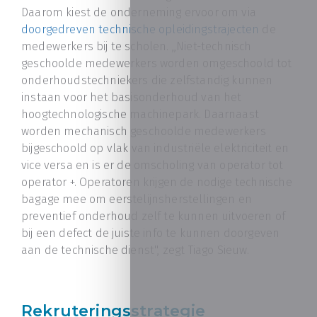
Daarom kiest de onderneming ervoor om via
doorgedreven technische opleidingstrajecten
de
medewerkers bij te scholen. ,,Niet-technisch
geschoolde medewerkers worden omgeschoold tot
onderhoudstechniekers die zelfstandig kunnen
instaan voor het basisonderhoud van het
hoogtechnologische machinepark. Daarnaast
worden mechanisch geschoolde medewerkers
bijgeschoold op vlak van industriële elektriciteit en
vice versa en is er de omscholing van operator tot
operator +. Operatoren krijgen de nodige technische
bagage mee om eerstelijnsherstellingen en
preventief onderhoud zelf te kunnen uitvoeren of
bij een defect de juiste info te kunnen doorgeven
aan de technische dienst'', zegt Tiago Sieuw.
Rekruteringsstrategie