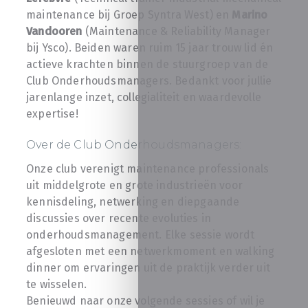
maintenance bij Groep Syntra West) en
Marino
Vandooren
(Maintenance & Reliability Manager
bij Ysco). Beiden waren ruim 15 jaar trouw lid én
actieve krachten binnen de stuurgroep van de
Club Onderhoudsmanagers. Bedankt voor jullie
jarenlange inzet, collegialiteit en waardevolle
expertise!
Over de Club Onderhoudsmanagers:
Onze club verenigt maintenance professionals
uit middelgrote en grote industrieën voor
kennisdeling, netwerking en diepgaande
discussies over recente evoluties in
onderhoudsmanagement. Elke sessie wordt
afgesloten met een netwerkmoment en walking
dinner om ervaringen uit de praktijk verder uit
te wisselen.
Benieuwd naar onze volgende sessies of wil je