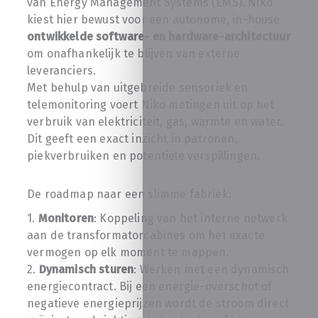
van Energy Management Systems (EMS). Niko
kiest hier bewust voor een autonome, in-house
ontwikkelde software- en hardware-architectuur
om onafhankelijk te blijven van externe
leveranciers.
Met behulp van uitgebreide sensoriek en
telemonitoring voert Niko metingen uit op het
verbruik van elektriciteit, gas, warmte en water.
Dit geeft een exact inzicht in patronen,
piekverbruiken en potentiële verspillingen.
De roadmap naar een slimme fabriek:
1.
Monitoren
: Koppeling van het interne netwerk
aan de transformatorcabines om het exacte
vermogen op elk moment te mappen.
2.
Dynamisch sturen
: Werken met een dynamisch
energiecontract. Bij een energie-overschot of
negatieve energieprijzen wordt de stroom direct