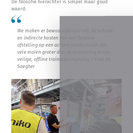
De filosofie hierachter is simpel maar goud
waard:
We maken er bewust tijd voor vrij. De schade
en indirecte kosten van een foutieve
afstelling op een actieve productielijn zijn
vele malen groter dan de investering in een
veilige, offline trainingsomgeving. | Yves De
Saegher