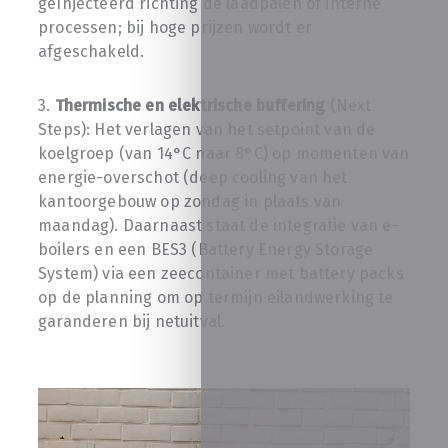
geïnjecteerd richting de laadpalen of interne
processen; bij hoge prijzen wordt er
afgeschakeld.
3.
Thermische en elektrische buffering
(Next
Steps): Het verlagen van het setpoint van de
koelgroep (van 14°C naar 8°C) op momenten van
energie-overschot (deep cooling van het
kantoorgebouw op zondag in plaats van
maandag). Daarnaast staat de integratie van e-
boilers en een BES3 (Battery Energy Storage
System) via een zeecontainer met battery packs
op de planning om op termijn eilandwerking te
garanderen bij netuitval.