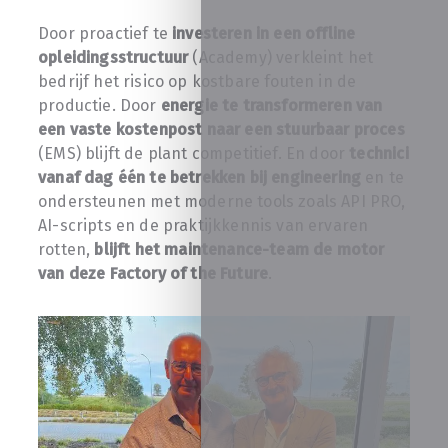
Door proactief te
investeren in een offline
opleidingsstructuur
(Academy) verkleint het
bedrijf het risico op kostbare fouten in de
productie. Door
energie te transformeren van
een vaste kostenpost naar een stuurbaar proces
(EMS) blijft de plant competitief. En door
technici
vanaf dag één te betrekken bij engineering
en te
ondersteunen met moderne tools zoals API PRO,
AI-scripts en de praktijkkennis van ervaren
rotten,
blijft het maintenance-team de motor
van deze Factory of the Future
.