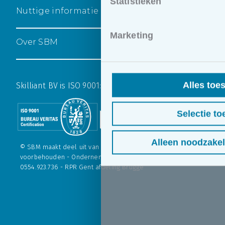
Statistieken
Nuttige informatie
Marketing
Over SBM
Alles toe
Skilliant BV is ISO 9001:2015 gecertificeerd
Selectie to
Alleen noodzakel
© SBM maakt deel uit van
Skilliant BV
. - Alle rechten
voorbehouden - Ondernemingsnr. 554.923.736 - BTW nr.: BE
0554.923.736 - RPR Gent afdeling Brugge