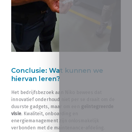
Conclusie: Wat kunnen we
hiervan leren?
Het bedrijfsbezoek aan Niko bewees dat
innovatief onderhoud niet per se draait om de
duurste gadgets, maar om een
geïntegreerde
visie
. Kwaliteit, onboarding en
energiemanagement zijn onlosmakelijk
verbonden met de maintenance-afdeling.