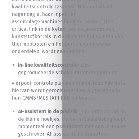
kwaliteitscontrole tastbaar. Niko ontwikkelt
nagenoeg al haar inpak- en
assemblagemachines in eigen beheer. Elke
critical link in de keten, van de aanvoer van
kunststofkorrels in de silo's tot het spuiten van
thermoplasten en het persen van metalen
onderdelen, wordt gemonitord.
In-line kwaliteitscontrole
: Elke
geproduceerde schakelaar ondergaat een
vierpoot-controle plus een dummytest. Alle data
hiervan wordt geregistreerd en opgeslagen in
hun CMMS/MES (API PRO software).
AI-assistent in de praktijk
: Innovatie zit ook in
de kleine hoekjes. Op de metaalafdeling loopt
momenteel een praktijktest met een in-house
geschreven AI-assistent die operators