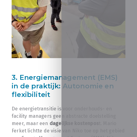
3. Energiemanagement (EMS)
in de praktijk: Autonomie en
flexibiliteit
De energietransitie is voor onderhouds- en
facility managers geen abstracte doelstelling
meer, maar een
dagelijkse kostenpos
t. Mario
Ferket lichtte de visie van Niko toe op het gebied