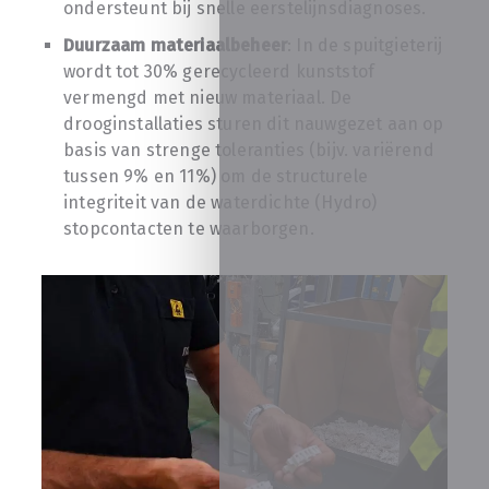
ondersteunt bij snelle eerstelijnsdiagnoses.
Duurzaam materiaalbeheer
: In de spuitgieterij
wordt tot 30% gerecycleerd kunststof
vermengd met nieuw materiaal. De
drooginstallaties sturen dit nauwgezet aan op
basis van strenge toleranties (bijv. variërend
tussen 9% en 11%) om de structurele
integriteit van de waterdichte (Hydro)
stopcontacten te waarborgen.