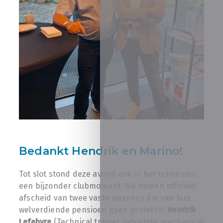
Bedankt Hendrik en Marino!
Tot slot stond deze avond ook in het teken van
een bijzonder clubmoment. We namen officieel
afscheid van twee vaste waarden die van hun
welverdiende pensioen gaan genieten:
Hendrik
Lefebvre
(Technical trainer industrial mechanical