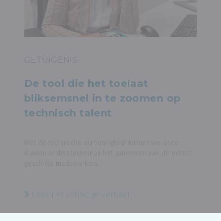
GETUIGENIS
De tool die het toelaat
bliksemsnel in te zoomen op
technisch talent
Met de technische screeningtool kunnen we onze
klanten ondersteunen bij het aannemen van de meest
geschikte medewerkers.
Lees het volledige verhaal