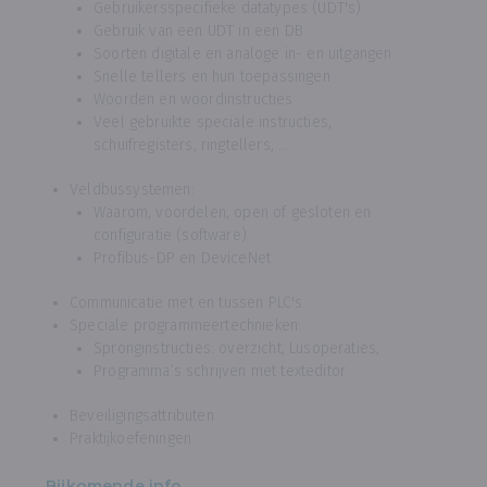
Gebruikersspecifieke datatypes (UDT's)
Gebruik van een UDT in een DB
Soorten digitale en analoge in- en uitgangen
Snelle tellers en hun toepassingen
Woorden en woordinstructies
Veel gebruikte speciale instructies,
schuifregisters, ringtellers, ...
Veldbussystemen:
Waarom, voordelen, open of gesloten en
configuratie (software)
Profibus-DP en DeviceNet
Communicatie met en tussen PLC's
Speciale programmeertechnieken:
Spronginstructies: overzicht, Lusoperaties,
Programma’s schrijven met texteditor
Beveiligingsattributen
Praktijkoefeningen
Bijkomende info