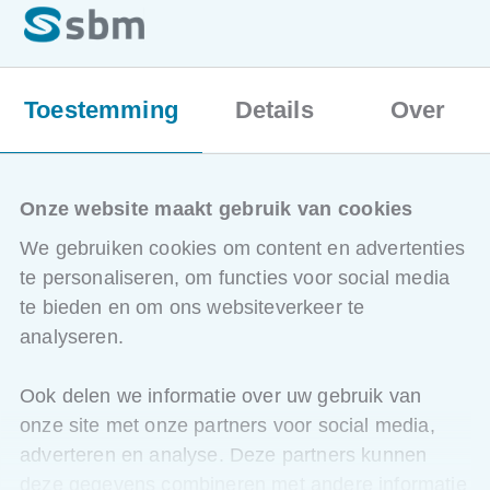
Toestemming
Details
Over
ONZE OPLEIDINGEN
Onze website maakt gebruik van cookies
Locaties en data
We gebruiken cookies om content en advertenties
te personaliseren, om functies voor social media
Kortrijk
te bieden en om ons websiteverkeer te
analyseren.
Vanaf
17/11/2026
Ook delen we informatie over uw gebruik van
Doorniksesteenweg 220, 8500 Kortrijk
€ 2030,00
excl. BTW
onze site met onze partners voor social media,
adverteren en analyse. Deze partners kunnen
Inschrijven
deze gegevens combineren met andere informatie