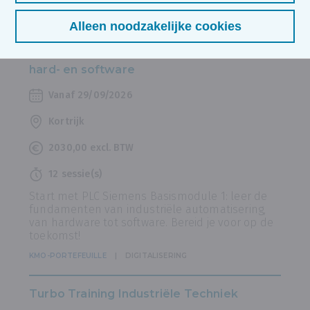
Ook interessant voor jou
Alleen noodzakelijke cookies
PLC Siemens Basismodule 1: Elementaire
hard- en software
Vanaf 29/09/2026
Kortrijk
2030,00 excl. BTW
12 sessie(s)
Start met PLC Siemens Basismodule 1: leer de
fundamenten van industriële automatisering,
van hardware tot software. Bereid je voor op de
toekomst!
KMO-PORTEFEUILLE
DIGITALISERING
Turbo Training Industriële Techniek