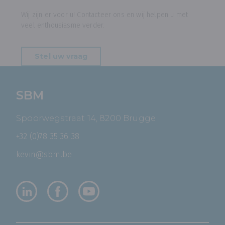
Wij zijn er voor u! Contacteer ons en wij helpen u met
veel enthousiasme verder.
Stel uw vraag
SBM
Spoorwegstraat 14, 8200 Brugge
+32 (0)78 35 36 38
kevin@sbm.be