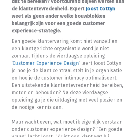
dat te bereiken? Voortdurend blijven werken aan
de klantentevredenheid. Expert
Joost Cottyn
weet als geen ander welke bouwblokken
belangrijk zijn voor een goede customer
experience-strategie.
Een goede klantervaring komt niet vanzelf en
een klantgerichte organisatie word je niet
zomaar. Tijdens de vierdaagse opleiding
‘
Customer Experience Design
’ leert Joost Cottyn
je hoe je de klant centraal stelt in je organisatie
en hoe je de customer intimacy optimaliseert.
Een uitstekende klantentevredenheid bereiken,
meten en behouden? Na deze vierdaagse
opleiding ga je die uitdaging met veel plezier en
de nodige kennis aan.
Maar wacht even, wat moet ik eigenlijk verstaan
onder customer experience design? “Een goede
vraag”, lacht Joost. “Krijgt een klant wat hij