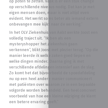
op poten te zetten. Vaak is er een stuk change
op verschillende niveaus nodig. Dat kan je met
eigen mensen doen, maar is niet altijd even
evident. Het werkt soms beter als iemand extern
onbevangen mee kijkt naar de werking.”
In het OLV Ziekenhuis van Aalst werkte Joost een
volledig traject uit. “Ik ben als een
mysteryshopper het ziekenhuis gaan
verkennen”, blikt Joost met plezier terug. “Op die
manier leerde ik welke zaken goed liepen en
welke dingen minder. Daarna ging ik met
verschillende afdelingen intensief aan de slag.
Zo komt het dat bijvoorbeeld de spoedafdeling
nu op een heel andere manier communiceert
met patiënten over waarom ze in een bepaalde
volgorde worden behandeld. Een heel concreet
voorbeeld van hoe een kleine wijziging de klant
een betere ervaring geeft.”