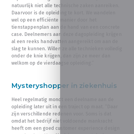
natuurlijk niet alle technische zaken aanreiken.
Daarvoor is de opleiding te kort. We wandelen
wel op een efficiënte manier door het
tienstappenplan aan de hand van een concrete
case. Deelnemers aan deze dagopleiding krijgen
al een reeks handvatten aangereikt om aan de
slag te kunnen. Willen ze alle technieken volledig
onder de knie krijgen, dan zijn ze meer dan
welkom op de vierdaagse opleiding.”
Mysteryshopper in ziekenhuis
Heel regelmatig mondt een deelname aan de
opleiding later uit in een traject op maat. “Daar
zijn verschillende redenen voor. Soms is dat
omdat het bedrijf niet voldoende mankracht
heeft om een goed customer experience design