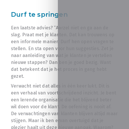
Durf te springen
Een laatste advies? “Aarzel niet en ga aan de
slag. Praat met je klanten. Dat kan trouwens op
een informele manier. Durf hen open vragen te
stellen. En sta open voor hun suggesties. Zet je
naar aanleiding van wat je klanten je vertellen
nieuwe stappen? Dan ben je goed bezig. Want
dat betekent dat je het proces in gang hebt
gezet.
Verwacht niet dat alles in één keer lukt. Dit is
een verhaal van voortschrijdend inzicht. Je bent
een lerende organisatie die het blijvend beter
wil doen voor de klant. De oefening is nooit af.
De verwachtingen van klanten blijven altijd maar
stijgen. Maar ik ben ervan overtuigd dat je
plezier haalt uit deze nieuwe aanpak. Waarom?