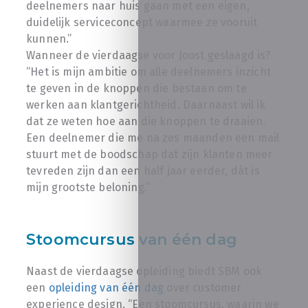
deelnemers naar huis gaan met een eigen,
duidelijk serviceconcept waarmee ze vooruit
kunnen.”
Wanneer de vierdaagse voor Joost geslaagd is?
“Het is mijn ambitie om alle deelnemers inzicht
te geven in de knoppen die bestaan om te
werken aan klantgerichtheid. Daarnaast wil ik
dat ze weten hoe aan die knoppen te draaien.
Een deelnemer die me na zes maanden een mail
stuurt met de boodschap dat zijn klanten meer
tevreden zijn dan een half jaar eerder, dát is
mijn grootste beloning.”
Stoomcursus van één dag
Naast de vierdaagse opleiding biedt SBM ook
een
opleiding van één dag
over customer
experience design. “Een stoomcursus, waarin we