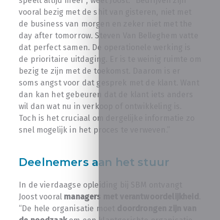
speelt altijd meer”, weet Joost. “Bedrijven zijn
vooral bezig met de shit van gisteren, niet met
de business van morgen en zeker niet met the
day after tomorrow. Steven Van Belleghem vatte
dat perfect samen. De operationele werking is
de prioritaire uitdaging. Er is te weinig ruimte om
bezig te zijn met de toekomst. Daarom is er
soms angst voor dat gesprek met de klant. Want
dan kan het gebeuren dat de klant iets anders
wil dan wat nu in verkoop of ontwikkeling is.
Toch is het cruciaal om dergelijke informatie zo
snel mogelijk in het proces te verweven.”
Deelnemers aan het stuur
In de vierdaagse opleiding bij SBM ontvangt
Joost vooral
managers met verantwoordelijkheid
.
“De hele organisatie moet
doordrongen zijn van