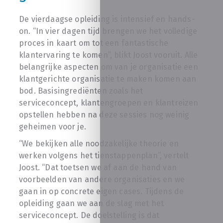
De vierdaagse opleiding is intensief en hands-
on. “In vier dagen tijd brengen we het volledige
proces in kaart om tot een fantastische
klantervaring te komen”, blikt Joost vooruit. Alle
belangrijke aspecten om van je organisatie een
klantgerichte organisatie te maken komen aan
bod. Basisingrediënten zoals het
serviceconcept, klantengroepen en klantreizen
opstellen hebben na deze sessies nog weinig
geheimen voor je.
“We bekijken alle noodzakelijke theorie en
werken volgens het tienstappenplan”, vertelt
Joost. “Dat toetsen we af aan de hand van
voorbeelden van andere organisaties en we
gaan in op concrete eigen cases. Tijdens de
opleiding gaan we aan de slag met het
serviceconcept. De doelstelling is dat