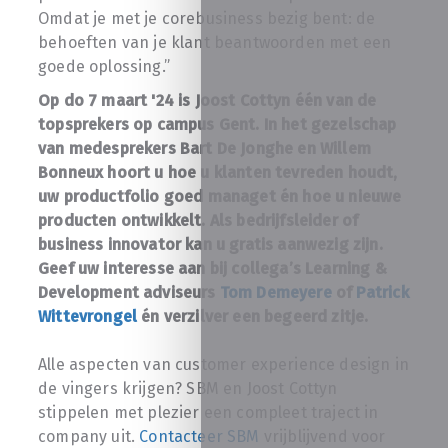
Omdat je met je corebusiness bezig bent: de
behoeften van je klant beantwoorden met een
goede oplossing.”
Op do 7 maart '24 is Joost Cottyn één van de
topsprekers op campus Gent. In het gezelschap
van medesprekers Bart De Jonghe en Willem
Bonneux hoort u hoe u klanten tevreden houdt,
uw productfolio goed managet én hoe u nieuwe
producten ontwikkelt. Als bedrijfsleider of
business innovator kan u gratis aanwezig zijn.
Geef uw interesse aan bij collega’s Learning &
Development adviseurs
Tom Demeyere
of
Patrick
Wittevrongel
én verzilver een begeerd zitje.
Alle aspecten van customer experience design in
de vingers krijgen? SBM en Joost Cottyn
stippelen met plezier een compleet traject in
company uit.
Contacteer SBM
vrijblijvend voor