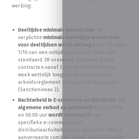
werking:
Deeltijdse minimale arbeidsduur
: de
verplichte
minimale wekelijkse arbeidsduur
voor deeltijdsen wordt verlaagd
van 1/3 naar
1/10 van een voltijds uurrooster. Voor een
standaard 38-urenweek betekent dit dat
contracten vanaf 3 uur en 48 minuten per
week wettelijk toegestaan zijn, mits het
arbeidsreglement hierop wordt aangepast
(Sanctieniveau 2).
Nachtarbeid in E-commerce en distributie
: het
algemene verbod op nachtwerk
tussen 20:00
en 06:00 uur
wordt versoepeld
voor
specifieke e-commerce- en
distributieactiviteiten (o.a. binnen PC 200 en
aanverwante comités). Vanaf 1 juni 2026 geldt