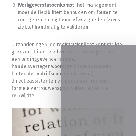
Werkgeverstussenkomst
: het management
moet de flexibiliteit behouden om fouten te
corrigeren en legitieme afwezigheden (zoals
ziekte) handmatig te valideren.
Uitzonderingen: de registratieplicht kent strikte
grenzen. Directieleden, senior managers met
een leidinggevende functie,
handelsvertegenwoordigers (die autonoom
buiten de bedrijfsmuren opereren),
directieassistenten en personen met een
formele vertrouwenspost vallen buiten de
reikwijdte.