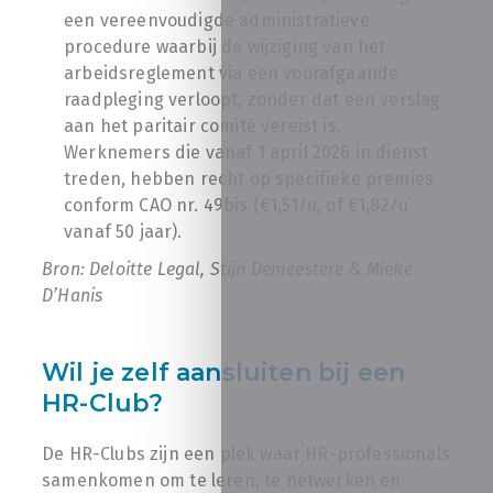
een vereenvoudigde administratieve
procedure waarbij de wijziging van het
arbeidsreglement via een voorafgaande
raadpleging verloopt, zonder dat een verslag
aan het paritair comité vereist is.
Werknemers die vanaf 1 april 2026 in dienst
treden, hebben recht op specifieke premies
conform CAO nr. 49bis (€1,51/u, of €1,82/u
vanaf 50 jaar).
Bron: Deloitte Legal, Stijn Demeestere & Mieke
D’Hanis
Wil je zelf aansluiten bij een
HR-Club?
De HR-Clubs zijn een plek waar HR-professionals
samenkomen om te leren, te netwerken en