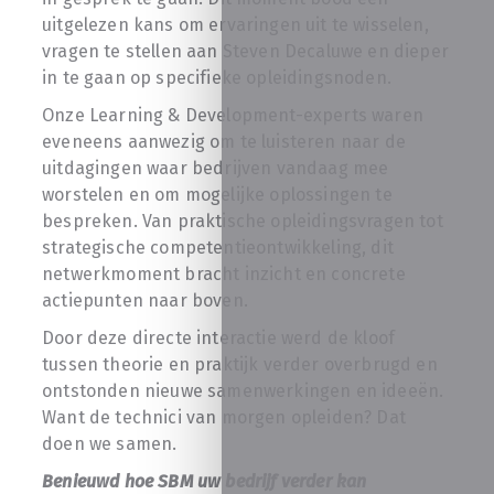
uitgelezen kans om ervaringen uit te wisselen,
vragen te stellen aan Steven Decaluwe en dieper
in te gaan op specifieke opleidingsnoden.
Onze Learning & Development-experts waren
eveneens aanwezig om te luisteren naar de
uitdagingen waar bedrijven vandaag mee
worstelen en om mogelijke oplossingen te
bespreken. Van praktische opleidingsvragen tot
strategische competentieontwikkeling, dit
netwerkmoment bracht inzicht en concrete
actiepunten naar boven.
Door deze directe interactie werd de kloof
tussen theorie en praktijk verder overbrugd en
ontstonden nieuwe samenwerkingen en ideeën.
Want de technici van morgen opleiden? Dat
doen we samen.
Benieuwd hoe SBM uw bedrijf verder kan