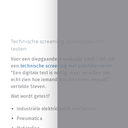
Technische screening: praktijkgericht
testen
Voor een diepgaandere evaluatie biedt SBM ook
een
technische screening met praktijkproeven
.
"Een digitale test is nuttig, maar we willen ook
echt zien hoe iemand met machines omgaat,"
vertelde Steven.
Wat wordt getest?
Industriële elektriciteit & mechanica
Pneumatica