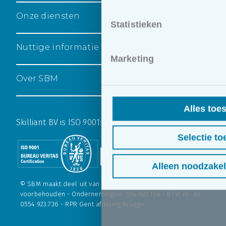
Onze diensten
Statistieken
Nuttige informatie
Marketing
Over SBM
Alles toe
Skilliant BV is ISO 9001:2015 gecertificeerd
Selectie to
Alleen noodzakel
© SBM maakt deel uit van
Skilliant BV
. - Alle rechten
voorbehouden - Ondernemingsnr. 554.923.736 - BTW nr.: BE
0554.923.736 - RPR Gent afdeling Brugge