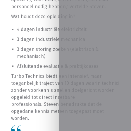
personeel nodig hebben," vertelde Steven.
Wat houdt deze opleiding in?
4 dagen industriële elektriciteit
3 dagen industriële mechanica
3 dagen storing zoeken (elektrisch &
mechanisch)
Afsluitende evaluatie & praktijkcases
Turbo Technics biedt een intensief, maar
toegankelijk traject van 10 dagen waarin technici
zonder voorkennis snel en doelgericht worden
opgeleid tot direct inzetbare
professionals. Steven benadrukte dat de
opgedane kennis meteen toegepast moet
worden.