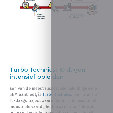
Turbo Technics: 10 dagen
intensief opleiden
Eén van de meest succesvolle opleidingen die
SBM aanbiedt, is
Turbo Technics
: een intensief
10-daags traject waarin technici de essentiële
industriële vaardigheden aanleren. "Dit is dé
oplossing voor bedrijven die snel geschoold