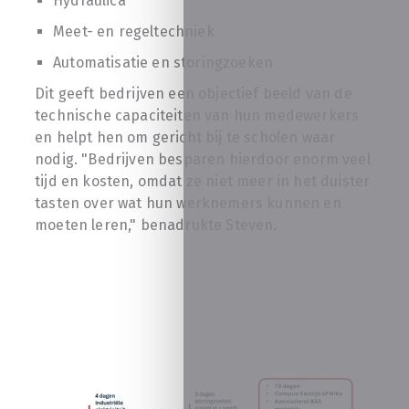
Hydraulica
Meet- en regeltechniek
Automatisatie en storingzoeken
Dit geeft bedrijven een objectief beeld van de
technische capaciteiten van hun medewerkers
en helpt hen om gericht bij te scholen waar
nodig. "Bedrijven besparen hierdoor enorm veel
tijd en kosten, omdat ze niet meer in het duister
tasten over wat hun werknemers kunnen en
moeten leren," benadrukte Steven.