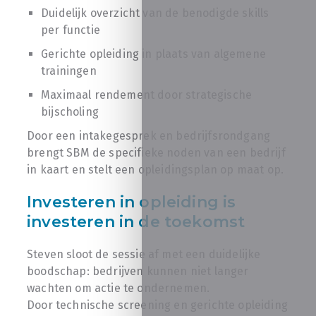
Duidelijk overzicht van de benodigde skills
per functie
Gerichte opleiding in plaats van algemene
trainingen
Maximaal rendement door strategische
bijscholing
Door een intakegesprek en bedrijfsrondgang
brengt SBM de specifieke noden van een bedrijf
in kaart en stelt een opleidingsplan op maat op.
Investeren in opleiding is
investeren in de toekomst
Steven sloot de sessie af met een duidelijke
boodschap: bedrijven kunnen niet langer
wachten om actie te ondernemen.
Door technische screening en gerichte opleiding