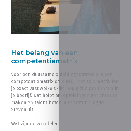
Het belang van een
competentiematrix
Voor een duurzame opleidingsstrategie is een
competentiematrix cruciaal. "Met zo’n matrix leg
je exact vast welke skills nodig zijn per functie in
je bedrijf. Dat helpt om opleidingen gerichter te
maken en talent beter in te zetten," legde
Steven uit.
Wat zijn de voordelen?