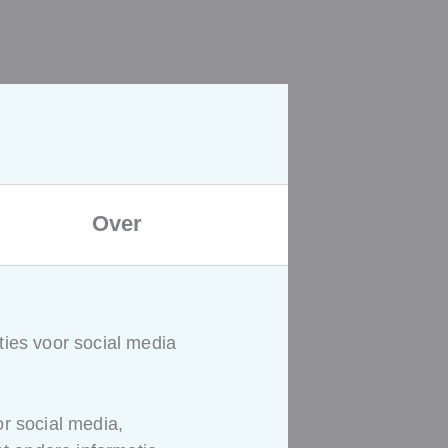
Over
ies voor social media
r social media,