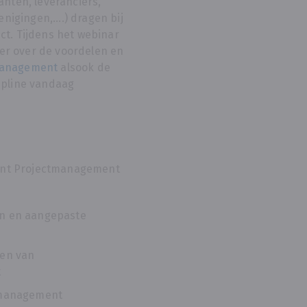
lanten, leveranciers,
igingen,....) dragen bij
ct. Tijdens het webinar
er over de voordelen en
management
alsook de
cipline vandaag
lent Projectmanagement
en en aangepaste
len van
t
ctmanagement