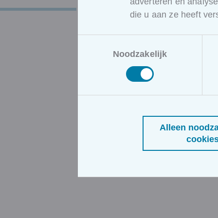
VOV-beursbezoeker.
adverteren en analys
die u aan ze heeft ve
Toestemmingsselectie
Noodzakelijk
Alleen noodza
cookie