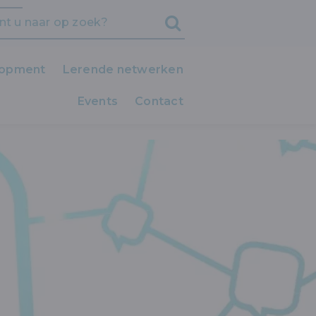
lopment
Lerende netwerken
Events
iedereen LEERT!
Contact
Clubs