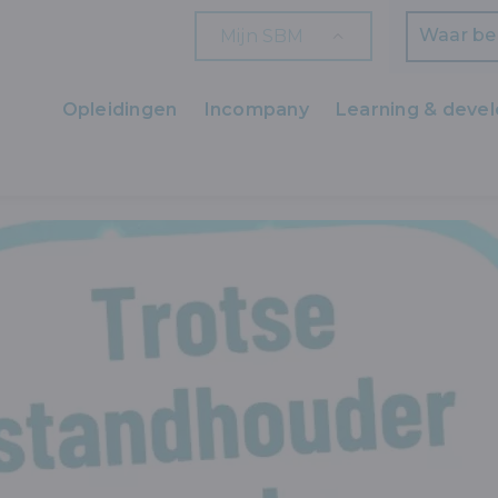
Mijn SBM
Zoeken
Opleidingen
Incompany
Learning & deve
Ons aanbod
SBM OP DE VOV-BEURSVLOER
Zaakvoerders
HR en L&D
Professionals
Arbeiders
Wettelijk verplichte opleidingen
Wettelijk verplichte bijscholingen