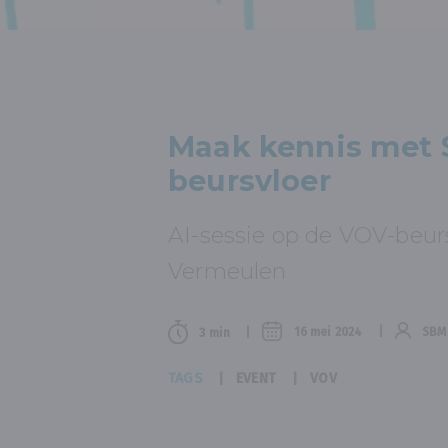
Maak kennis met 
beursvloer
AI-sessie op de VOV-beur
Vermeulen
16 mei 2024
SBM
3 min
TAGS
EVENT
VOV