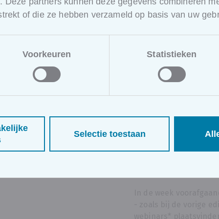
e. Deze partners kunnen deze gegevens combineren met
rstrekt of die ze hebben verzameld op basis van uw gebr
Voorkeuren
Statistieken
Gratis web
beursbezoe
mei over “E
projectma
kelijke
Selectie toestaan
All
s
een must v
organisatie
In de week voorafgaand
- zoals bij de vorige ed
webinars* plaatsvinde