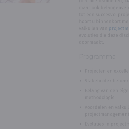
(o.a. alle teamleden, k
maar ook belangenveren
tot een succesvol proje
hoort u binnenkort me
valkuilen van
project
evoluties die deze dis
doormaakt.
Programma
Projecten en excel
Stakeholder beheer
Belang van een eig
methodologie
Voordelen en valkui
projectmanagemen
Evoluties in proje