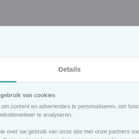
p de VOV-
expert en
hias
Details
ulen neemt u mee voor
ein. Welkom op zijn live
gebruik van cookies
 14u40 tot 15u, in de
om content en advertenties te personaliseren, om funct
 Gent.
ebsiteverkeer te analyseren.
r beschikking tijdens de
atie voor deze sessie is
ie over uw gebruik van onze site met onze partners voo
u zich
inschrijft
als