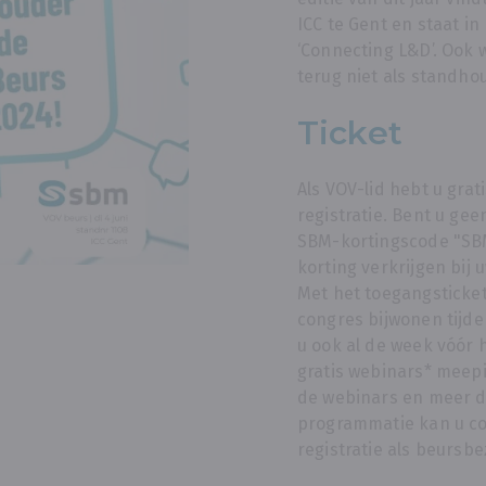
ICC te Gent en staat in
‘Connecting L&D’. Ook w
terug niet als standho
Ticket
Als VOV-lid hebt u grat
registratie. Bent u gee
SBM-kortingscode "S
korting verkrijgen bij 
Met het toegangsticket
congres bijwonen tijd
u ook al de week vóór 
gratis webinars* meepi
de webinars en meer d
programmatie kan u co
registratie als beursb