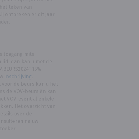
 het teken van
ij ontbreken er dit jaar
uder.
is toegang mits
n lid, dan kan u met de
BMBEURS2024" 15%
uw
inschrijving
.
 voor de beurs kan u het
ens de VOV-beurs én kan
het VOV-event al enkele
kken. Het overzicht van
etails over de
nsulteren na uw
ezoeker.