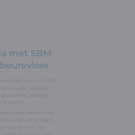
is met SBM
beursvloer
n de SBM-stand n° 1108
iet van een volledige
 uitwisselen
,
beleving
,
t & greets.
beurs voor iedereen die
ren en het ontwikkelen
en organisaties. De
t plaats op 4 juni in het