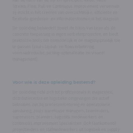
Aan de hand van de vijf kernprincipes, Value, Value
Stream, Flow, Pull en Continuous Improvement verwerven
zij inzicht in het creëren van overzichtelijke, efficiënte en
flexibele goederen- en informatiestromen in het magazijn.
De opleiding behandelt zowel de basis van Lean als de
concrete toepassing in eigen verbeterprojecten, en biedt
praktische tools om onmiddellijk in de magazijnpraktijk toe
te passen (zoals layout- en flowverbetering,
voorraadreductie, picking-optimalisatie en visueel
management).
Voor wie is deze opleiding bestemd?
De opleiding richt zich tot professionals in magazijnen,
distributiecentra en logistieke omgevingen die actief
betrokken zijn bij procesverbetering en operationele
aansturing, zoals warehouse managers, teamleiders,
supervisors, planners, logistiek medewerkers en
continuous improvement specialisten. Ook (aankomend)
projectleiders en stafmedewerkers uit logistiek en supply