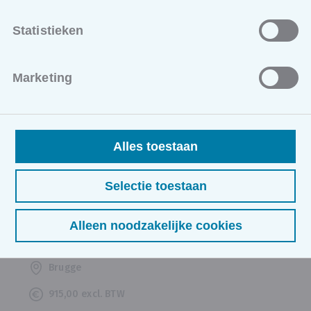
continu verbeteren
Statistieken
Vanaf 20/10/2026
Gent
Marketing
635,00 excl. BTW
2 sessie(s)
Ontdek de basis van Lean manufacturing. Leer
verspilling herkennen, processen verbeteren en
Alles toestaan
starten met 5S, Kaizen en continu verbeteren.
NIEUW
KMO-PORTEFEUILLE
BEDRIJFSSTRATEGIE
Selectie toestaan
OpEx Club Production & Maintenance
Alleen noodzakelijke cookies
Vanaf 20/10/2026
Brugge
915,00 excl. BTW