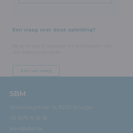
Een vraag over deze opleiding?
Wij zijn er voor u! Contacteer ons en wij helpen u met
veel enthousiasme verder.
Stel uw vraag
SBM
Spoorwegstraat 14, 8200 Brugge
+32 (0)78 35 36 38
kevin@sbm.be