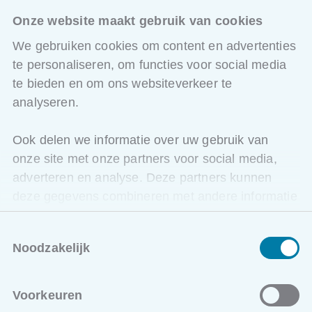
Gent
Onze website maakt gebruik van cookies
We gebruiken cookies om content en advertenties
Vanaf
30/11/2026
te personaliseren, om functies voor social media
Raymonde de Larochelaan 13, 9051 Gent
te bieden en om ons websiteverkeer te
€ 1370,00
excl. BTW
analyseren.
Inschrijven
Ook delen we informatie over uw gebruik van
Bekijk lesdata
onze site met onze partners voor social media,
adverteren en analyse. Deze partners kunnen
deze gegevens combineren met andere informatie
die u aan ze heeft verstrekt of die ze hebben
Toestemmingsselectie
verzameld op basis van uw gebruik van hun
Noodzakelijk
services.
Ook interessant voor jou
Voorkeuren
Lean manufacturing: Intro tot lean en