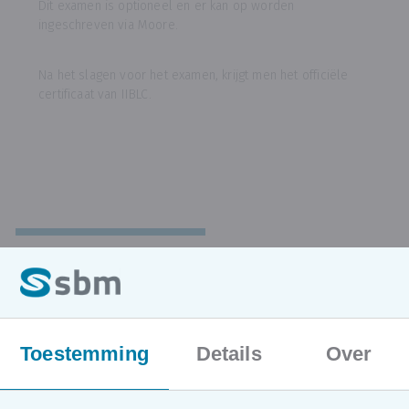
Dit examen is optioneel en er kan op worden
ingeschreven via Moore.
Na het slagen voor het examen, krijgt men het officiële
certificaat van IIBLC.
ONZE OPLEIDINGEN
Locaties en data
Toestemming
Details
Over