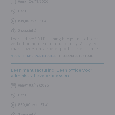
Vanaf 24/11/2026
Gent
635,00 excl. BTW
2 sessie(s)
Leer in deze SMED training hoe je omsteltijden
verkort binnen lean manufacturing. Analyseer
changeovers en verbeter productie-efficiëntie.
NIEUW
KMO-PORTEFEUILLE
BEDRIJFSSTRATEGIE
Lean manufacturing: Lean office voor
administratieve processen
Vanaf 03/12/2026
Gent
880,00 excl. BTW
3 sessie(s)