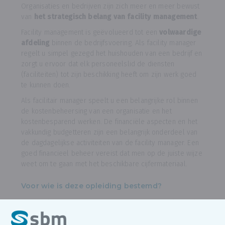
Organisaties en bedrijven zijn zich meer en meer bewust
van
het strategisch belang van facility management
.
Facility management is geëvolueerd tot een
volwaardige
afdeling
binnen de bedrijfsvoering. Als facility manager
regelt u simpel gezegd het huishouden van een bedrijf en
zorgt u ervoor dat elk personeelslid de diensten
(faciliteiten) tot zijn beschikking heeft om zijn werk goed
te kunnen doen.
Als facilitair manager speelt u een belangrijke rol binnen
de kostenbeheersing van een organisatie en het
kostenbesparend werken. De financiële aspecten en het
vakkundig budgetteren zijn een belangrijk onderdeel van
de dagdagelijkse activiteiten van de facility manager. Een
goed financieel beheer vereist dat men op de juiste wijze
weet om te gaan met het beschikbare cijfermateriaal.
Voor wie is deze opleiding bestemd?
Deze opleiding richt zich tot personen die tewerkgesteld
zijn of willen worden als facility manager. Het programma
is zeker ook interessant voor diegene die regelmatig