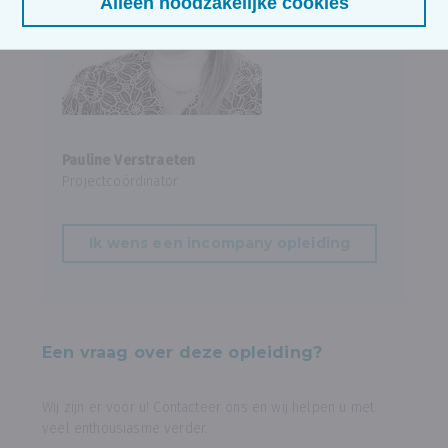
Alleen noodzakelijke cookies
Pauline Verstraeten
Projectcoördinator
Ik wens een incompany opleiding
Een vraag over deze opleiding?
Wij zijn er voor u! Contacteer ons en wij helpen u met
veel enthousiasme verder.