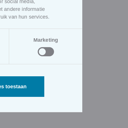
r social media,
 andere informatie
opleiding eruit?
uik van hun services.
Marketing
es toestaan
f managen van facility