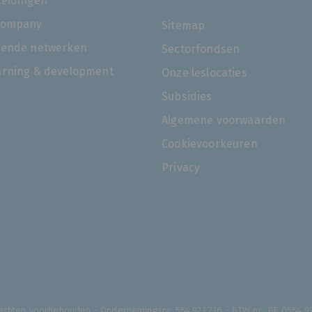
leidingen
company
Sitemap
rende netwerken
Sectorfondsen
arning & development
Onze leslocaties
Subsidies
Algemene voorwaarden
Cookievoorkeuren
Privacy
 rechten voorbehouden - Ondernemingsnr. 554.923.736 - BTW nr.: BE 0554.9