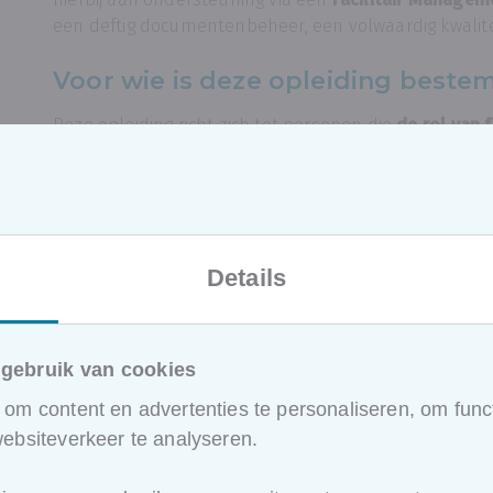
een deftig documentenbeheer, een volwaardig kwalit
Voor wie is deze opleiding beste
Deze opleiding richt zich tot personen die
de rol van 
willen opnemen.
Het programma is zeker ook een aanrader voor diege
wordt met
kwaliteitsaspecten
en zich hier verder wil 
Methodologie
Details
Deze opleiding zal u een antwoord geven op een aant
wereld van de facility manager en dit specifiek gerel
performance management
.
gebruik van cookies
Aan de hand van reële praktijksituaties worden de bel
om content en advertenties te personaliseren, om funct
Deze opleiding is een gezonde afwisseling van theorie
ebsiteverkeer te analyseren.
houdt van interactie en moedigt de deelnemers stee
en discussiepunten op te werpen.