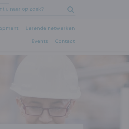
lopment
Lerende netwerken
Events
iedereen LEERT!
Contact
VOOR DE FACILITY MANAGER
Clubs