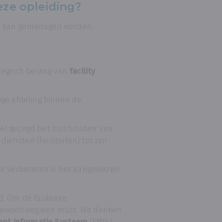
eze opleiding?
ren kan gemanaged worden.
ategisch belang van
facility
ige afdeling binnen de
impel gezegd het huishouden van
iensten (faciliteiten) tot zijn
te verbeteren is het aangewezen
 Om de facilitaire
n gewoonweg een must. We denken
ent Informatie Systeem
(FMIS),