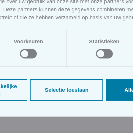
ie over uw gebruik van onze site met onze partners voo
e. Deze partners kunnen deze gegevens combineren met
Hoe ziet het programma van deze 
rstrekt of die ze hebben verzameld op basis van uw gebr
Software en FMIS voor opvolging en rapportering
Beheer van documenten
Voorkeuren
Statistieken
Kwaliteitszorg:
meetfactoren
SLA's
KPI's
balanced scorecard
beleid en doelstellingen
kelijke
Selectie toestaan
All
Facilitaire procedures en instructies
s
NBN EN 15221-3: de handleiding voor het kwalitatie
management