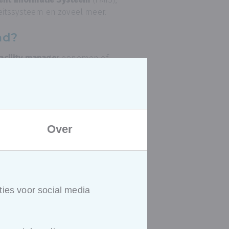
eitssysteem en zoveel meer.
md?
facility manage
r opnemen of
ne die regelmatig geconfronteerd
in verdiepen.
Over
al essentiële vragen binnen de
ateerd met
kwaliteit
en
angrijkste aspecten toegelicht.
ies voor social media
 en praktijkcases. De docent
ds aan om hun vragen te stellen