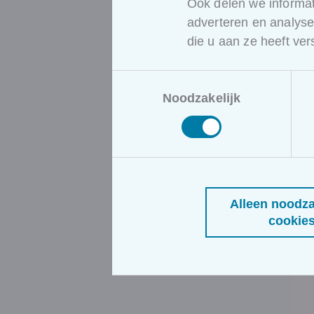
Ook delen we informat
adverteren en analys
die u aan ze heeft ve
Toestemmingsselectie
Noodzakelijk
Alleen noodza
cookie