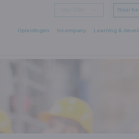
Mijn SBM
Zoeken
Opleidingen
Incompany
Learning & deve
Ons aanbod
D, MILIEU EN KWALITEIT
KWALITEIT
KWALITEITSMANAGEMENT 
Zaakvoerders
HR en L&D
Professionals
Arbeiders
Wettelijk verplichte opleidingen
Wettelijk verplichte bijscholingen