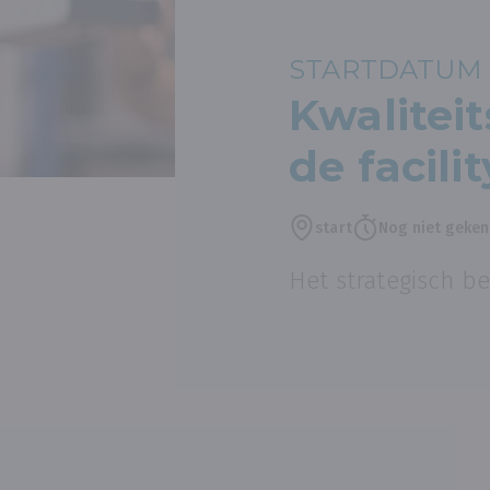
STARTDATUM 
Kwalite
de facil
start
Nog niet geke
Het strategisch b