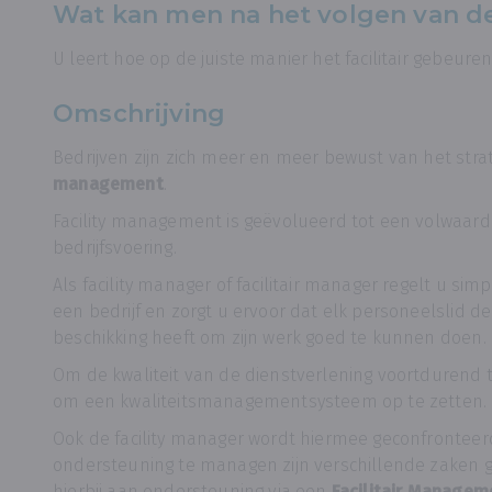
Wat kan men na het volgen van d
U leert hoe op de juiste manier het facilitair gebeu
Omschrijving
Bedrijven zijn zich meer en meer bewust van het str
management
.
Facility management is geëvolueerd tot een volwaard
bedrijfsvoering.
Als facility manager of facilitair manager regelt u s
een bedrijf en zorgt u ervoor dat elk personeelslid de d
beschikking heeft om zijn werk goed te kunnen doen.
Om de kwaliteit van de dienstverlening voortdurend 
om een kwaliteitsmanagementsysteem op te zetten.
Ook de facility manager wordt hiermee geconfronteerd.
ondersteuning te managen zijn verschillende zake
hierbij aan ondersteuning via een
Facilitair Managem