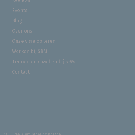
Reviews
Events
Blog
Over ons
Onze visie op leren
Werken bij SBM
Trainen en coachen bij SBM
Contact
23.736 - RPR Gent afdeling Brugge