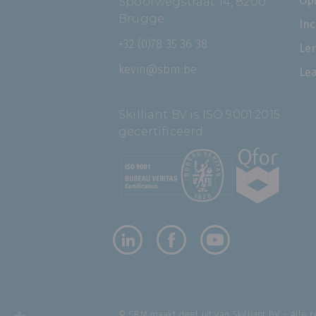
Op
Spoorwegstraat 14, 8200
Brugge
In
+32 (0)78 35 36 38
Le
kevin@sbm.be
Le
Skilliant BV is ISO 9001:2015
gecertificeerd
© SBM maakt deel uit van
Skilliant BV
. - Alle