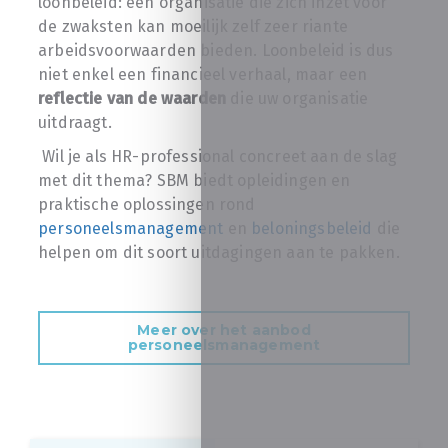
loonbeleid: een organisatie die zich inzet voor
de zwaksten kan moeilijk zelf zeer riante
arbeidsvoorwaarden bieden. Loonbeleid is dus
niet enkel een financieel verhaal, maar een
reflectie van de waarden
die uw organisatie
uitdraagt.
Wil je als HR-professional concreet aan de slag
met dit thema? SBM biedt opleidingen en
praktische oplossingen rond
personeelsmanagement
en
beloningsbeleid
die
helpen om dit soort uitdagingen aan te pakken.
Meer over het aanbod
personeelsmanagement