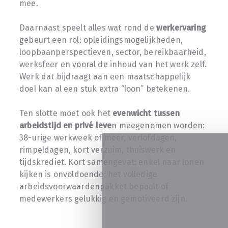
mee.
Daarnaast speelt alles wat rond de
werkervaring
gebeurt een rol: opleidingsmogelijkheden,
loopbaanperspectieven, sector, bereikbaarheid,
werksfeer en vooral de inhoud van het werk zelf.
Werk dat bijdraagt aan een maatschappelijk
doel kan al een stuk extra “loon” betekenen.
Ten slotte moet ook het
evenwicht tussen
arbeidstijd en privé leve
n meegenomen worden:
38-urige werkweek of meer, verlofdagen,
rimpeldagen, kort verzuim, thuiswerk en
tijdskrediet. Kort samengevat: enkel naar lonen
kijken is onvoldoende; het volledige
arbeidsvoorwaardenpakket bepaalt of
medewerkers gelukkig en gemotiveerd zijn.