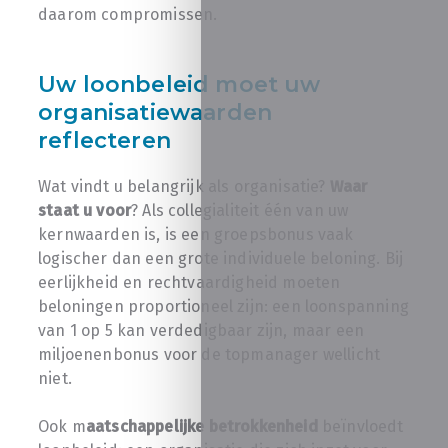
daarom compromissen.
Uw loonbeleid moet uw
organisatiewaarden
reflecteren
Wat vindt u belangrijk als organisatie?
Waar
staat u voor
? Als collegialiteit één van uw
kernwaarden is, is een groepsbonus vaak
logischer dan een grote individuele beloning. Bij
eerlijkheid en rechtvaardigheid moeten
beloningen proportioneel zijn: een loonspanning
van 1 op 5 kan verdedigbaar zijn, maar een
miljoenenbonus voor de topmanager wellicht
niet.
Ook m
aatschappelijke betrokkenheid
beïnvloedt