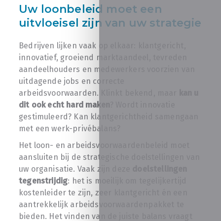
Uw loonbeleid moet een
uitvloeisel zijn van uw strategie
Bedrijven lijken vaak op elkaar: klantgericht,
innovatief, groeiend marktaandeel, tevreden
aandeelhouders en medewerkers voorzien van
uitdagende jobs en correcte
arbeidsvoorwaarden. Klinkt bekend, maar
kan u
dit ook echt hard maken
? Wordt innovatie
gestimuleerd? Kan klantgerichtheid samengaan
met een werk-privébalans?
Het loon- en arbeidsvoorwaardenbeleid moet
aansluiten bij de strategische doelstellingen van
uw organisatie. Vaak zijn deze
doelstellingen
tegenstrijdig
: het is moeilijk om tegelijkertijd
kostenleider te zijn, zeer klantgericht én een
aantrekkelijk arbeidsvoorwaardenpakket te
bieden. Het vinden van de juiste balans vraagt