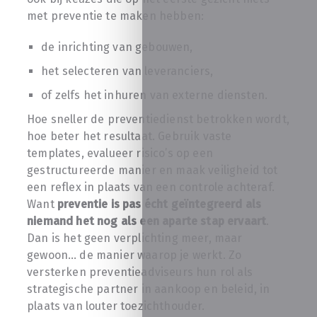
met preventie te maken hebben:
de inrichting van gebouwen,
het selecteren van leveranciers,
of zelfs het inhuren van externe diensten.
Hoe sneller de preventiedienst betrokken wordt,
hoe beter het resultaat. Gebruik vaste
templates, evalueer risico’s op een
gestructureerde manier en maak veiligheid tot
een reflex in plaats van een controle achteraf.
Want
preventie is pas écht geïntegreerd als
niemand het nog als een aparte stap ervaart
.
Dan is het geen verplichting meer, maar
gewoon… de manier waarop je werkt. Zo
versterken preventieadviseurs hun rol als
strategische partner in aankoop en beleid, in
plaats van louter toezichthouder.