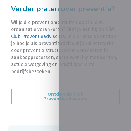
Verder praten over preventie?
Wil je die preventiementaliteit ook in jouw
organisatie verankeren? Sluit je aan bij de SBM
Club Preventieadviseurs
. In vier sessies ontdek
je hoe je als preventieadviseur je rol versterkt
door preventie structureel te verankeren in
aankoopprocessen, samenwerking met derden,
actuele wetgeving en praktijkgerichte
bedrijfsbezoeken.
Ontdek de Club
Preventieadviseurs