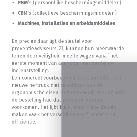
PBM
’s (persoonlijke beschermingsmiddelen)
CBM
’s (collectieve beschermingsmiddelen)
Machines, installaties en arbeidsmiddelen
En precies daar ligt de sleutel voor
preventieadviseurs. Zij kunnen hun meerwaarde
tonen door veiligheid mee te wegen vanaf het
eerste moment van aankoop, niet pas bij de
indienststelling.
Een concreet voorbeeld: bij een klant blijkt een
nieuwe heftruck niet te voldoen aan de
ergonomische eisen. Een eenvoudig overleg vóór
de bestelling had dat probleem kunnen
voorkomen. Het lijkt klein, maar zulke details
maken vaak het verschil tussen frustratie en
efficiëntie.