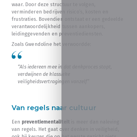
waar. Door deze structuur te volgen,
verminderen bedrijven risico’s, kosten en
frustraties. Bovendien ontstaat er een gedeelde
verantwoordelijkheid tussen aankopers,
leidinggevenden en preventiediensten.
Zoals Gwendoline het verwoordde:
“Als iedereen mee in dat denkproces stapt,
verdwijnen de klassieke
veiligheidsvertragingen vanzelf”
Van regels naar cultuur
Een
preventiementaliteit
is meer dan naleving
van regels. Het gaat over denken in veiligheid,
ook bij keuzes die op het eerste gezicht niets