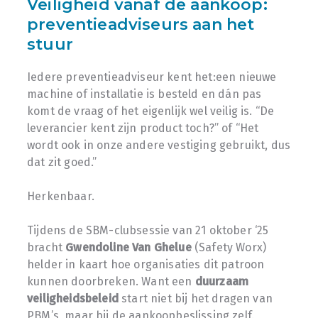
Veiligheid vanaf de aankoop:
preventieadviseurs aan het
stuur
Iedere preventieadviseur kent het:een nieuwe
machine of installatie is besteld en dán pas
komt de vraag of het eigenlijk wel veilig is. “De
leverancier kent zijn product toch?” of “Het
wordt ook in onze andere vestiging gebruikt, dus
dat zit goed.”
Herkenbaar.
Tijdens de SBM-clubsessie van 21 oktober ‘25
bracht
Gwendoline Van Ghelue
(Safety Worx)
helder in kaart hoe organisaties dit patroon
kunnen doorbreken. Want een
duurzaam
veiligheidsbeleid
start niet bij het dragen van
PBM’s, maar bij de aankoopbeslissing zelf.