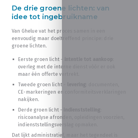
De drie groene lichten: van
idee tot ingebruikname
Van Ghelue vat het proces samen in een
eenvoudig maar doeltreffend principe: drie
groene lichten.
Eerste groen licht -
intentie tot aankoop
:
overleg met de interne dienst vóór er ook
maar één offerte vertrekt.
Tweede groen licht -
levering
: documenten,
CE-markeringen en conformiteitsverklaringen
nakijken.
Derde groen licht -
indienststelling
:
risicoanalyse afronden, opleidingen voorzien,
indienststellingsverslag opmaken.
Dat lijkt administratief, maar het tegendeel is