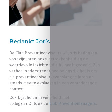
Bedankt Joris
De Club Preventieadviseurs wil Joris bedanken
voor zijn jarenlange betrokkenheid en de
waardevolle inzichten die hij heeft gedeeld. Zijn
verhaal onderstreept hoe belangrijk het is om
als preventieadviseur levenslang te leren en
steeds mee te evolueren in een veranderende
context.
Ook bijscholen in veiligheid met
collega’s? Ontdek de
Club Preventiemanagers
.