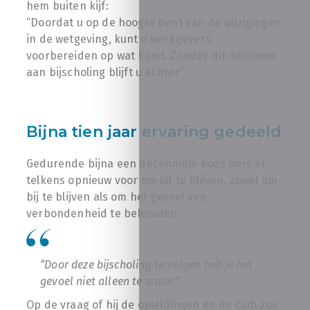
hem buiten kijf:
“Doordat u op de hoogte bent van de wijzigingen
in de wetgeving, kunt u werkgevers
voorbereiden op wat komt. Zonder dit minimum
aan bijscholing blijft u achter.”
Bijna tien jaar ervaring gedeeld
Gedurende bijna een decennium koos Joris er
telkens opnieuw voor om lid te blijven, zowel om
bij te blijven als om het gevoel van
verbondenheid te behouden.
“Door deze bijscholing te volgen heb je het
gevoel niet alleen te staan.”
Op de vraag of hij de opleidingen en de club zou