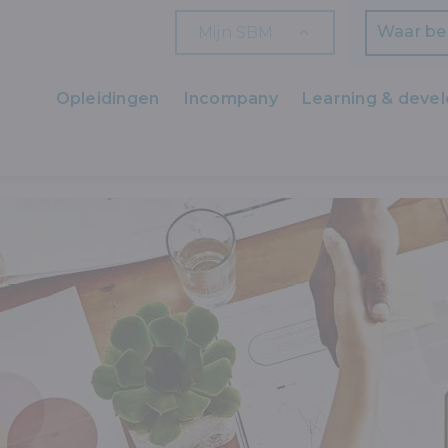
Mijn SBM
Zoeken
Opleidingen
Incompany
Learning & deve
Ons aanbod
OM VOOR EEN GELOOFWAARDIGE WERKGEVERSREPUTATIE
Zaakvoerders
HR en L&D
Professionals
Arbeiders
Wettelijk verplichte opleidingen
Wettelijk verplichte bijscholingen