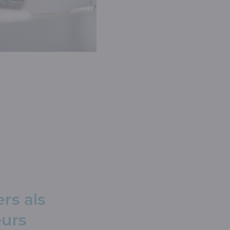
rs als
urs