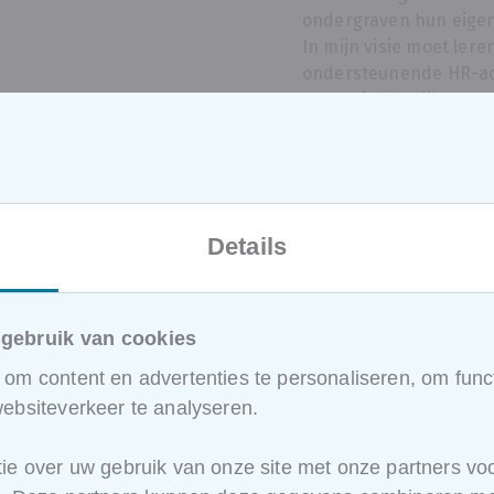
ondergraven hun eigen
In mijn visie moet ler
ondersteunende HR-act
strategische pijler van
Details
tingen van
Employer 
start van b
el
gebruik van cookies
Sterke employer bran
om content en advertenties te personaliseren, om funct
door mensen
. Niet do
ebsiteverkeer te analyseren.
Onderzoek toont dat 9
rkt, gekenmerkt door
kandidaten vertrouwt 
ie over uw gebruik van onze site met onze partners voo
hebben kandidaten de
medewerkers en dat
e