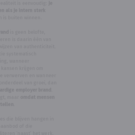
ealiteit is eenvoudig:
je
n als je intern sterk
 is buiten winnen.
rand
is geen belofte,
 leren is daarin één van
ijzen van authenticiteit.
ie systematisch
ling, wanneer
 kansen krijgen om
te verwerven en wanneer
 onderdeel van groei, dan
ardige employer brand
.
egt, maar
omdat mensen
tellen
.
s die blijven hangen in
saanbod of die
literen ‘naast’ het werk,