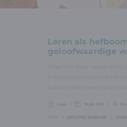
Leren als hefboom
geloofwaardige w
Waarom leren essentieel 
medewerkersbetrokkenhei
authentieke werkgeversr
18 jun. 2026
Koe
4 min
TAGS
EMPLOYER BRANDING
IEDER