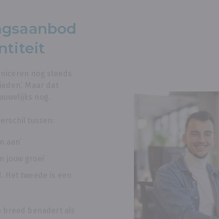
ingsaanbod
ntiteit
niceren nog steeds
ieden’. Maar dat
uwelijks nog.
erschil tussen:
n aan’
n jouw groei’
. Het tweede is een
n breed benadert als