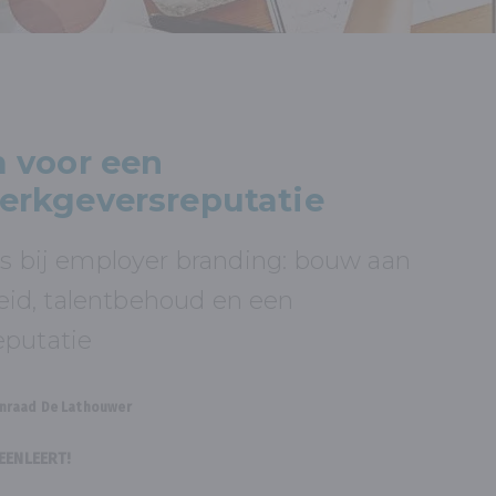
 voor een
erkgeversreputatie
is bij employer branding: bouw aan
d, talentbehoud en een
eputatie
nraad De Lathouwer
EENLEERT!