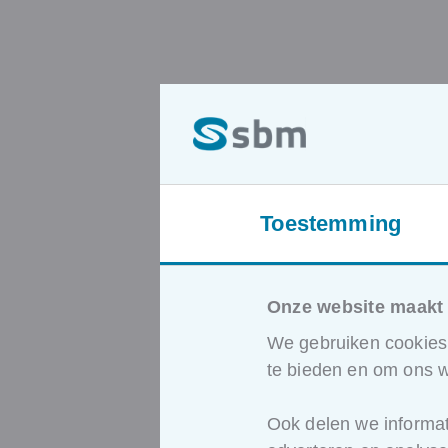
Toestemming
De verwach
talent zijn
fundamente
Onze website maakt 
We gebruiken cookies 
veranderd
te bieden en om ons w
In de huidige arbeidsma
Ook delen we informat
structurele schaarste, 