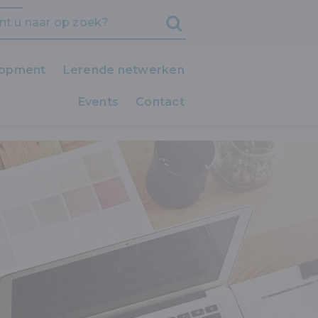
lopment
Lerende netwerken
Events
iedereen LEERT!
Contact
Clubs