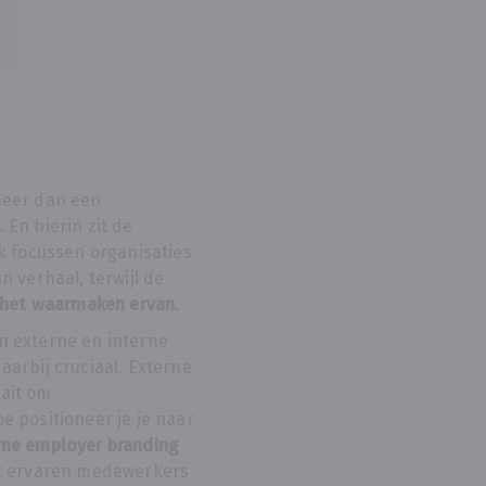
meer dan een
 En hierin zit de
ak focussen organisaties
n verhaal, terwijl de
n het waarmaken ervan
.
n externe en interne
aarbij cruciaal. Externe
ait om
e positioneer je je naar
rne employer branding
at ervaren medewerkers