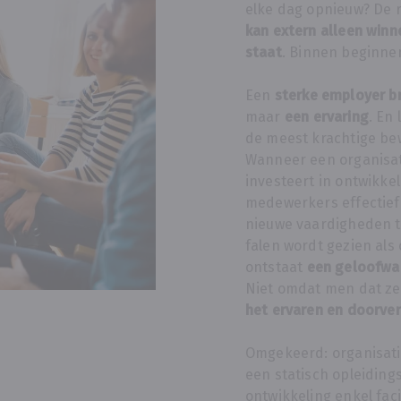
elke dag opnieuw? De r
kan extern alleen winne
staat
. Binnen beginnen
Een
sterke employer b
maar
een ervaring
. En
de meest krachtige bew
Wanneer een organisat
investeert in ontwikke
medewerkers effectief
nieuwe vaardigheden 
falen wordt gezien als
ontstaat
een geloofwa
Niet omdat men dat z
het ervaren en doorver
Omgekeerd: organisatie
een statisch opleiding
ontwikkeling enkel faci