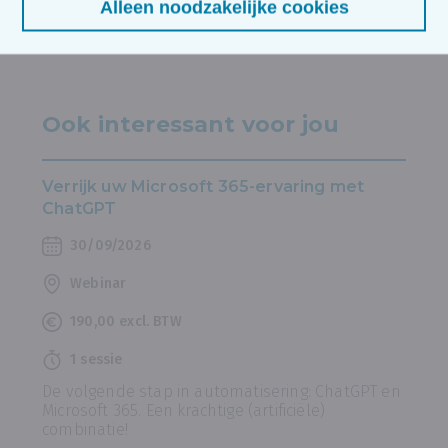
Alleen noodzakelijke cookies
Ook interessant voor jou
Verrijk uw Microsoft 365-ervaring met
ChatGPT
30/09/2026
Webinar
190,00 excl. BTW
1 sessie
De volgende stap in automatisering: ChatGPT en
Microsoft 365. Een krachtige (artificiële)
combinatie!