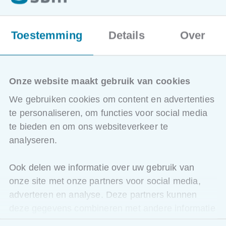
personaliseren, objecten schikken en groeperen,
afbeeldingen en vormen bewerken.
Uitvoering van uw presentatie
: animaties en
Toestemming
Details
Over
diaovergangen instellen, tijdsinstellingen
automatiseren, presentatie soepel laten verlopen.
Nazorg van uw presentatie
: afdrukmogelijkheden
benutten, presenteren zonder zorgen.
Onze website maakt gebruik van cookies
We gebruiken cookies om content en advertenties
te personaliseren, om functies voor social media
Bijkomende info
te bieden en om ons websiteverkeer te
Dit programma komt in aanmerking voor 3 uur BIV
analyseren.
permanente vorming.
Dit programma komt in aanmerking voor 3 uur BIV
Ook delen we informatie over uw gebruik van
permanente vorming.
onze site met onze partners voor social media,
adverteren en analyse. Deze partners kunnen
deze gegevens combineren met andere informatie
die u aan ze heeft verstrekt of die ze hebben