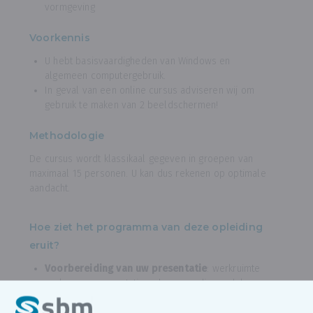
vormgeving
Voorkennis
U hebt basisvaardigheden van Windows en
algemeen computergebruik.
In geval van een online cursus adviseren wij om
gebruik te maken van 2 beeldschermen!
Methodologie
De cursus wordt klassikaal gegeven in groepen van
maximaal 15 personen. U kan dus rekenen op optimale
aandacht.
Hoe ziet het programma van deze opleiding
eruit?
Voorbereiding van uw presentatie
: werkruimte
verkennen, presentatie opbouwen, dia-model en
sjabloon instellen, tekstvakken bewerken.
Optimalisatie van uw presentatie
: thema’s