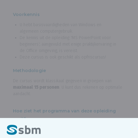
Voorkennis
U hebt basisvaardigheden van Windows en
algemeen computergebruik.
De kennis uit de opleiding 'MS PowerPoint voor
beginners', aangevuld met enige praktijkervaring in
de Office omgeving, is vereist.
Deze cursus is ook geschikt als opfriscursus!
Methodologie
De cursus wordt klassikaal gegeven in groepen van
maximaal 15 personen
. U kunt dus rekenen op optimale
aandacht.
Hoe ziet het programma van deze opleiding
eruit?
Voorbereiding voor uw presentatie
: juiste
beeldverhouding, beeldkwaliteit, rechtenvrije