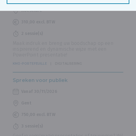
Roeselare
310,00 excl. BTW
2 sessie(s)
Maak indruk en breng uw boodschap op een
inspirerend en dynamische wijze met een
PowerPoint presentatie!
KMO-PORTEFEUILLE
DIGITALISERING
Spreken voor publiek
Vanaf 30/11/2026
Gent
750,00 excl. BTW
3 sessie(s)
Geef je regelmatig presentaties of trainingen? Wil