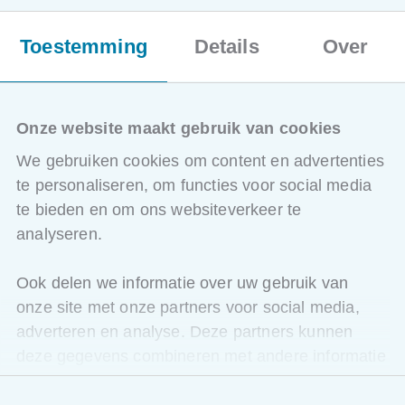
beelden zoeken, teksten en sjablonen klaarmaken.
Toestemming
Details
Over
Optimalisatie voor uw presentatie
: media
comprimeren, tabellen/grafieken koppelen uit
Excel, dia-indelingen en animaties automatiseren.
Uitvoering van uw presentatie
: efficiënt
afbeeldingen en video’s invoegen/bewerken,
Onze website maakt gebruik van cookies
interactieve navigatie met hyperlinks,
We gebruiken cookies om content en advertenties
geavanceerde animaties.
Nazorg van uw presentatie
: presentatie delen en
te personaliseren, om functies voor social media
samenwerken, sprekersnotities koppelen aan
te bieden en om ons websiteverkeer te
Word, ‘inpakken’ voor externe weergave.
analyseren.
Bijkomende info
Ook delen we informatie over uw gebruik van
Dit programma komt in aanmerking voor 3 uur BIV
onze site met onze partners voor social media,
permanente vorming.
adverteren en analyse. Deze partners kunnen
deze gegevens combineren met andere informatie
die u aan ze heeft verstrekt of die ze hebben
Toestemmingsselectie
verzameld op basis van uw gebruik van hun