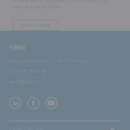
Wij zijn er voor u! Contacteer ons en wij helpen u met
veel enthousiasme verder.
Stel uw vraag
SBM
Spoorwegstraat 14, 8200 Brugge
+32 (0)78 35 36 38
kevin@sbm.be
Onze diensten