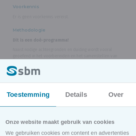
Voorkennis
Er is geen voorkennis vereist.
Methodologie
Dit is een doé-programma!
Naast nodige achtergronden en duiding wordt vooral
geoefend in het voorbereiden en het samenstellen van
presentaties, en uiteraard het presenteren zélf binnen
verschillende contexten. Om de interactiviteit te
waarborgen
beperken wij het aantal deelnemers tot
8
.
Toestemming
Details
Over
Hoe ziet het programma van deze opleiding
eruit?
Voorbereiding
Onze website maakt gebruik van cookies
Context en betrokkenheid van de
deelnemers, doel van de presentatie
We gebruiken cookies om content en advertenties
Praktische omstandigheden: zaalopstelling,