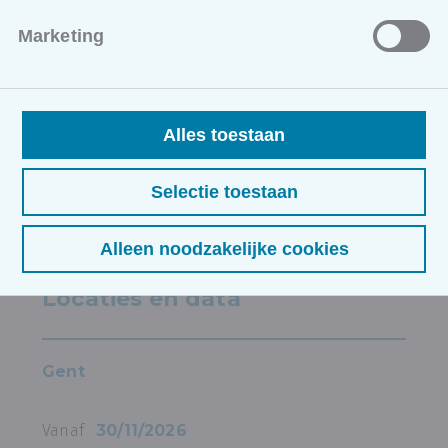
Deze opleiding is erkend door:
Marketing
Liberform
Alles toestaan
Selectie toestaan
Alleen noodzakelijke cookies
ONZE OPLEIDINGEN
Locaties en data
Gent
Vanaf
30/11/2026