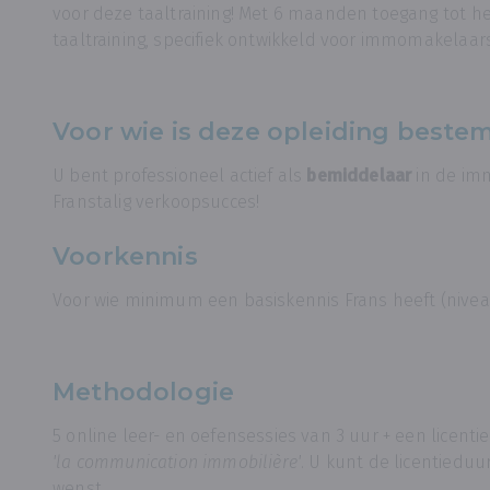
voor deze taaltraining! Met 6 maanden toegang tot h
taaltraining, specifiek ontwikkeld voor immomakelaars
Voor wie is deze opleiding beste
U bent professioneel actief als
bemiddelaar
in de imm
Franstalig verkoopsucces!
Voorkennis
Voor wie minimum een basiskennis Frans heeft (nivea
Methodologie
5 online leer- en oefensessies van 3 uur + een lice
'la communication immobilière'
. U kunt de licentieduu
wenst.