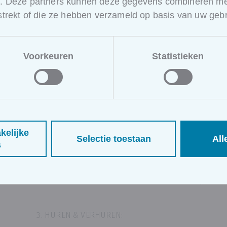
e. Deze partners kunnen deze gegevens combineren met
Technische documenten
: EPC, elektriciteitskeuring,
rstrekt of die ze hebben verzameld op basis van uw gebr
postinterventiedossier, asbest, overstromingsgevo
kadaster, stedenbouw, schattingsverslag, aankoopa
De hoofditems kunnen verklaren in gesprekke
Voorkeuren
Statistieken
(rollenspelen).
KOPEN & VERKOPEN:
Inkoopgesprek: voorbeelden en praktijkoefeningen (
contract
Verkoopgesprek: voorbeelden & praktijkoefeningen 
kelijke
Selectie toestaan
All
bod
s
Documenten: mandaatcontract, bod, leningscontr
notariële akte
Hoofditems kunnen verklaren aan de koper die 
HUREN & VERHUREN: