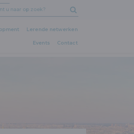
lopment
Lerende netwerken
Events
iedereen LEERT!
Contact
Clubs