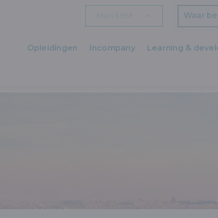
Mijn SBM
Zoeken
Opleidingen
Incompany
Learning & deve
Ons aanbod
FRANS
IMMO FRANS VOOR DE VASTGOEDBEMIDDELAAR
Zaakvoerders
HR en L&D
Professionals
Arbeiders
Wettelijk verplichte opleidingen
Wettelijk verplichte bijscholingen