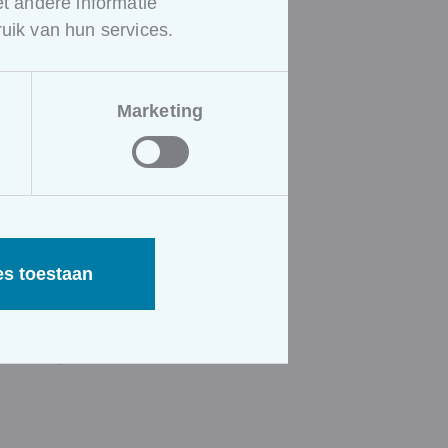
 andere informatie
 bodemattest,
uik van hun services.
eligheid, mazouttank,
kte, basisakte.
n met kopers
Marketing
rollenspelen) tot afsluiting
(rollenspelen) tot invullen
es toestaan
act, compromis, kopende
ook vragen stelt