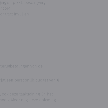
ing en plaatsbeschrijving
arborg
ntract invullen
e terugbetalingen van de
rijgt een persoonlijk budget van €
 ook deze taaltraining. En het
odig. Meer nog, deze opleiding is