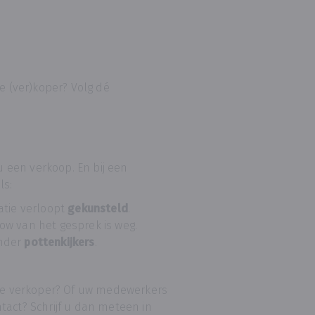
le (ver)koper? Volg dé
 een verkoop. En bij een
ls:
tie verloopt
gekunsteld
.
low van het gesprek is weg.
onder
pottenkijkers
.
ële verkoper? Of uw medewerkers
tact? Schrijf u dan meteen in