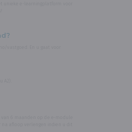
et unieke e-learningplatform voor
!
md?
o/vastgoed. En u gaat voor
u A2).
ntie van 6 maanden op de e-module
r na afloop verlengen indien u dit