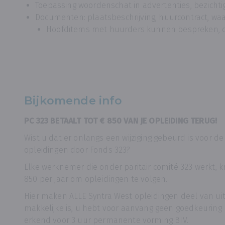
Toepassing woordenschat in advertenties, bezichtig
Documenten: plaatsbeschrijving, huurcontract, wa
Hoofditems met huurders kunnen bespreken, co
Bijkomende info
PC 323 BETAALT TOT € 850 VAN JE OPLEIDING TERUG!
Wist u dat er onlangs een wijziging gebeurd is voor d
opleidingen door Fonds 323?
Elke werknemer die onder paritair comité 323 werkt, k
850 per jaar om opleidingen te volgen.
Hier maken ALLE Syntra West opleidingen deel van uit,
makkelijke is, u hebt voor aanvang geen goedkeuring n
erkend voor 3 uur permanente vorming BIV.