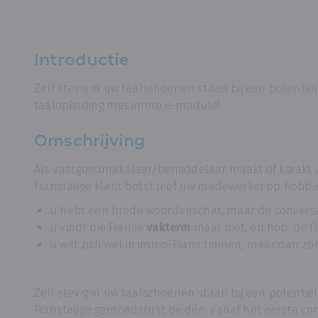
Introductie
Zelf stevig in uw taalschoenen staan bij een potentië
taalopleiding met immo e-module!
Omschrijving
Als vastgoedmakelaar/bemiddelaar maakt of kraakt u
Franstalige klant botst u of uw medewerker op hobbe
u hebt een brede woordenschat, maar de conversa
u vindt die Franse
vakterm
maar niet, en hop: de f
u wilt zich wel in immo-Frans trainen, maar dan z
Zelf stevig in uw taalschoenen staan bij een potenti
Franstalige gemoedsrust bieden, vanaf het eerste con