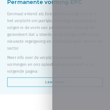
Permanente vorming EPC
Eenmaal erkend als Energiedeskundige type A, is
het verplicht om jaarlijks de nodige bijscholing te
volgen in de vorm van permanente vorming. Dit
garandeert dat u steeds op de hoogte blijft van de
nieuwste regelgeving en methodologieën binnen de
sector.
Meer info over de verplichte permanente
vormingen en ons opleidingsaanbod vindt u op
volgende pagina:
Leer meer