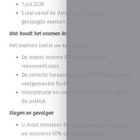
1 juli 2026
5 jaar vanaf de datum van hun laatst
geslaagde examen
Wat houdt het examen in?
Het examen toetst uw kennis over:
De meest recente EPC-regelgeving en
rekenmethodes.
De correcte toepassing van de EPC-software en
veelgemaakte fouten
Interpretatie en controle van EPC-verslagen in
de praktijk.
Slagen en gevolgen
U moet minstens 60% behalen om te slagen
en minstens 50% op elk onderdeel.