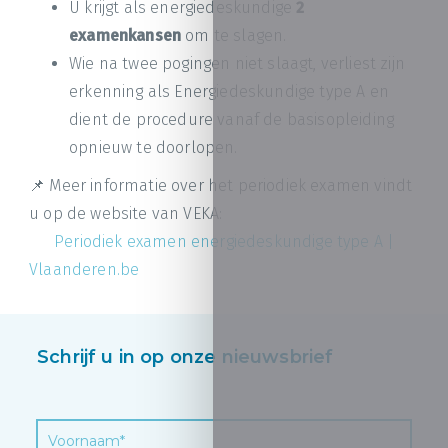
U krijgt als energiedeskundige
2
examenkansen
om te slagen.
Wie na twee pogingen niet slaagt, verliest zijn
erkenning als Energiedeskundige type A en
dient de procedure vanaf de basisopleiding
opnieuw te doorlopen.
📌 Meer informatie over het periodiek examen vindt
u op de website van VEKA:
Periodiek examen energiedeskundige type A |
Vlaanderen.be
Schrijf u in op onze nieuwsbrief