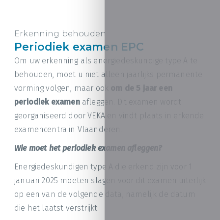
Erkenning behouden
Periodiek examen EPC
Om uw erkenning als energiedeskundige type A te
behouden, moet u niet alleen jaarlijks permanente
vorming volgen, maar ook
om de 5 jaar een
periodiek examen
afleggen. Dit examen wordt
georganiseerd door VEKA en vindt plaats in erkende
examencentra in Vlaanderen.
Wie moet het periodiek examen afleggen?
Energiedeskundigen type A die erkend zijn voor 1
januari 2025 moeten slagen voor dit examen uiterlijk
op een van de volgende data, namelijk de datum
die het laatst verstrijkt: