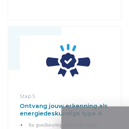
Stap 5
Ontvang jouw erkenning als
energiedeskundige type A
Na goedkeuring door VEKA mag u