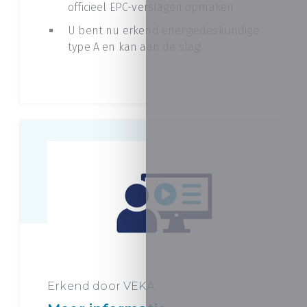
officieel EPC-verslagen opmaken
U bent nu erkend energiedeskundige
type A en kan aan de slag!
Erkend door VEKA