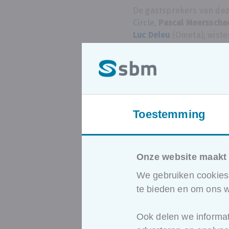
De gastsprekers van de
Circle
,
Pascal Meersscha
Luc Deleu
(Ometa), wiste
met hun diepgaande inzic
en smart manufacturing.
waardevolle kennis en pr
hoe IT en industrie 4.0 
weg vrijmaken voor effi
productieprocessen.
Toestemming
Onze website maakt 
We gebruiken cookies 
te bieden en om ons w
Ook delen we informat