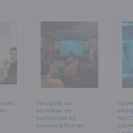
pment
Terugblik op
Cyber
en
business- en
bedri
techtrends bij
NATO
brouwerij Roman
cybe
Lock