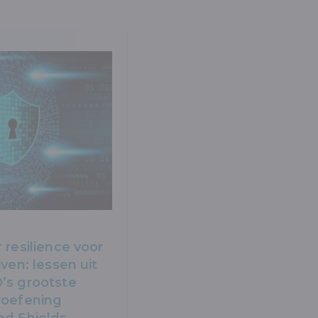
 resilience voor
jven: lessen uit
’s grootste
roefening
ed Shields