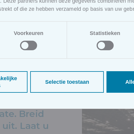
e. Deze partners kunnen deze gegevens combineren met
bijeenkomst ook een u
rstrekt of die ze hebben verzameld op basis van uw gebr
netwerken met IT-prof
professionals uit diver
interacties en discuss
Voorkeuren
Statistieken
opnieuw hoe waardevol
best practices te dele
community.
We danken alle aanwezi
leden voor hun enthou
bijdragen aan deze ge
kelijke
Selectie toestaan
All
s
date. Breid
uit. Laat u