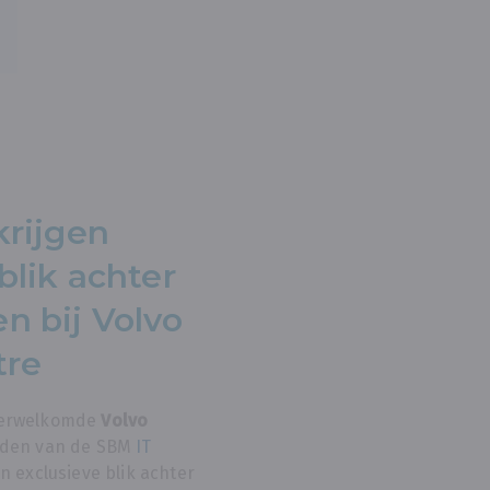
krijgen
blik achter
n bij Volvo
tre
verwelkomde
Volvo
eden van de SBM
IT
n exclusieve blik achter