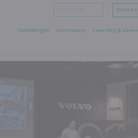
Mijn SBM
Zoeken
Opleidingen
Incompany
Learning & deve
Ons aanbod
 TE GAST BIJ VOLVO TRUCKS OOSTAKKER
Zaakvoerders
HR en L&D
Professionals
Arbeiders
Wettelijk verplichte opleidingen
Wettelijk verplichte bijscholingen