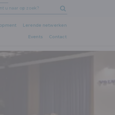
lopment
Lerende netwerken
Events
iedereen LEERT!
Contact
Clubs