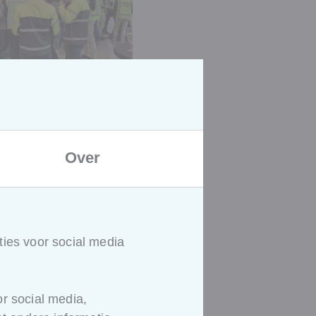
Over
ies voor social media
 en
ng
r social media,
 presentaties bood deze