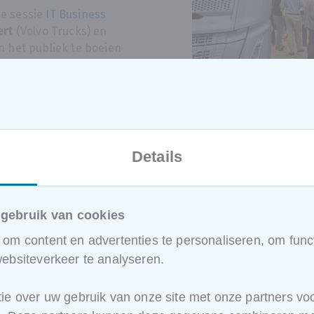
ze sessie
IT Business
ert
(Volvo Trucks) en
n het publiek te boeien
hten in digitalisering
 Ze deelden
aktijkervaring over
elkaar versterken en de
ciëntere en duurzamere
Details
gebruik van cookies
om content en advertenties te personaliseren, om funct
Netwerken
ebsiteverkeer te analyseren.
kennisdeli
ie over uw gebruik van onze site met onze partners voo
Naast de inspirerende