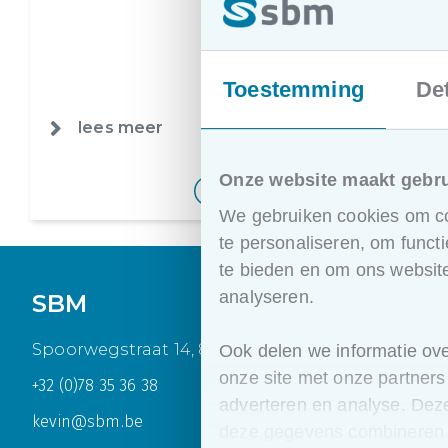
toekomstgericht te sturen
lees meer
3 min
Toestemming
Det
lees meer
lees meer
lees meer
3 min
3 min
3 min
Onze website maakt gebru
We gebruiken cookies om co
te personaliseren, om funct
te bieden en om ons websit
analyseren.
SBM
Spoorwegstraat 14, 8200 Brugge
Ook delen we informatie ov
onze site met onze partners
+32 (0)78 35 36 38
adverteren en analyse. Dez
kevin@sbm.be
deze gegevens combineren 