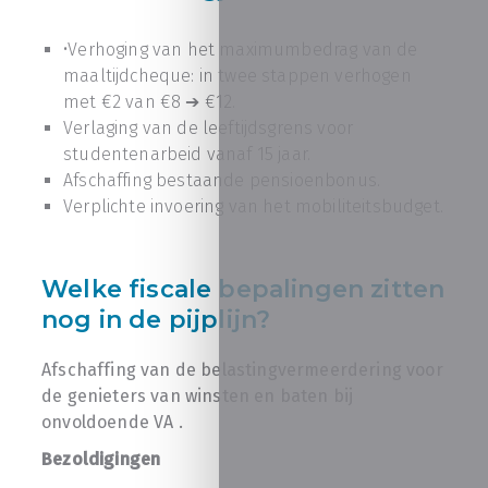
•Verhoging van het maximumbedrag van de
maaltijdcheque: in twee stappen verhogen
met €2 van €8 ➔ €12.
Verlaging van de leeftijdsgrens voor
studentenarbeid vanaf 15 jaar.
Afschaffing bestaande pensioenbonus.
Verplichte invoering van het mobiliteitsbudget.
Welke fiscale bepalingen zitten
nog in de pijplijn?
Afschaffing van de belastingvermeerdering voor
de genieters van winsten en baten bij
onvoldoende VA .
Bezoldigingen