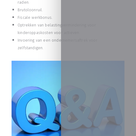
raden.
Brutoloonruil.
Fiscale werkbonus.
Optrekken van belastingvermindering voor
kinderoppaskosten voor actieven.
Invoering van een ondernemersaftrek voor
zelfstandigen.