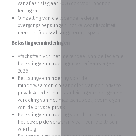
vanaf aanslagjaar 2026 ook voor lopende
leningen.
Omzetting van de lopende federale
overgangsbepalingen inzake woonfiscaliteit
naar het federaal langetermijnsparen.
Belastingverminderingen
Afschaffen van het merendeel van de federale
belastingverminderingen vanaf aanslagjaar
2026.
Belastingvermindering voor de
minderwaarden op aandelen van een private
privak geleden naar aanleiding van de gehele
verdeling van het maatschappelijk vermogen
van de private privak.
Belastingvermindering voor de uitgaven met
het oog op de verwerving van een elektrisch
voertuig .