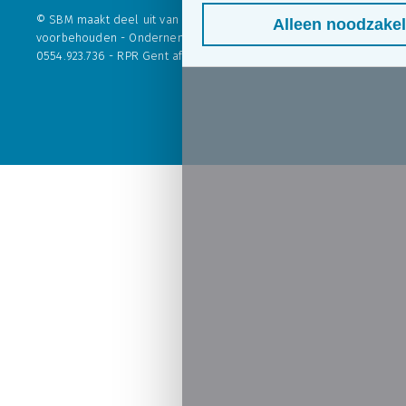
© SBM maakt deel uit van
Skilliant BV
. - Alle rechten
Alleen noodzakel
voorbehouden - Ondernemingsnr. 554.923.736 - BTW nr.: BE
0554.923.736 - RPR Gent afdeling Brugge