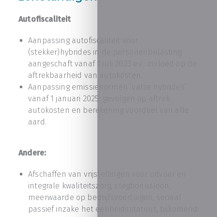
Autofiscaliteit
Aanpassing autofiscaliteit voor
(stekker)hybrides in de personenbelasting
aangeschaft vanaf 1 juli 2023 e.v.: invloed op de
aftrekbaarheid van autokosten.
Aanpassing emissienormen ‘valse hybrides’
vanaf 1 januari 2025: gevolgen op aftrek
autokosten en berekening voordeel van alle
aard.
Andere:
Afschaffen van vrijstellingen voor uitvoer en
integrale kwaliteitszorg, stegbonusloon,
meerwaarde op bedrijfsvoertuigen, sociaal
passief inzake het eenheidsstatuut, bijkomend