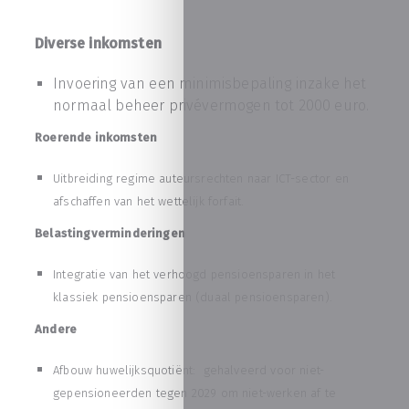
Diverse inkomsten
Invoering van een minimisbepaling inzake het
normaal beheer privévermogen tot 2000 euro.
Roerende inkomsten
Uitbreiding regime auteursrechten naar ICT-sector en
afschaffen van het wettelijk forfait.
Belastingverminderingen
Integratie van het verhoogd pensioensparen in het
klassiek pensioensparen (duaal pensioensparen).
Andere
Afbouw huwelijksquotiënt: gehalveerd voor niet-
gepensioneerden tegen 2029 om niet-werken af te