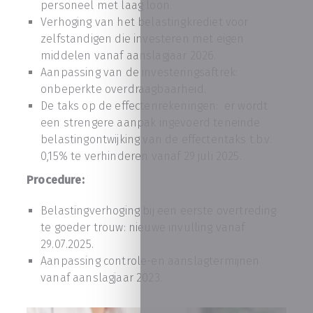
personeel met laag loon.
Verhoging van het belastingkrediet voor
zelfstandigen die investeren met eigen
middelen vanaf aanslagjaar 2026.
Aanpassing van de investeringsaftrek:
onbeperkte overdraagbaarheid.
De taks op de effectenrekeningen: er wordt
een strengere aanpak ingevoerd teneinde
belastingontwijking van de effectentaks t.b.v.
0,15% te verhinderen vanaf 29 juli 2025.
Procedure:
Belastingverhoging bij een eerste overtreding
te goeder trouw: nieuwe invulling vanaf
29.07.2025.
Aanpassing controle-en aanslagtermijnen
vanaf aanslagjaar 2023.