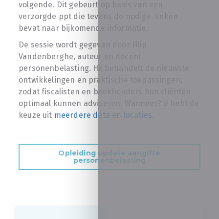
volgende. Dit gebeurt op basis van een
verzorgde ppt die tevens de nodige linken
bevat naar bijkomende informatie.
De sessie wordt gegeven door Filip
Vandenberghe, auteur en docent
personenbelasting. Hij behandelt de nieuwste
ontwikkelingen en praktische toepassingen,
zodat fiscalisten en boekhouders hun cliënten
optimaal kunnen adviseren. Wanneer? U hebt de
keuze uit
meerdere data en locaties.
Opleiding update aangifte
personenbelasting