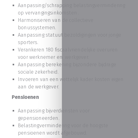
Aanpassing/schrapping belastingvermindering
op vervangingsinkomsten .
Harmoniseren van de collectieve
bonussystemen.
Aanpassing statuut bezoldigingen voor jonge
sporters.
Verankeren 180 fiscaalvriendelijke overuren
voor werknemer en werkgever.
Aanpassing berekening bijzondere bijdrage
sociale zekerheid.
Invoeren van een wettelijk kader kosten eigen
aan de werkgever.
Pensioenen
Aanpassing bijverdiensten voor
gepensioneerden.
Belastingvermindering voor de hoogste
pensioenen wordt afgebouwd.