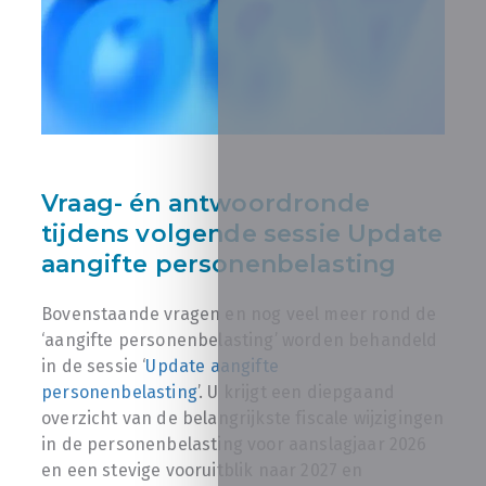
Vraag- én antwoordronde
tijdens volgende sessie Update
aangifte personenbelasting
Bovenstaande vragen en nog veel meer rond de
‘aangifte personenbelasting’ worden behandeld
in de sessie ‘
Update aangifte
personenbelasting
’. U krijgt een diepgaand
overzicht van de belangrijkste fiscale wijzigingen
in de personenbelasting voor aanslagjaar 2026
en een stevige vooruitblik naar 2027 en