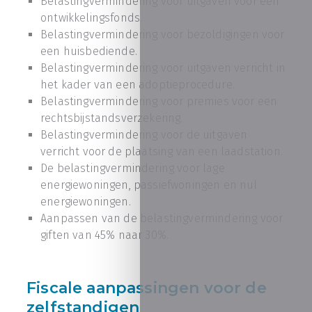
Belastingvermindering voor uitgaven voor een
ontwikkelingsfonds.
Belastingvermindering voor bezoldigingen voor
een huisbediende.
Belastingvermindering voor uitgaven verricht in
het kader van een adoptieprocedure.
Belastingvermindering voor premies voor een
rechtsbijstandsverzekering.
Belastingvermindering voor de uitgaven
verricht voor de plaatsing van een laadstation.
De belastingvermindering voor lage
energiewoningen, passiefwoningen en nul
energiewoningen.
Aanpassen van de belastingvermindering voor
giften van 45% naar 30%.
Fiscale aanpassingen voor de
zelfstandigen