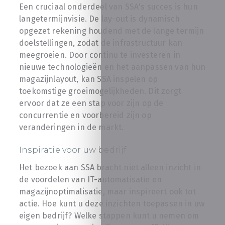
Een cruciaal onderdeel van SSA's succes is hun
langetermijnvisie. De lay-out is dynamisch
opgezet rekening houdend met de lange termijn
doelstellingen, zodat de infrastructuur kan
meegroeien. Door continu te investeren in
nieuwe technologieën en het aanpassen van hun
magazijnlayout, kan SSA inspelen op
toekomstige groeimogelijkheden. Dit zorgt
ervoor dat ze een stap voor zijn op de
concurrentie en voorbereid zijn op
veranderingen in de markt.
Inspiratie voor uw bedrijf
Het bezoek aan SSA bracht niet alleen inzicht in
de voordelen van IT-automatisatie en
magazijnoptimalisatie, maar inspireert ook tot
actie. Hoe kunt u deze inzichten toepassen in uw
eigen bedrijf? Welke stappen kunt u nemen om