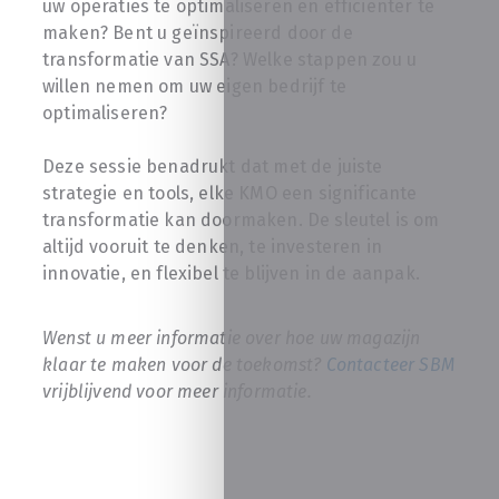
uw operaties te optimaliseren en efficiënter te
maken? Bent u geïnspireerd door de
transformatie van SSA? Welke stappen zou u
willen nemen om uw eigen bedrijf te
optimaliseren?
Deze sessie benadrukt dat met de juiste
strategie en tools, elke KMO een significante
transformatie kan doormaken. De sleutel is om
altijd vooruit te denken, te investeren in
innovatie, en flexibel te blijven in de aanpak.
Wenst u meer informatie over hoe uw magazijn
klaar te maken voor de toekomst?
Contacteer SBM
vrijblijvend voor meer informatie.