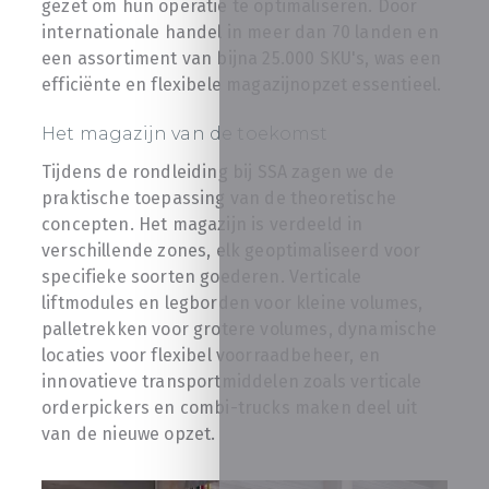
gezet om hun operatie te optimaliseren. Door
internationale handel in meer dan 70 landen en
een assortiment van bijna 25.000 SKU's, was een
efficiënte en flexibele magazijnopzet essentieel.
Het magazijn van de toekomst
Tijdens de rondleiding bij SSA zagen we de
praktische toepassing van de theoretische
concepten. Het magazijn is verdeeld in
verschillende zones, elk geoptimaliseerd voor
specifieke soorten goederen. Verticale
liftmodules en legborden voor kleine volumes,
palletrekken voor grotere volumes, dynamische
locaties voor flexibel voorraadbeheer, en
innovatieve transportmiddelen zoals verticale
orderpickers en combi-trucks maken deel uit
van de nieuwe opzet.