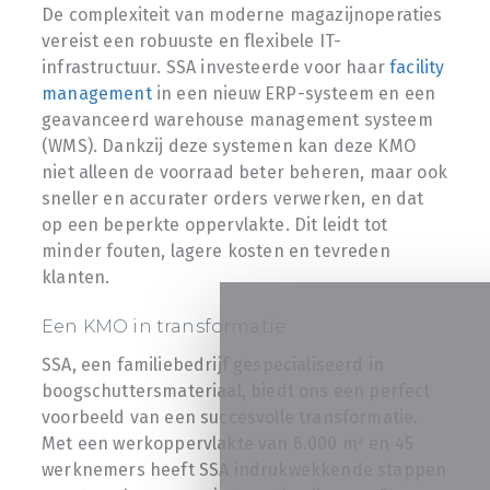
De complexiteit van moderne magazijnoperaties
vereist een robuuste en flexibele IT-
infrastructuur. SSA investeerde voor haar
facility
management
in een nieuw ERP-systeem en een
geavanceerd warehouse management systeem
(WMS). Dankzij deze systemen kan deze KMO
niet alleen de voorraad beter beheren, maar ook
sneller en accurater orders verwerken, en dat
op een beperkte oppervlakte. Dit leidt tot
minder fouten, lagere kosten en tevreden
klanten.
Een KMO in transformatie
SSA, een familiebedrijf gespecialiseerd in
boogschuttersmateriaal, biedt ons een perfect
voorbeeld van een succesvolle transformatie.
Met een werkoppervlakte van 6.000 m² en 45
werknemers heeft SSA indrukwekkende stappen