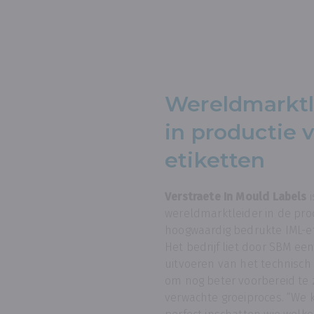
Wereldmarktl
in productie 
etiketten
Verstraete In Mould Labels
i
wereldmarktleider in de pro
hoogwaardig bedrukte IML-et
Het bedrijf liet door SBM ee
uitvoeren van het technisch
om nog beter voorbereid te z
verwachte groeiproces. “We