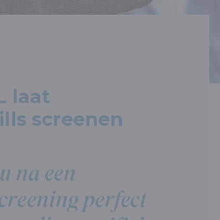
L laat
ills screenen
u na een
creening perfect