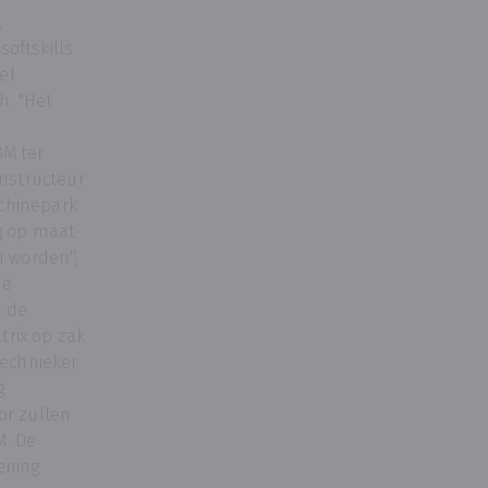
,
 softskills
el
h. "Het
BM ter
instructeur
chinepark
g op maat
 worden'',
de
n de
rix op zak
technieker
g
or zullen
M. De
ening