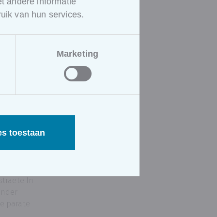
 andere informatie
rmen.
uik van hun services.
n
nkele van
an dertig
Marketing
porteert
e
es toestaan
straete In
onder
e parate