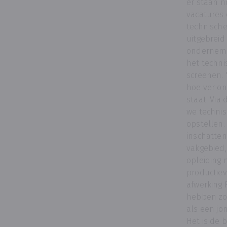
er staan n
vacatures
technische
uitgebreid
ondernemi
het techni
screenen. 
hoe ver o
staat. Via
we technis
opstellen
inschatten
vakgebied,
opleiding n
productiev
afwerking F
hebben zo
als een jon
Het is de 