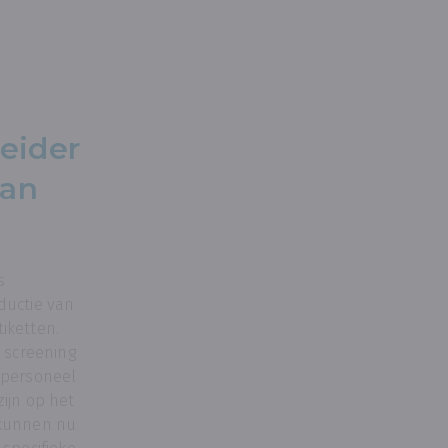
eider
van
s
ductie van
iketten.
n screening
 personeel
ijn op het
 kunnen nu