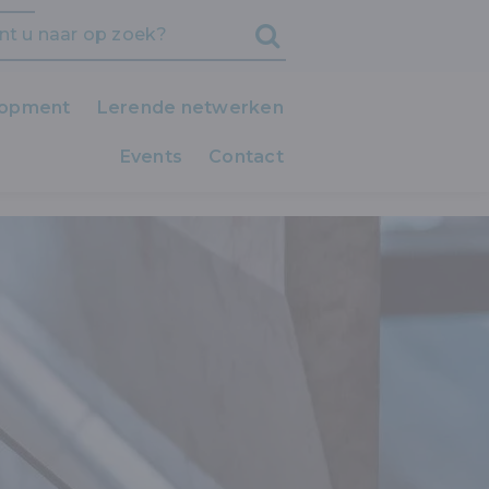
lopment
Lerende netwerken
Events
iedereen LEERT!
Contact
Clubs