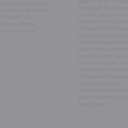
liggen in de lijn van on
de niveau te krijgen en
buikgevoel. We hebben
 te zijn voor de verdere
objectief rapport in ha
t bedrijf'', vult
belangrijk is in ons gro
erantwoordelijke
Het rapport is zelfs no
Dieter Peelen aan.
gedetailleerder dan w
verwacht. We zullen hi
open communiceren m
personeel. Want dat is
onze kernwaarden, die
vatten zijn in één woor
Dat staat voor Flexibilite
Leervermogen, Open
communicatie, en Werk
team'', besluiten Filip 
Dieter Peelen.