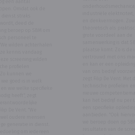
og een aantal
onderhoudsmechanica
 open. Omdat ook de
industriële elektriciteit,
 dienst straks
en denkvermogen. Zow
 wordt, deed de
theoretisch als praktisc
ng beroep op SBM om
grote voordeel aan de
sch personeel te
samenwerking is dat S
"We wilden achterhalen
plaatse komt. Zo is de 
nze kennis vandaag
vertrouwd met ons ma
 deze screening wilden
en kan er een opleidin
che profielen
van ons bedrijf voorzien
. Zo kunnen we
zegt Filip De Vent. Met 
 wie goed is in welk
technische profielen e
 en wie welke specifieke
nieuwe competentiemat
odig heeft'', zegt
kan het bedrijf nu per 
erantwoordelijke
een specifieke opleidin
ilip De Vent. "We
aanbieden. "Ook hiervo
wel oudere mensen
we beroep doen op SB
ge generatie in dienst.
resultaten van de scre
bedoeling om iedereen