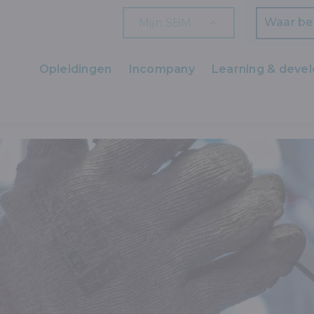
Mijn SBM
Zoeken
Opleidingen
Incompany
Learning & deve
Ons aanbod
 LAAT TECHNISCHE SKILLS SCREENEN
Zaakvoerders
HR en L&D
Professionals
Arbeiders
Wettelijk verplichte opleidingen
Wettelijk verplichte bijscholingen