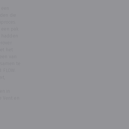
s
 een
nden die
eiproces.
g een pak
e hadden
erover
et het
 een van
 samen te
d: FLOW.
it,
en in
De Vent en