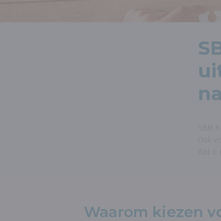
S
ui
na
SBM h
Ook vo
dat u
Waarom kiezen v