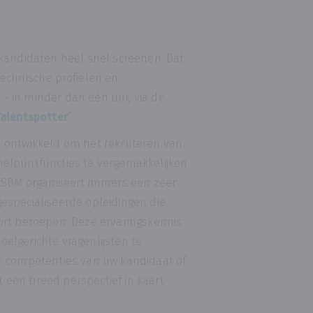
 kandidaten heel snel screenen. Dat
technische profielen en
- in minder dan één uur, via de
alentspotter
”.
d ontwikkeld om het rekruteren van
nelpuntfuncties te vergemakkelijken
. SBM organiseert immers een zeer
especialiseerde opleidingen die
ort beroepen. Deze ervaringskennis
elgerichte vragenlijsten te
de competenties van uw kandidaat of
 een breed perspectief in kaart