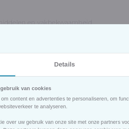
middelen en vakbekwaamheid
e opleidingen mobiele arbeidsmiddelen
Details
bewijs C (“code 95”)
gebruik van cookies
om content en advertenties te personaliseren, om funct
te opleidingen die uw klanten zeker
ebsiteverkeer te analyseren.
ie over uw gebruik van onze site met onze partners voo
ie werkt in de omgeving van elektriciteit,
klik