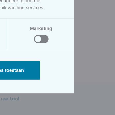
 andere informatie
uik van hun services.
Marketing
es toestaan
 uw tool