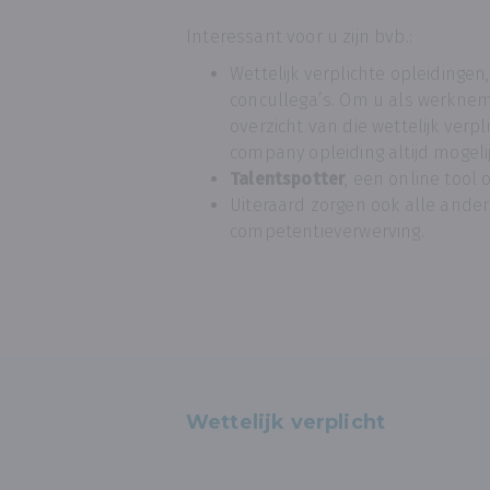
Interessant voor u zijn bvb.:
Wettelijk verplichte opleidinge
concullega’s. Om u als werkneme
overzicht van die wettelijk verp
company opleiding altijd mogelij
Talentspotter
, een online tool
Uiteraard zorgen ook alle ande
competentieverwerving.
Wettelijk verplicht