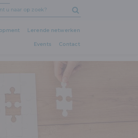
lopment
Lerende netwerken
Events
iedereen LEERT!
Contact
Clubs