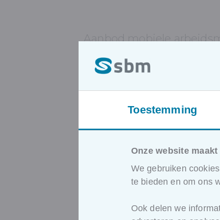
Aanbod mobiele arbeids
chauffeur
Heftruckbestuurder en ander
Toestemming
Vakbekwaamheid chauffeur rij
Onze website maakt 
We gebruiken cookies 
Andere wettelijk verplich
te bieden en om ons w
ook zullen waarderen
Ook delen we informat
BA4 en BA5
– opleidingen voor w