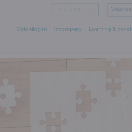
Mijn SBM
Zoeken
Opleidingen
Incompany
Learning & deve
Ons aanbod
NEELSMANAGEMENT
UITZENDSECTOR
Zaakvoerders
HR en L&D
Professionals
Arbeiders
Wettelijk verplichte opleidingen
Wettelijk verplichte bijscholingen