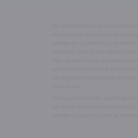
Als uitzendkantoor wil u het beste v
instromende werknemers en voor uw
werkgevers. U zoekt de juiste match!
kandidaat nog net dat tikkeltje extr
voor uw klant-bedrijf waardevol maak
heftruckbestuurder bvb. Of een oplei
de werknemer onmiddellijk met een
baan op kan.
Ons voorstel: bied die opleidingen a
kandidaat-werkzoekenden; zowel zij 
werkgevers zullen u erom waarderen