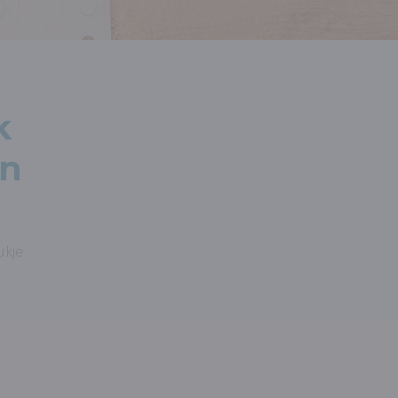
k
en
ukje