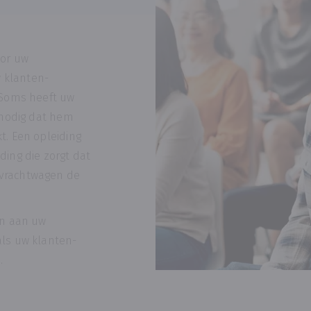
oor uw
 klanten-
 Soms heeft uw
a nodig dat hem
t. Een opleiding
ding die zorgt dat
 vrachtwagen de
an aan uw
als uw klanten-
.