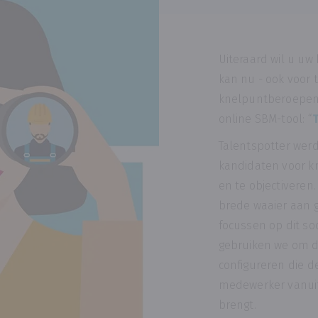
Uiteraard wil u uw
kan nu - ook voor 
knelpuntberoepen 
online SBM-tool: “
T
Talentspotter wer
kandidaten voor k
en te objectiveren
brede waaier aan g
focussen op dit so
gebruiken we om do
configureren die 
medewerker vanuit
brengt.