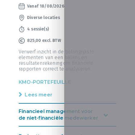
Vanaf 18/08/2026
Diverse locaties
4 sessie(s)
825,00 excl. BTW
Verwerf inzicht in de belangrijkste
elementen van een balans en
resultatenrekening om financiële
rapporten correct te analyseren.
KMO-PORTEFEUILLE
Lees meer
Financieel management voor
de niet-financiële medewerker