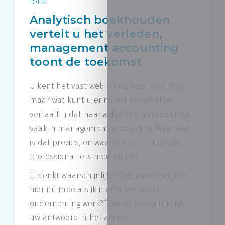
iets
Analytisch boekhouden
vertelt u het verleden,
management accounting
toont de toekomst
U kent het vast wel: u kijkt naar uw cijfers,
maar wat kunt u er nu echt mee? Hoe
vertaalt u dat naar actie? Het antwoord ligt
vaak in management accounting. Maar wat
is dat precies, en waarom zou u daar als
professional iets mee willen?
U denkt waarschijnlijk: “Oké, maar wat kan ik
hier nu mee als ik niet in een grote
onderneming werk?” Goede vraag! U krijgt
uw antwoord in het artikel.