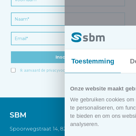
Inschrijven
Toestemming
D
Ik aanvaard de
privacyvoorwaarden
.
Onze website maakt geb
We gebruiken cookies om c
te personaliseren, om func
SBM
te bieden en om ons websi
analyseren.
Spoorwegstraat 14, 8200 Brugge