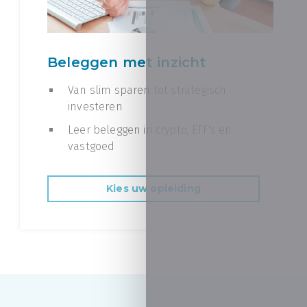
Beleggen met inzicht
Van slim sparen tot strategisch
investeren
Leer beleggen in crypto, ETF's en
vastgoed
Kies uw opleiding