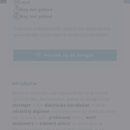
start
Nog niet gekend
Nog niet gekend
Praktische elektrotechniek: analyse van harmonischen,
spanningsdips en storingen in elektrische installaties
Hou me op de hoogte
Introductie
Bedrijven verliezen vaak ongemerkt tijd en geld door
spanningsdips, harmonischen, pieken en terugkerende
storingen
in hun
elektrische installaties
. In deze
reliability engineer
opleiding binnen de elektrotechniek
leer je hoe je zulke
problemen
correct
meet
,
analyseert
en
blijvend oplost
. Zo verhoog je de
betrouwbaarheid van je installaties, verbeter je de