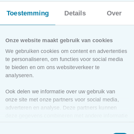
Energie-efficiëntie en kostenbesparing door betere
power quality
Toestemming
Details
Over
Hands-on oefening: analyseren van een case en
aanbevelingen opstellen
Onze website maakt gebruik van cookies
We gebruiken cookies om content en advertenties
te personaliseren, om functies voor social media
te bieden en om ons websiteverkeer te
Ook interessant voor jou
analyseren.
Veiligheid bij schakelen van
Ook delen we informatie over uw gebruik van
hoogspanningsinstallaties
onze site met onze partners voor social media,
Vanaf 24/09/2026
adverteren en analyse. Deze partners kunnen
deze gegevens combineren met andere informatie
Kortrijk
die u aan ze heeft verstrekt of die ze hebben
465,00 excl. BTW
Toestemmingsselectie
verzameld op basis van uw gebruik van hun