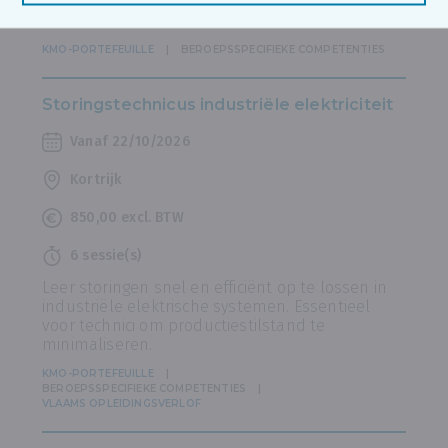
wijzigingen in het AREI Boek 1 en Boek 2.
Onmisbaar voor elke elektricien.
KMO-PORTEFEUILLE
BEROEPSSPECIFIEKE COMPETENTIES
Storingstechnicus industriële elektriciteit
Vanaf 22/10/2026
Kortrijk
850,00 excl. BTW
6 sessie(s)
Leer storingen snel en efficiënt op te lossen in
industriële elektrische systemen. Essentieel
voor technici om productiestilstand te
minimaliseren.
KMO-PORTEFEUILLE
BEROEPSSPECIFIEKE COMPETENTIES
VLAAMS OPLEIDINGSVERLOF