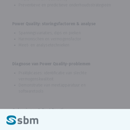
Preventieve en predictieve onderhoudsstrategieën
Power Quality: storingsfactoren & analyse
Spanningsvariaties, dips en pieken
Harmonischen en vermogensfactor
Meet- en analysetechnieken
Diagnose van Power Quality-problemen
Praktijkcases: identificatie van slechte
vermogenskwaliteit
Demonstratie van meetapparatuur en
softwaretools
Oplossingen & Best Practices
Corrigerende maatregelen: filters, UPS-systemen,
compensatiesystemen