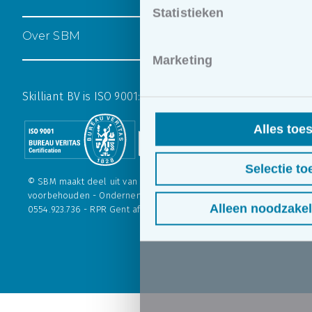
Statistieken
Over SBM
Marketing
Skilliant BV is ISO 9001:2015 gecertificeerd
Alles toe
Selectie to
© SBM maakt deel uit van
Skilliant BV
. - Alle rechten
voorbehouden - Ondernemingsnr. 554.923.736 - BTW nr.: BE
Alleen noodzakel
0554.923.736 - RPR Gent afdeling Brugge