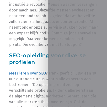
industriële revolutie. Mensen werden vervangen
door machines. Diezelfde mensen evolueerden
naar een andere job. Ik geloof dat we hetzelfde
zullen zien als het gaat over contentcreatie. AI
neemt onder onze supervisie stukken over, maar
een expert blijft nodig. Sommige jobs sneuvelen
mogelijk. Daarvoor komen er andere in de
plaats. Die evolutie valt niet te stoppen.”
SEO-opleiding voor diverse
profielen
Meer leren over SEO
? Frank geeft bij SBM een 10
uur durende cursus waarin alle aspecten aan
bod komen. “De opleiding richt zich op
verschillende profielen. Ik denk allereerst aan
de algemene digital marketeer. Generalisten die
van alle markten thuis moeten zijn. Ook de