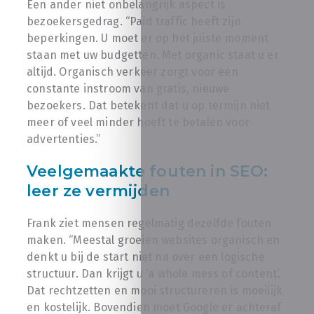
Een ander niet onbelangrijk aspect is
bezoekersgedrag. “Paid traffic heeft zijn
beperkingen. U moet er op het juiste moment
staan met uw budgetten. Met organic staat u er
altijd. Organisch verkeer zorgt voor een
constante instroom van gratis, nieuwe
bezoekers. Dat betekent dat u op termijn niet
meer of veel minder hoeft te betalen voor
advertenties.”
Veelgemaakte fouten in SEO:
leer ze vermijden
Frank ziet mensen regelmatig dezelfde fouten
maken. “Meestal groeien websites organisch en
denkt u bij de start niet na over een logische
structuur. Dan krijgt u ‘a whole mess of content’.
Dat rechtzetten en mooi structureren is moeilijk
en kostelijk. Bovendien moet Google er achteraf