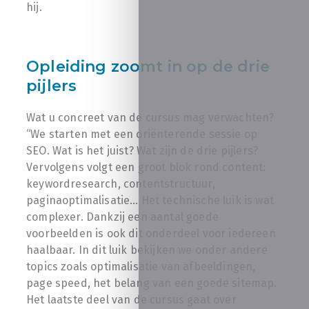
hij.
Opleiding zoomt in op de drie
pijlers
Wat u concreet van de cursus mag verwachten?
“We starten met een oriënterende sessie op
SEO. Wat is het juist? Wat zijn de drie pijlers?
Vervolgens volgt een groot blok rond content:
keywordresearch, contentstructuur,
paginaoptimalisatie… Het technische luik is wat
complexer. Dankzij een aantal goede
voorbeelden is ook dit onderdeel voor iedereen
haalbaar. In dit luik bekijken we onder andere
topics zoals optimalisatie van afbeeldingen,
page speed, het belang van een goede sitemap.
Het laatste deel van de cursus gaat over