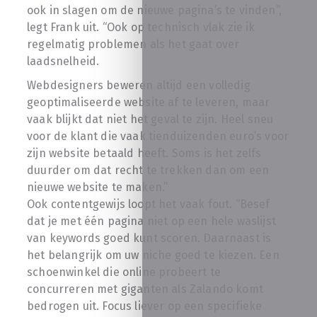
ook in slagen om de nieuwe pagina’s te vinden”,
legt Frank uit. “Ook op technisch vlak zie ik
regelmatig problemen als het gaat over
laadsnelheid.
Webdesigners beweren altijd een volledig
geoptimaliseerde website af te leveren, maar
vaak blijkt dat niet het geval te zijn. Heel sneu
voor de klant die vaak tienduizenden euro’s voor
zijn website betaald heeft. Soms is het zelfs
duurder om dat recht te trekken dan om een
nieuwe website te maken.”
Ook contentgewijs loopt het vaak fout. “Besef
dat je met één pagina niet op een hele waslijst
van keywords goed kunt scoren. Daarnaast is
het belangrijk om uw niche goed te kiezen. Een
schoenwinkel die online probeert te
concurreren met giganten als Zalando komt
bedrogen uit. Focus liever op een specifieke