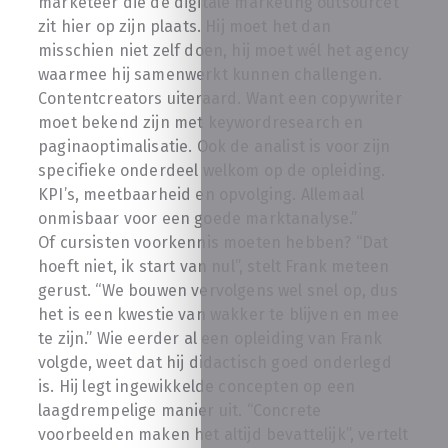
marketeer die de digitale marketing outsourcet
zit hier op zijn plaats. Hij moet het dan
misschien niet zelf doen, hij moet wél het agency
waarmee hij samenwerkt kunnen challengen.
Contentcreators uiteraard. Want een copywriter
moet bekend zijn met keywordresearch en
paginaoptimalisatie. Ook de analist is voor zijn
specifieke onderdeel welkom op de opleiding.
KPI’s, meetbaarheid en opvolging. Allemaal
onmisbaar voor een goede marktanalyse.”
Of cursisten voorkennis moeten hebben? “Dat
hoeft niet, ik start van nul”, stelt Frank meteen
gerust. “We bouwen vervolgens wel snel op, dus
het is een kwestie van wakker te blijven en mee
te zijn.” Wie eerder al een opleiding van Frank
volgde, weet dat hij didactisch goed onderlegd
is. Hij legt ingewikkelde concepten op een
laagdrempelige manier uit. “Concrete
voorbeelden maken het altijd bevattelijk”, vertelt