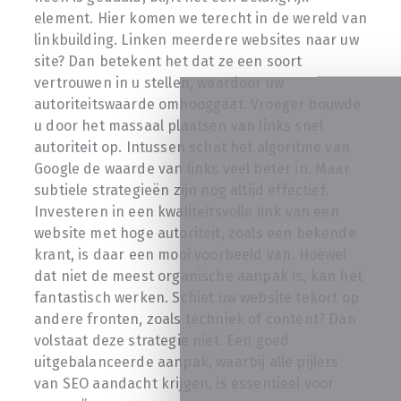
element. Hier komen we terecht in de wereld van
linkbuilding. Linken meerdere websites naar uw
site? Dan betekent het dat ze een soort
vertrouwen in u stellen, waardoor uw
autoriteitswaarde omhooggaat. Vroeger bouwde
u door het massaal plaatsen van links snel
autoriteit op. Intussen schat het algoritme van
Google de waarde van links veel beter in. Maar
subtiele strategieën zijn nog altijd effectief.
Investeren in een kwaliteitsvolle link van een
website met hoge autoriteit, zoals een bekende
krant, is daar een mooi voorbeeld van. Hoewel
dat niet de meest organische aanpak is, kan het
fantastisch werken. Schiet uw website tekort op
andere fronten, zoals techniek of content? Dan
volstaat deze strategie niet. Een goed
uitgebalanceerde aanpak, waarbij alle pijlers
van SEO aandacht krijgen, is essentieel voor