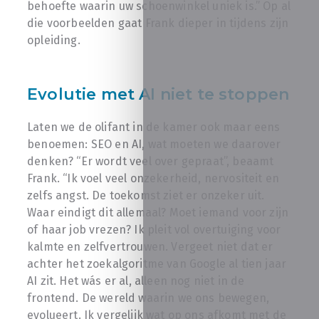
behoefte waarin uw schoenwinkel uniek is.” Op al
die voorbeelden gaat Frank dieper in tijdens zijn
opleiding.
Evolutie met AI niet te stoppen
Laten we de olifant in de kamer ook maar eens
benoemen: SEO en AI, wat moeten we daarover
denken? “Er wordt veel over gepraat”, beaamt
Frank. “Ik voel veel onzekerheid, nervositeit en
zelfs angst. De toekomst ziet er onzeker uit.
Waar eindigt dit allemaal? Moet iemand voor zijn
of haar job vrezen? Ik pleit vol overtuiging voor
kalmte en zelfvertrouwen. Vergeet niet dat er
achter het zoekalgoritme van Google al tien jaar
AI zit. Het wás er al, alleen nog niet in de
frontend. De wereld waarin we ons bewegen,
evolueert. Ik vergelijk wat op ons afkomt met de