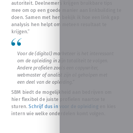
autoriteit. Deelnemers krijgen bruikbare tips
mee om op een goede manier aan linkbuilding te
doen. Samen met hen bekijk ik hoe een link gap
analysis hen helpt om meteen resultaat te
krijgen.”
Voor de (digital) marketeer is het interessant
om de opleiding in zijn totaliteit te volgen.
Andere profielen zoals een copywriter,
webmaster of analist zijn al geholpen met
een deel van de opleiding.”
SBM biedt de mogelijkheid aan bedrijven om
hier flexibel de juiste profielen naartoe te
sturen.
Schrijf dus in voor de opleiding
en kies
intern wie welke onderdelen komt volgen.