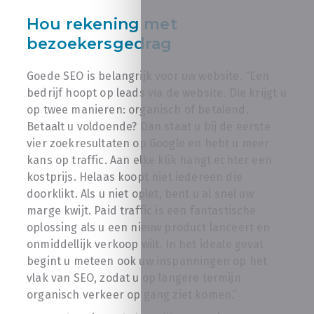
Hou rekening met
bezoekersgedrag
Goede SEO is belangrijk voor uw website. “Een
bedrijf hoopt op leads via de website. Die krijgt u
op twee manieren: organisch of betalend.
Betaalt u voldoende? Dan staat u bij de eerste
vier zoekresultaten op Google en hebt u meer
kans op traffic. Aan elke klik hangt echter een
kostprijs. Helaas koopt niet iedereen die
doorklikt. Als u niet oplet, bent u al snel uw
marge kwijt. Paid traffic is een fantastische
oplossing als u een nieuw product lanceert en
onmiddellijk verkoop wilt. In het ideale geval
begint u meteen ook uw inspanningen op het
vlak van SEO, zodat u op langere termijn
organisch verkeer op gang ziet komen.”