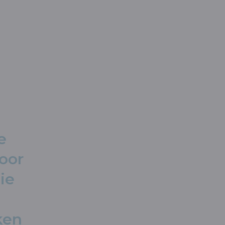
e
oor
ie
ken