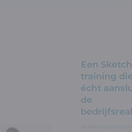
Een Sketc
training di
écht aanslu
de
bedrijfsreal
De
SketchUp training
bi