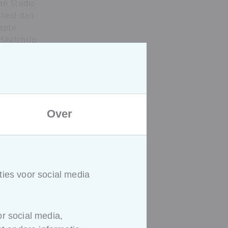
an Studio
kheid dan
tapte
p SketchUp
erp en 3D-
ergang
el
etje
eer zowel
Over
den samen
M zorgde
ructuur én
 Intern
ies voor social media
nnen
lt hoe de
elder was,
r social media,
oepasbaar