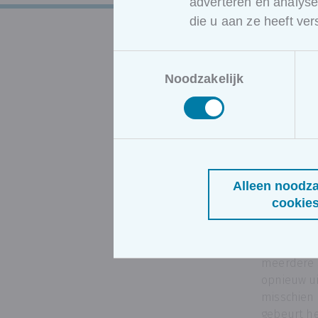
adverteren en analys
die u aan ze heeft ve
Toestemmingsselectie
Noodzakelijk
Een 
die t
voor
Alleen noodza
Docente
S
cookie
benadrukte
dat veel b
verliezen 
meerdere 
opnieuw ui
misschien 
gebeurt he