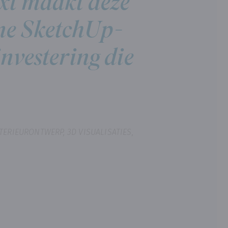
ext maakt deze
rne SketchUp-
investering die
TERIEURONTWERP, 3D VISUALISATIES,