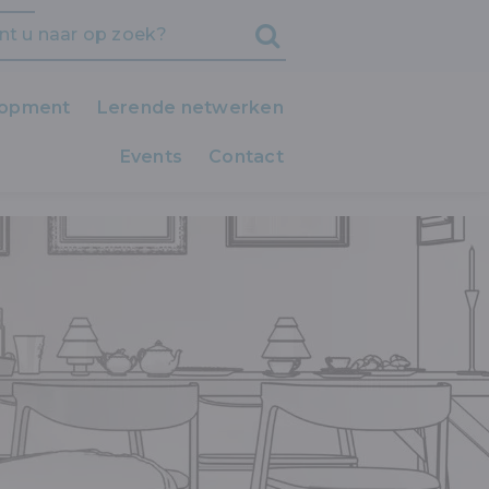
lopment
Lerende netwerken
Events
iedereen LEERT!
Contact
Clubs