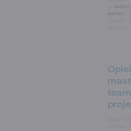
ze
sneller
werken
, z
collega’s 
sleutelen.
Ople
maat
team
proj
Studio Cl
concreet d