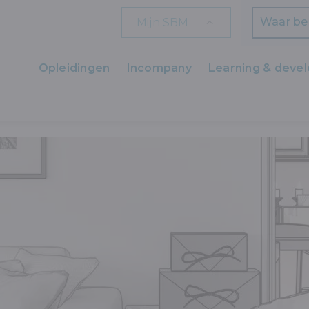
Mijn SBM
Zoeken
Opleidingen
Incompany
Learning & deve
Ons aanbod
RKEN MET SKETCHUP DANKZIJ EEN MAATOPLEIDING BIJ SBM
Zaakvoerders
HR en L&D
Professionals
Arbeiders
Wettelijk verplichte opleidingen
Wettelijk verplichte bijscholingen