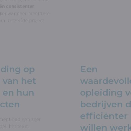
 én consistenter
eker wanneer meerdere
aan hetzelfde project
iding op
Een
 van het
waardevoll
 en hun
opleiding v
ecten
bedrijven d
efficiënter
ement had een zeer
willen wer
oel: het team