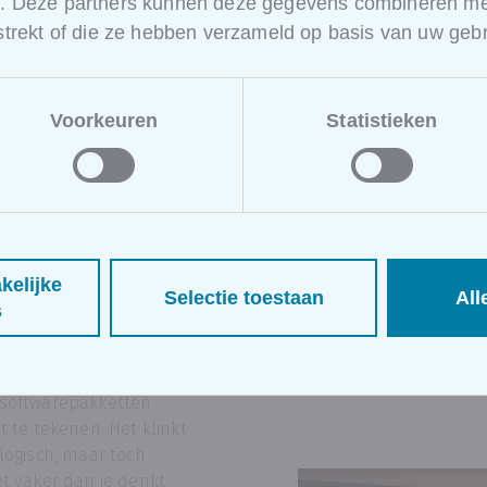
op hun dagelijkse werk
e. Deze partners kunnen deze gegevens combineren met
rstrekt of die ze hebben verzameld op basis van uw gebr
Voorkeuren
Statistieken
workflow
ijdverlies
komt
kelijke
Selectie toestaan
All
abine Verschaeve
s
 tijdens de training
edrijven onbewust tijd
door projecten in
softwarepakketten
t te tekenen. Het klinkt
logisch, maar toch
t vaker dan je denkt.