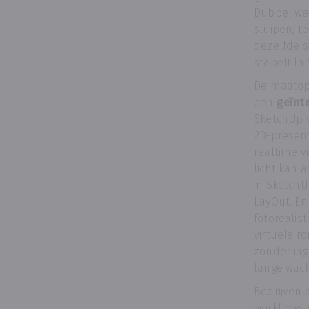
Dubbel wer
sluipen, t
dezelfde 
stapelt la
De maatopl
een
geïnt
SketchUp v
2D-present
realtime vi
licht kan a
in SketchU
LayOut. E
fotorealis
virtuele r
zonder ing
lange wach
Bedrijven 
workflows 