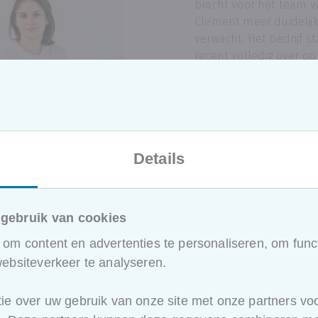
bracht voor het team v
Clement meer duidelij
verwacht. Het bedrijf s
recent volledig over o
voor hun interieurontw
visualisaties, en die ov
voelde - zoals dat in ve
bedrijven gaat - een be
spannend. Zeker wann
Details
starters als gevorder
moeten instappen. SB
echter meteen voor st
vertrouwen.
gebruik van cookies
Cursiste
Claire Dewulf
,
om content en advertenties te personaliseren, om funct
Project Coördinator bi
ebsiteverkeer te analyseren.
Studio Clement
, verte
opleiding niet alleen h
ie over uw gebruik van onze site met onze partners voo
maar ook
verrassend t