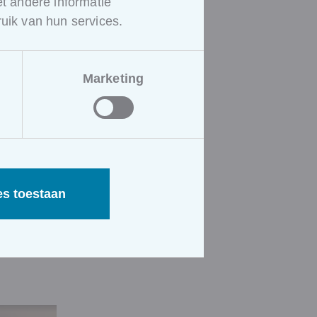
ing
.
 andere informatie
uik van hun services.
Marketing
es toestaan