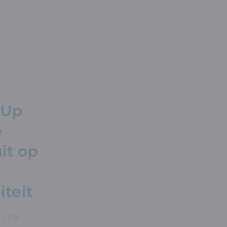
hUp
e
it op
iteit
j SBM