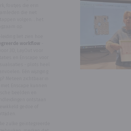
k, foutjes die erin
eamleden die niet
stappen volgen… het
ngzaam op.
eiding liet zien hoe
egreerde workflow
-
oor 3D, LayOut voor
aties en Enscape voor
sualisaties - plots heel
anvoelen. Eén wijziging
p? Meteen zichtbaar in
n met Enscape kunnen
tische beelden en
ondleidingen ontstaan
ewikkeld gedoe of
ttijden.
die zulke geïntegreerde
gebruiken, merken dat