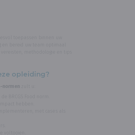
ccesvol toepassen binnen uw
ding en bereid uw team optimaal
de vereisten, methodologie en tips
eze opleiding?
S-normen
zult u:
en de BRCGS Food norm.
 impact hebben.
mplementeren, met cases als
rs.
e voltooien.