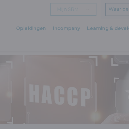
Mijn SBM
Zoeken
Opleidingen
Incompany
Learning & deve
Ons aanbod
D, MILIEU EN KWALITEIT
VEILIGHEID
BRCGS FOOD: TRAINING V
Zaakvoerders
HR en L&D
Professionals
Arbeiders
Wettelijk verplichte opleidingen
Wettelijk verplichte bijscholingen