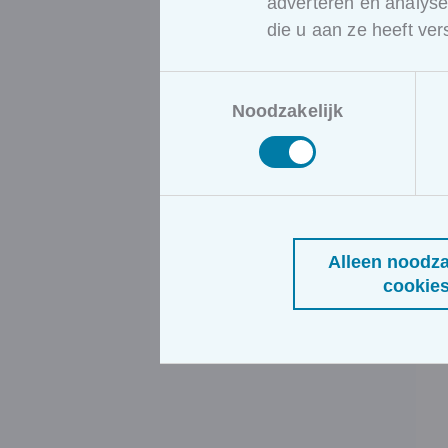
adverteren en analys
die u aan ze heeft ve
Toestemmingsselectie
Noodzakelijk
Alleen noodza
cookie