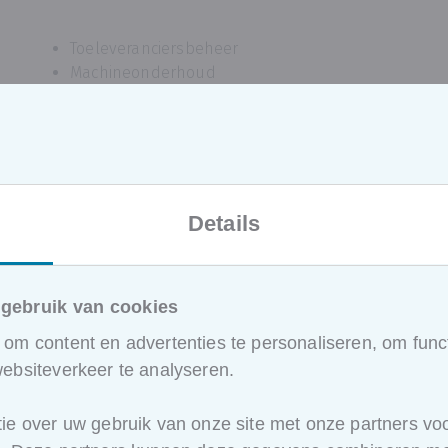
Toeleveranciersbeheer
Machineonderhoud
Verpakkingseisen
Opleidingsplannen
Schoonmaak en ongediertebestrijding
Bij een certificatieaudit worden verschillende afdeling
Details
HR, onderhoud, productie, R&D en directie. Deze oplei
om een waardevolle bijdrage te leveren.
gebruik van cookies
Voor wie is deze opleiding beste
om content en advertenties te personaliseren, om funct
Deze cursus
BRCGS Food voor leidinggevenden
is ide
ebsiteverkeer te analyseren.
Leidinggevenden
Kwaliteitsverantwoordelijken
ie over uw gebruik van onze site met onze partners voo
Teammanagers