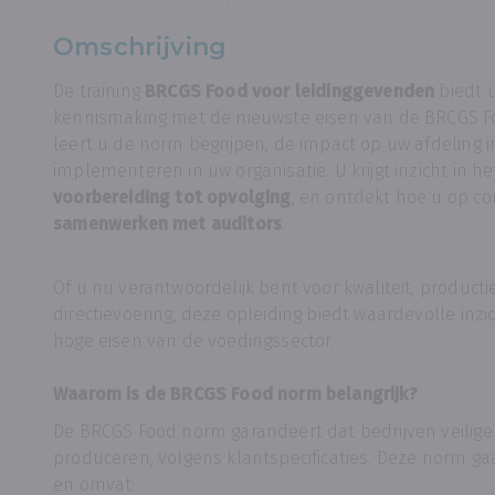
Omschrijving
De training
BRCGS Food voor leidinggevenden
biedt u
kennismaking met de nieuwste eisen van de
BRCGS Fo
leert u de norm begrijpen, de impact op uw afdeling 
implementeren in uw organisatie. U krijgt inzicht in h
voorbereiding tot opvolging
, en ontdekt hoe u op co
samenwerken met auditors
.
Of u nu verantwoordelijk bent voor kwaliteit, produ
directievoering, deze opleiding biedt waardevolle in
hoge eisen van de voedingssector.
Waarom is de BRCGS Food norm belangrijk?
De BRCGS Food norm garandeert dat bedrijven veilig
produceren, volgens klantspecificaties. Deze norm ga
en omvat: