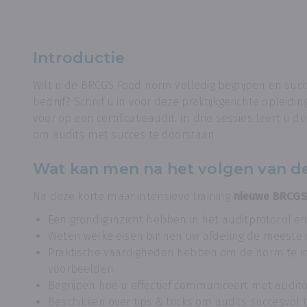
Introductie
Wilt u de BRCGS Food norm volledig begrijpen en su
bedrijf? Schrijf u in voor deze praktijkgerichte oplei
voor op een certificatieaudit. In drie sessies leert u 
om audits met succes te doorstaan.
Wat kan men na het volgen van d
Na deze korte maar intensieve training
nieuwe BRCG
Een grondig inzicht hebben in het auditprotocol 
Weten welke eisen binnen uw afdeling de meeste
Praktische vaardigheden hebben om de norm te i
voorbeelden.
Begrijpen hoe u effectief communiceert met audito
Beschikken over tips & tricks om audits succesvol t