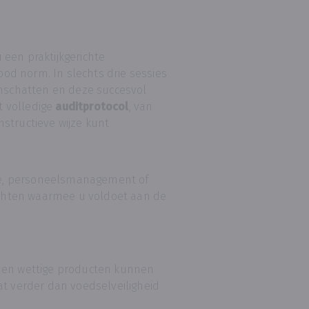
 een praktijkgerichte
od norm. In slechts drie sessies
inschatten en deze succesvol
et volledige
auditprotocol
, van
nstructieve wijze kunt
ctie, personeelsmanagement of
zichten waarmee u voldoet aan de
e en wettige producten kunnen
at verder dan voedselveiligheid