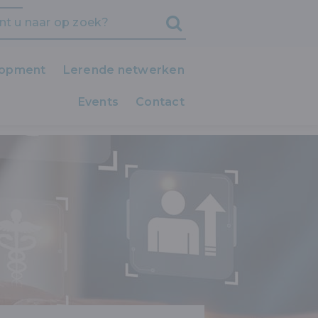
lopment
Lerende netwerken
Events
iedereen LEERT!
Contact
OOR AUDIT & IMPLEMENTATIE
Clubs