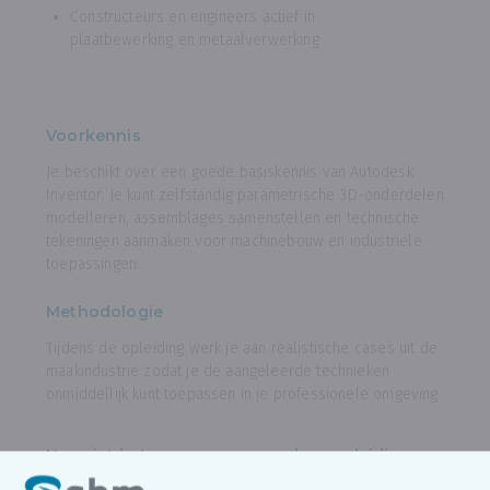
Constructeurs en engineers actief in
plaatbewerking en metaalverwerking
Voorkennis
Je beschikt over een goede basiskennis van Autodesk
Inventor. Je kunt zelfstandig parametrische 3D-onderdelen
modelleren, assemblages samenstellen en technische
tekeningen aanmaken voor machinebouw en industriële
toepassingen.
Methodologie
Tijdens de opleiding werk je aan realistische cases uit de
maakindustrie zodat je de aangeleerde technieken
onmiddellijk kunt toepassen in je professionele omgeving.
Hoe ziet het programma van deze opleiding
eruit?