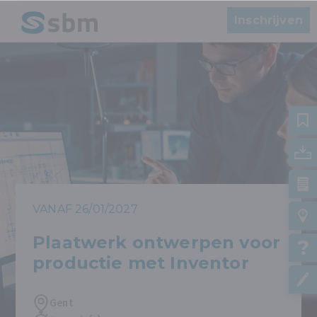
Inschrijven
VANAF 26/01/2027
Plaatwerk ontwerpen voor
productie met Inventor
Gent