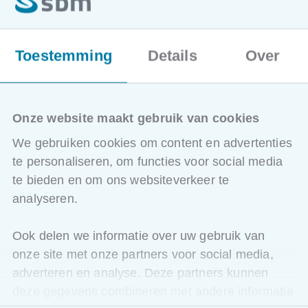
Basisprincipes Sheet Metal
Algemene werkwijze en Sheet Metal-
interface
Toestemming
Details
Over
Opzetten van Sheet Metal-onderdelen
Werken met templates en
standaardinstellingen
Ontwerpregels voor plaatwerk
Onze website maakt gebruik van cookies
Geavanceerde technieken
We gebruiken cookies om content en advertenties
Flanges, bends en reliefs toevoegen en
te personaliseren, om functies voor social media
aanpassen
Werken met uitsparingen en vervomingen
te bieden en om ons websiteverkeer te
Ontvouwingen genereren voor productie
analyseren.
Multi Body Parts
Ook delen we informatie over uw gebruik van
Assemblages en tekeningen
Sheet Metal-onderdelen integreren in
onze site met onze partners voor social media,
assemblages (.iam)
adverteren en analyse. Deze partners kunnen
Technische tekeningen (.idw) opstellen
deze gegevens combineren met andere informatie
Correcte aanzichten, doorsneden en
maatvoering toepassen