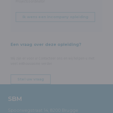
Projectcoördinator
Ik wens een incompany opleiding
Een vraag over deze opleiding?
Wij zijn er voor u! Contacteer ons en wij helpen u met
veel enthousiasme verder.
Stel uw vraag
SBM
Spoorwegstraat 14, 8200 Brugge