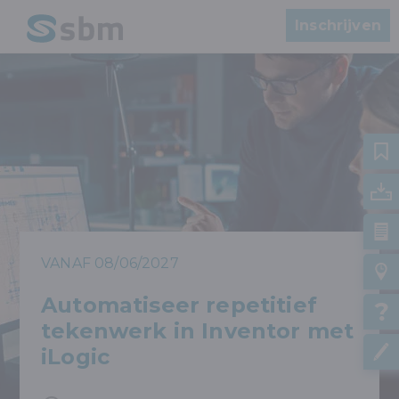
Inschrijven
VANAF 08/06/2027
Automatiseer repetitief
tekenwerk in Inventor met
iLogic