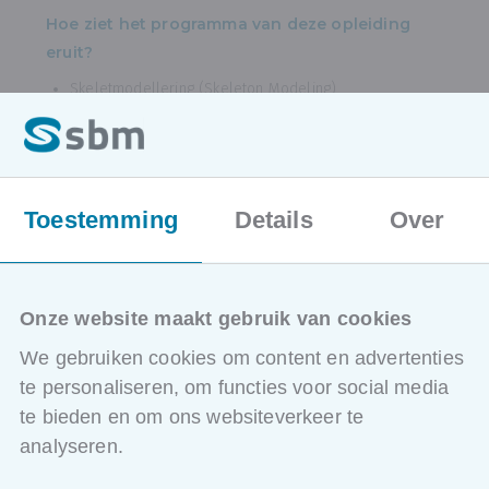
Hoe ziet het programma van deze opleiding
eruit?
Skeletmodellering (Skeleton Modeling)
Werken met masterparts
Onderdelen en assemblages centraal
aansturen
Consistente ontwerpstructuren opbouwen
Toestemming
Details
Over
iLogic Fundamentals
Werken met parameters
Voorwaarden en functies gebruiken
Opbouw van intelligente ontwerpregels
Onze website maakt gebruik van cookies
Design Automation
We gebruiken cookies om content en advertenties
Regels ontwikkelen voor onderdelen
Regels ontwikkelen voor assemblages
te personaliseren, om functies voor social media
Regels ontwikkelen voor technische
te bieden en om ons websiteverkeer te
tekeningen
analyseren.
Automatisch doorvoeren van
ontwerpwijzigingen