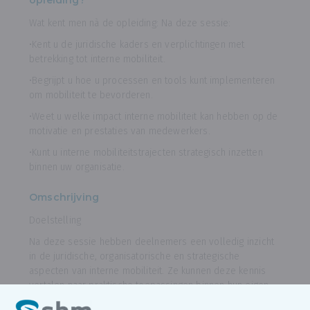
opleiding?
Wat kent men nà de opleiding: Na deze sessie:
•Kent u de juridische kaders en verplichtingen met
betrekking tot interne mobiliteit.
•Begrijpt u hoe u processen en tools kunt implementeren
om mobiliteit te bevorderen.
•Weet u welke impact interne mobiliteit kan hebben op de
motivatie en prestaties van medewerkers.
•Kunt u interne mobiliteitstrajecten strategisch inzetten
binnen uw organisatie.
Omschrijving
Doelstelling
Na deze sessie hebben deelnemers een volledig inzicht
in de juridische, organisatorische en strategische
aspecten van interne mobiliteit. Ze kunnen deze kennis
vertalen naar praktische toepassingen binnen hun eigen
organisatie om talenten te behouden en de