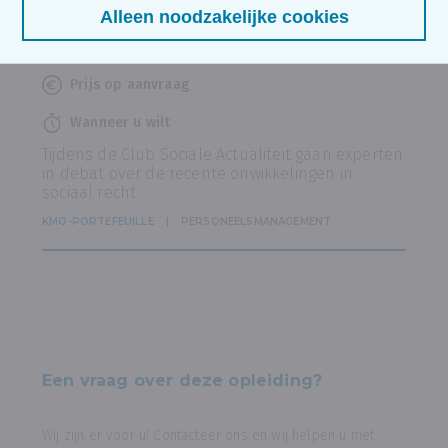
Startdatum niet gekend
Alleen noodzakelijke cookies
Waar u wilt
Prijs op aanvraag
Wanneer u wilt
Tijdens de Club Sociale Actualiteit gaan experten
in debat over de recente onwikkelingen in
sociaal recht.
KMO-PORTEFEUILLE
PERSONEELSMANAGEMENT
Een vraag over deze opleiding?
Wij zijn er voor u! Contacteer ons en wij helpen u met