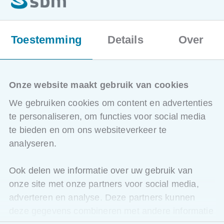
bedrijfsdoelstellingen te ondersteunen.
Voor wie is deze opleiding bestemd?
Toestemming
Details
Over
Deze sessie is bedoeld voor HR-managers,
payrollspecialisten, en leidinggevenden die
verantwoordelijk zijn voor het verwerken van
medewerkersgegevens en het waarborgen van privacy
binnen de organisatie.
Onze website maakt gebruik van cookies
We gebruiken cookies om content en advertenties
Methodologie
te personaliseren, om functies voor social media
Lesmethodologie:
te bieden en om ons websiteverkeer te
•Presentatie met praktijkgerichte inzichten en juridische
analyseren.
kaders.
•Interactieve workshops waarbij deelnemers eigen cases
Ook delen we informatie over uw gebruik van
kunnen bespreken.
onze site met onze partners voor social media,
•Analyse van concrete voorbeelden en succesverhalen
adverteren en analyse. Deze partners kunnen
uit diverse sectoren.
deze gegevens combineren met andere informatie