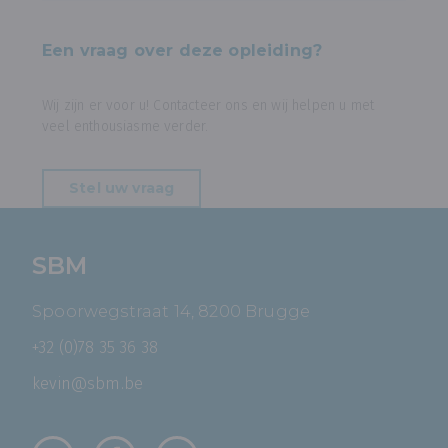
Een vraag over deze opleiding?
Wij zijn er voor u! Contacteer ons en wij helpen u met
veel enthousiasme verder.
Stel uw vraag
SBM
Spoorwegstraat 14, 8200 Brugge
+32 (0)78 35 36 38
kevin@sbm.be