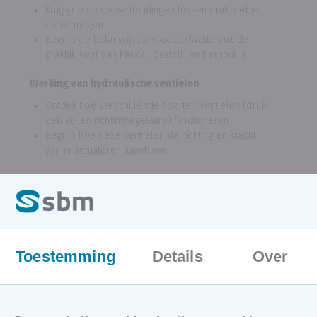
Krijg grip op de verhoudingen tussen druk, debiet
en vermogen.
Begrijp de belangrijkste vloeistofwetten uit de
praktijk (wet van Pascal, Castelli en Bernoulli).
Werking van hydraulische ventielen
Ontdek hoe verschillende soorten ventielen (druk-,
debiet- en richtingregelaars) functioneren.
Begrijp hoe deze ventielen de richting en kracht
van je actuatoren aansturen.
Cavitatie: herkennen en voorkomen
Leer de verborgen oorzaken en desastreuze
gevolgen van cavitatie in pompen en leidingen.
Ontdek direct toepasbare methodes om
cavitatieschade preventief te voorkomen.
Toestemming
Details
Over
Praktijkoefeningen hydraulica
Ga zelf aan de slag in het labo met het aansluiten
en testen van basisschakelingen.