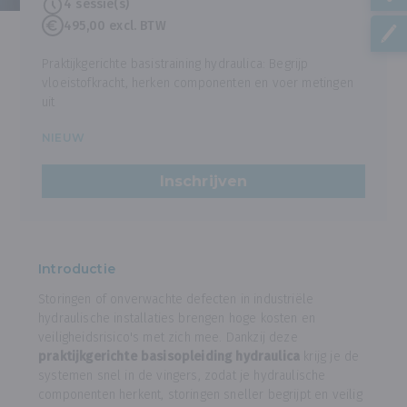
4 sessie(s)
495,00 excl. BTW
Praktijkgerichte basistraining hydraulica: Begrijp
vloeistofkracht, herken componenten en voer metingen
uit
NIEUW
Inschrijven
Introductie
Storingen of onverwachte defecten in industriële
hydraulische installaties brengen hoge kosten en
veiligheidsrisico's met zich mee. Dankzij deze
praktijkgerichte basisopleiding hydraulica
krijg je de
systemen snel in de vingers, zodat je hydraulische
componenten herkent, storingen sneller begrijpt en veilig