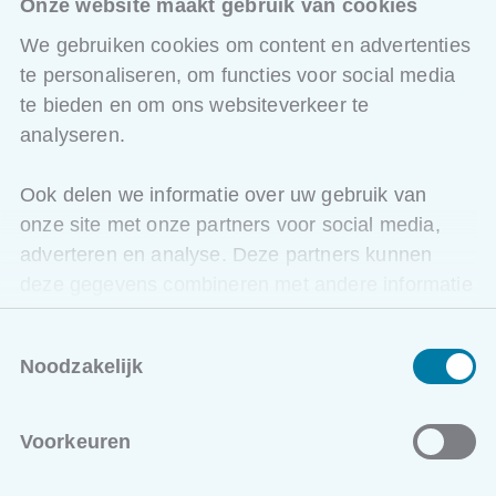
Onze website maakt gebruik van cookies
Voer op een veilige en correcte manier gerichte
druk- en debietmetingen uit.
We gebruiken cookies om content en advertenties
Leer meetresultaten analyseren om beginnende
te personaliseren, om functies voor social media
slijtage of storingen op te sporen.
te bieden en om ons websiteverkeer te
analyseren.
Ook delen we informatie over uw gebruik van
onze site met onze partners voor social media,
adverteren en analyse. Deze partners kunnen
deze gegevens combineren met andere informatie
ONZE OPLEIDINGEN
die u aan ze heeft verstrekt of die ze hebben
Toestemmingsselectie
verzameld op basis van uw gebruik van hun
Locaties en data
Noodzakelijk
services.
Kortrijk
Voorkeuren