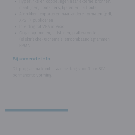
Hyperlinks en koppelingen naar externe bronnen,
maatlijnen, containers, lijsten en call outs
Afdrukken, exporteren naar andere formaten (pdf,
XPS…), publiceren
Inleiding tot VBA in Visio
Organogrammen, tijdslijnen, plattegronden,
(elektrische-)schema’s, stroombaandiagrammen,
BPMN
Bijkomende info
Dit programma komt in aanmerking voor 3 uur BIV
permanente vorming.