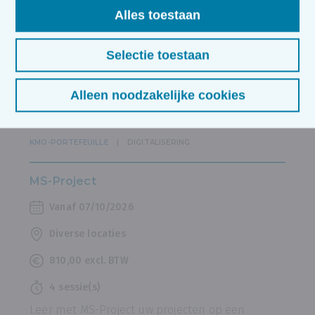
Alles toestaan
Brugge
380,00 excl. BTW
Selectie toestaan
2 sessie(s)
Alleen noodzakelijke cookies
Leer in 2 sessies hoe met Outlook doeltreffende
communicatie en efficiënte planning op te
zetten!
KMO-PORTEFEUILLE
DIGITALISERING
MS-Project
Vanaf 07/10/2026
Diverse locaties
810,00 excl. BTW
4 sessie(s)
Leer met MS-Project uw projecten op een