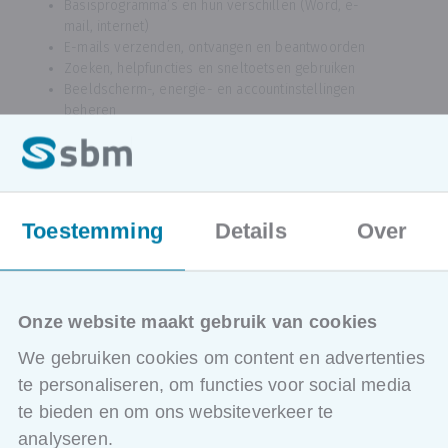
Basisprogramma’s en hun verschillen (Word, e-
mail, internet)
E-mails verzenden, ontvangen en beantwoorden
Zoeken, helpfuncties en sneltoetsen gebruiken
Beeldscherm-, energie- en accountinstellingen
beheren
Verbinden met internet en websites
Programma’s en apps installeren
Veilig online werken en digitale risico’s herkennen
Toestemming
Details
Over
Onze website maakt gebruik van cookies
We gebruiken cookies om content en advertenties
ONZE OPLEIDINGEN
te personaliseren, om functies voor social media
te bieden en om ons websiteverkeer te
Locaties en data
analyseren.