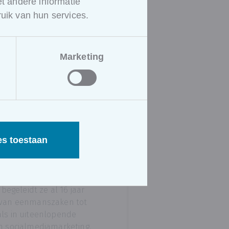
 andere informatie
uik van hun services.
Marketing
cht
 De Jaegher
es toestaan
egher is docente in deze
 zaakvoerder van
l begeleidt ze al 16 jaar
 van eenmanszaken tot
als in uiteenlopende
n socialmediamarketing.