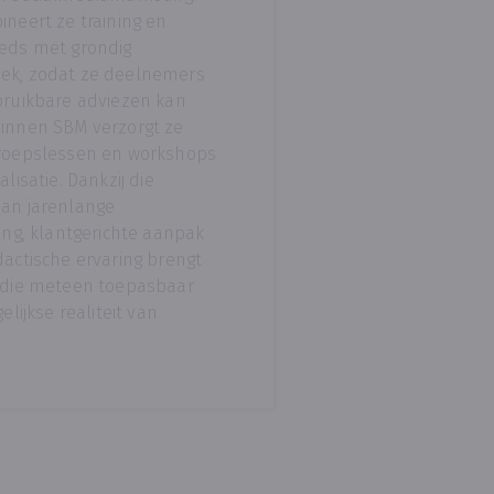
ineert ze training en
eeds met grondig
ek, zodat ze deelnemers
bruikbare adviezen kan
binnen SBM verzorgt ze
groepslessen en workshops
alisatie. Dankzij die
van jarenlange
ring, klantgerichte aanpak
dactische ervaring brengt
n die meteen toepasbaar
gelijkse realiteit van