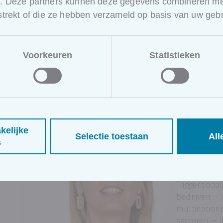
e. Deze partners kunnen deze gegevens combineren met
rstrekt of die ze hebben verzameld op basis van uw gebr
DOCENTEN & EXPERTEN
Voorkeuren
Statistieken
Kennis delen is onze kra
Veerle
kelijke
Selectie toestaan
All
s
Veerle De Ja
module. Als
Trigger.socia
bedrijven —
multination
sectoren — i