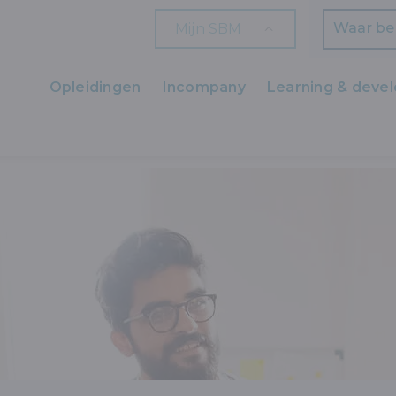
Mijn SBM
Zoeken
Opleidingen
Incompany
Learning & deve
Ons aanbod
G, SALES EN CUSTOMER SERVICE
MARKETING
OP SOCIAL MED
Zaakvoerders
HR en L&D
Professionals
Arbeiders
Wettelijk verplichte opleidingen
Wettelijk verplichte bijscholingen