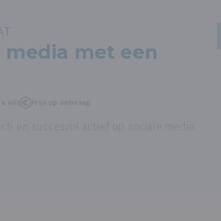
AT
l media met een
u wilt
Prijs op aanvraag
sch en succesvol actief op sociale media.