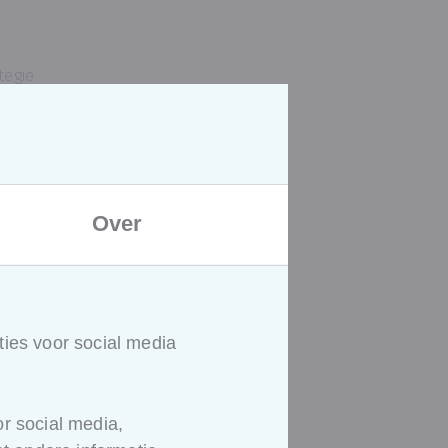
tegie
n en rapportering
 en tertiaire kanalen
 en adverteren
 zal uitspelen
onderwerpen te bepalen zodat
Over
aal bepalen volgens eigen
ies voor social media
r social media,