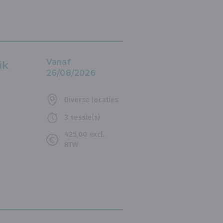
Vanaf
ik
26/08/2026
Diverse locaties
3 sessie(s)
425,00 excl.
BTW