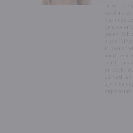
Daarbij comb
coaching st
vooronderzo
gerichte en 
geven. Ook 
sinds 2012 
in haar speci
combinatie 
praktijkerva
en sterke di
ze inzichte
zijn in de da
organisaties.