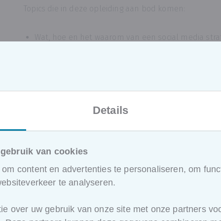
Topics die in deze opleiding aan bod komen:
Wat, hoe en het waarom van een social media stra
Vooronderzoek en nulmeting, analyses, statistieke
Social media mix bepalen met primaire, secundaire
Aflijnen van doelstellingen per medium
Doelgroepenbepalingen en persona's ifv targeting
Beslissen welke USP's u op uw social media vooral
Contentplan: systeem om creatieve en boeiende 
Details
je een echte en hechte community kan bouwen
Mediaplan: interval en timing voor posten per kan
statistieken
gebruik van cookies
...
om content en advertenties te personaliseren, om funct
ebsiteverkeer te analyseren.
ie over uw gebruik van onze site met onze partners voo