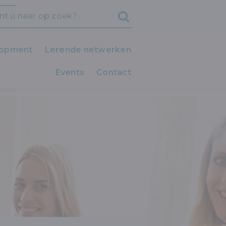
lopment
Lerende netwerken
Events
iedereen LEERT!
Contact
IA MET EEN PLAN!
Clubs