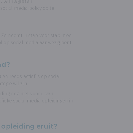
t te integreren
social media policy op te
. Ze neemt u stap voor stap mee
ol op social media aanwezig bent.
md?
a
en reeds actief is op social
egie wil zijn.
iding nog niet voor u van
fieke social media opleidingen in
opleiding eruit?