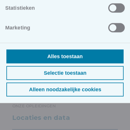
Leveranciers
Statistieken
Jira Service Management
TOPdesk
Xurrent (2Grips)
Marketing
ServiceNow
Afsluitende netwerkreceptie [21u10 - ...]
Alles toestaan
Selectie toestaan
Alleen noodzakelijke cookies
ONZE OPLEIDINGEN
Locaties en data