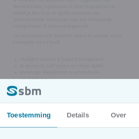
AI verandert fundamenteel hoe IT-organisaties hun
dienstverlening organiseren. In deze inspiratiesessie
ontdek je hoe AI en AI Agents evolueren van
ondersteunende technologie naar een volwaardige
collega binnen IT Service Management.
Aan bod komen acht domeinen waarin AI vandaag al een
belangrijke impact heeft:
Intelligent Incident & Request Management
AI-gestuurde Self Service en Virtual Agents
Knowledge Management en automatische
kennisopbouw
Problem Management met voorspellende analyses
Change & Release Management met AI-assistentie
Service Level Management en klantbeleving
ITSM Copilots en autonome AI Agents
Toestemming
Details
Over
Je krijgt inzicht in de evolutie naar AI-Native IT Service
Management en ontdekt welke opportuniteiten én
aandachtspunten organisaties vandaag tegenkomen