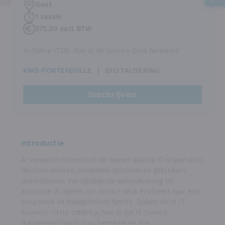
Gent
1 sessie
275,00 excl. BTW
AI-Native ITSM: Hoe AI de Service Desk hertekent
KMO-PORTEFEUILLE
DIGITALISERING
Inschrijven
Introductie
AI verandert razendsnel de manier waarop IT-organisaties
diensten leveren, incidenten oplossen en gebruikers
ondersteunen. Van intelligente automatisering tot
autonome AI Agents: de service desk evolueert naar een
proactieve en datagedreven functie. Tijdens deze IT
Business Circle ontdek je hoe AI het IT Service
Management-landschap hertekent én hoe