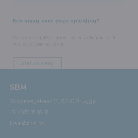
Een vraag over deze opleiding?
Wij zijn er voor u! Contacteer ons en wij helpen u met
veel enthousiasme verder.
Stel uw vraag
SBM
Spoorwegstraat 14, 8200 Brugge
+32 (0)78 35 36 38
kevin@sbm.be