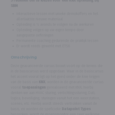
5 redenen om te kiezen voor een KNX opleiding bij
SBM
Interactieve lessen met unieke demokoffers en het
allerlaatste nieuwe materiaal
Opleiding is 's avonds te volgen na de werkuren
Opleiding volgen op uw eigen tempo door
aangepaste oefeningen
Permanente coaching gedurende de praktijk lessen
Er wordt reeds gewerkt met ETS6
Omschrijving
Deze geavanceerde cursus bouwt voort op de kennis die
in de basiscursus werd opgedaan. Waar in de basiscursus
het accent vooral ligt op het goed onder de knie krijgen
van de basis van
KNX
, worden in de geavanceerde cursus
vooral
toepassingen
gerealiseerd met KNX, hierbij
denken we aan HVAC sturing, verlichtingssturing, Dali,
logica, beveiliging, sturingen vanuit het een weerstation,
scenes, etc. Hierbij wordt steeds vertrokken vanuit de
basis, en worden de speficieke
Datapoint Types
besproken, wordt de groepsmonitor een zeer welkome