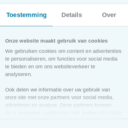
HVAC-sturing met KNX
Toestemming
Details
Over
Sturing verlichting
Beveiligingstechnologie
Visualisatiesystemen
Geïntegreerde applicaties
Interworking
Onze website maakt gebruik van cookies
Koppelaar
We gebruiken cookies om content en advertenties
Veiligheidsplan bij uitval
Vlaggen
te personaliseren, om functies voor social media
Logische operaties
te bieden en om ons websiteverkeer te
ETS Apps
analyseren.
KNX en Multimedia
KNX en Smart Metering/Smart Grid
Ook delen we informatie over uw gebruik van
onze site met onze partners voor social media,
adverteren en analyse. Deze partners kunnen
Bijkomende info
deze gegevens combineren met andere informatie
De standaardprijs voor de opleiding is € 1180 (excl. BTW).
die u aan ze heeft verstrekt of die ze hebben
Toestemmingsselectie