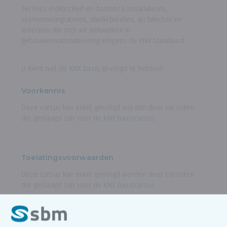
Technici elektriciteit en domotica installateurs,
systeemintegratoren, studieburelen, architecten en
iedereen die zich wil bekwamen in
gebouwenautomatisering volgens de KNX standaard.
U dient wel de
KNX basis
gevolgd te hebben!
Voorkennis
Deze cursus kan enkel gevolgd worden door cursisten
die geslaagd zijn voor de
KNX basiscursus
.
Toelatingsvoorwaarden
Deze cursus kan enkel gevolgd worden door cursisten
die geslaagd zijn voor de
KNX basiscursus
.
Hoe ziet het programma van deze opleiding
eruit?