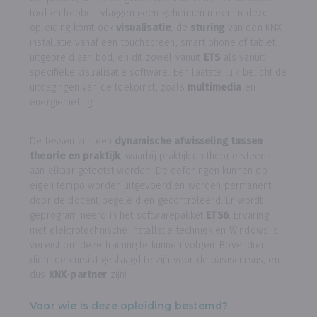
tool en hebben vlaggen geen geheimen meer. In deze
opleiding komt ook
visualisatie
, de
sturing
van een KNX
installatie vanaf een touchscreen, smart phone of tablet,
uitgebreid aan bod, en dit zowel vanuit
ETS
als vanuit
specifieke visualisatie software. Een laatste luik belicht de
uitdagingen van de toekomst, zoals
multimedia
en
energiemeting.
De lessen zijn een
dynamische afwisseling tussen
theorie en praktijk
, waarbij praktijk en theorie steeds
aan elkaar getoetst worden. De oefeningen kunnen op
eigen tempo worden uitgevoerd en worden permanent
door de docent begeleid en gecontroleerd. Er wordt
geprogrammeerd in het softwarepakket
ETS6
. Ervaring
met elektrotechnische installatie techniek en Windows is
vereist om deze training te kunnen volgen. Bovendien
dient de cursist geslaagd te zijn voor de basiscursus, en
dus
KNX-partner
zijn!
Voor wie is deze opleiding bestemd?