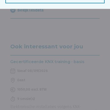
Bekijk lesdata
Ook interessant voor jou
Gecertificeerde KNX training - basis
Vanaf 08/09/2026
Gent
1050,00 excl. BTW
9 sessie(s)
Elektronische installaties volgens KNX-