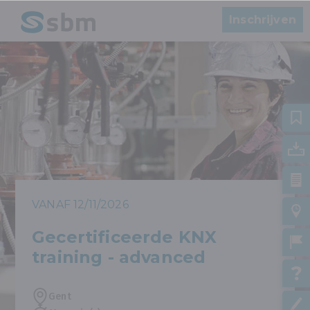
Inschrijven
VANAF 12/11/2026
Gecertificeerde KNX
training - advanced
Gent