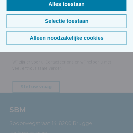
Alles toestaan
Liberform
Selectie toestaan
Alleen noodzakelijke cookies
Een vraag over deze opleiding?
Wij zijn er voor u! Contacteer ons en wij helpen u met
veel enthousiasme verder.
Stel uw vraag
SBM
Spoorwegstraat 14, 8200 Brugge