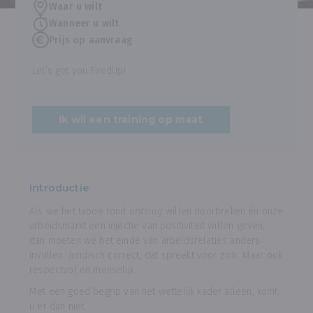
Waar u wilt
Wanneer u wilt
Prijs op aanvraag
Let’s get you FiredUp!
Ik wil een training op maat
Introductie
Als we het taboe rond
ontslag
willen doorbreken én onze
arbeidsmarkt een injectie van positiviteit willen geven,
dan moeten we het einde van arbeidsrelaties anders
invullen. Juridisch correct, dat spreekt voor zich. Maar ook
respectvol en menselijk.
Met een goed begrip van het wettelijk kader alleen, komt
u er dan niet.