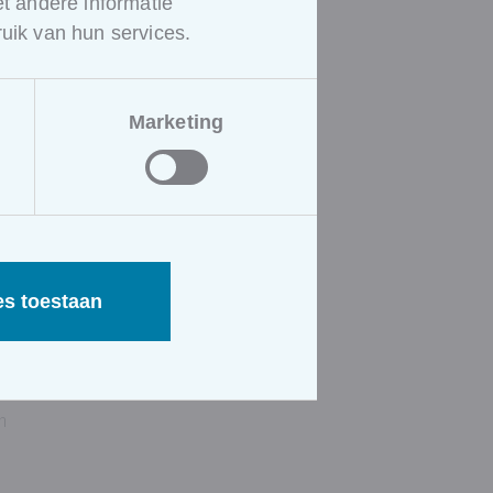
 andere informatie
uik van hun services.
ing waarna de cursisten
Marketing
 hiervoor de nodige zaken
 cursisten vragen stellen aan
esproken en overlopen met
es toestaan
nieken
n