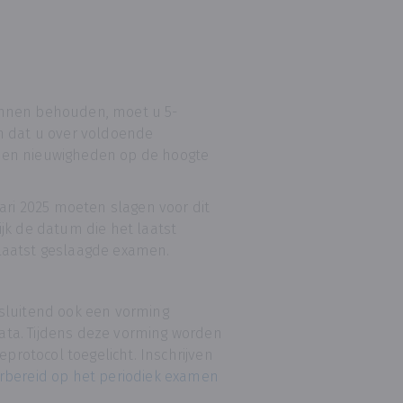
unnen behouden, moet u 5-
n dat u over voldoende
en en nieuwigheden op de hoogte
ari 2025 moeten slagen voor dit
jk de datum die het laatst
n laatst geslaagde examen.
sluitend ook een vorming
ta. Tijdens deze vorming worden
eprotocol toegelicht. Inschrijven
rbereid op het periodiek examen