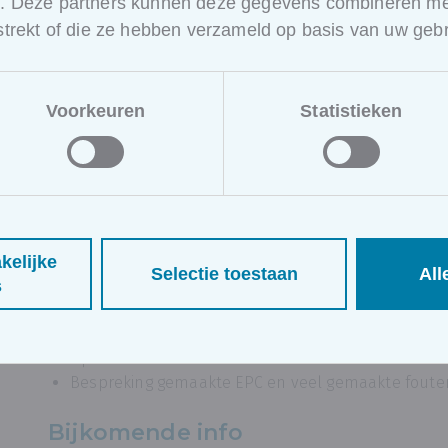
e. Deze partners kunnen deze gegevens combineren met
EPC gemene delen
rstrekt of die ze hebben verzameld op basis van uw gebr
EPC klein niet-residentieel
EPC residentieel
Bij aanvang van de opdracht geeft de docent toelicht
Voorkeuren
Statistieken
zelfstandig een EPC opmaken met de EPC-software en
opzoeken/berekenen. Gedurende de sessie kunnen de
de docent, alsook wordt na elke case de oefening b
toelichting van veel gemaakte fouten.
Een greep uit de topics die aan bod komen:
kelijke
Bespreking definitie gebouw en gebouweenheid
Selectie toestaan
All
s
Opzoeken data en materialen
Invoer tabblad algemeen
Bespreking opgave met foto’s en beschrijving tech
Opzoeken data technieken
Bespreking gemaakte EPC en veel gemaakte foute
Bijkomende info