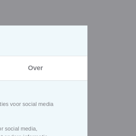
pussen waarbij verschillende
C-software.
Hiervoor brengt de
de nodige oefeningen te kunnen
Over
lijst
ter beschikking die de
opleiding eruit?
ies voor social media
en als opdracht waarvan telkens
types gebouwen wordt een case
r social media,