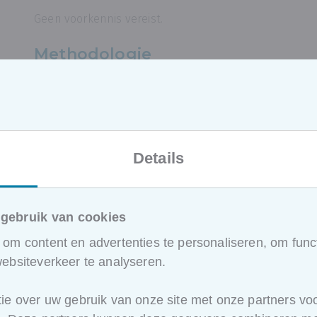
Geen voorkennis vereist.
Methodologie
Deze opleiding gaat fysiek door op een van onze cam
oefeningen aan bod komen om uit te voeren in de EP
cursist zijn eigen laptop met EPC-software mee om 
opmaken.
Details
Na afloop van de opleiding stelt de docent
een vragen
cursisten kunnen invullen als
zelftest
.
gebruik van cookies
Hoe ziet het programma van deze 
om content en advertenties te personaliseren, om funct
ebsiteverkeer te analyseren.
Tijdens de sessie worden 3 verschillende case gegev
een EPC dient opgemaakt te worden. Voor volgende 
uitgewerkt:
ie over uw gebruik van onze site met onze partners voo