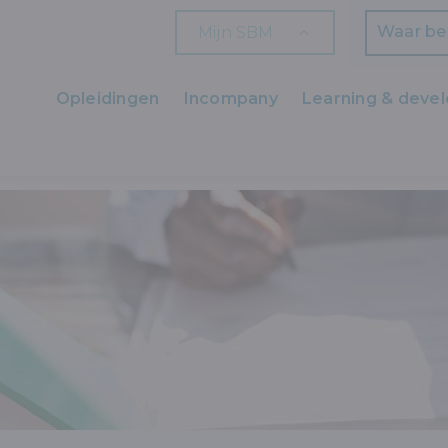
Mijn SBM
Zoeken
Opleidingen
Incompany
Learning & deve
Ons aanbod
 ENERGIE
ENERGIE
OEFENSESSIE EPC-SOFTWARE VOOR HET 
Zaakvoerders
HR en L&D
Professionals
Arbeiders
Wettelijk verplichte opleidingen
Wettelijk verplichte bijscholingen