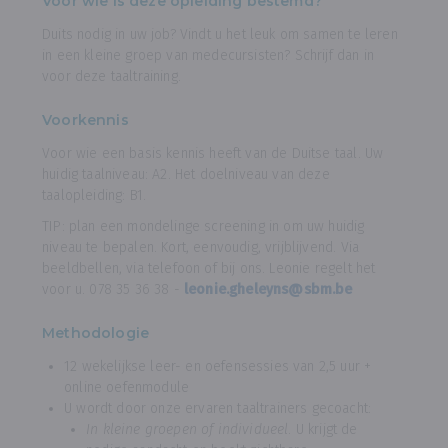
Voor wie is deze opleiding bestemd?
Duits nodig in uw job? Vindt u het leuk om samen te leren
in een kleine groep van medecursisten? Schrijf dan in
voor deze taaltraining.
Voorkennis
Voor wie een basis kennis heeft van de Duitse taal. Uw
huidig taalniveau: A2. Het doelniveau van deze
taalopleiding: B1.
TIP: plan een mondelinge screening in om uw huidig
niveau te bepalen. Kort, eenvoudig, vrijblijvend. Via
beeldbellen, via telefoon of bij ons. Leonie regelt het
voor u. 078 35 36 38 -
leonie.gheleyns@sbm.be
Methodologie
12 wekelijkse leer- en oefensessies van 2,5 uur +
online oefenmodule
U wordt door onze ervaren taaltrainers gecoacht:
In kleine groepen of individueel
. U krijgt de