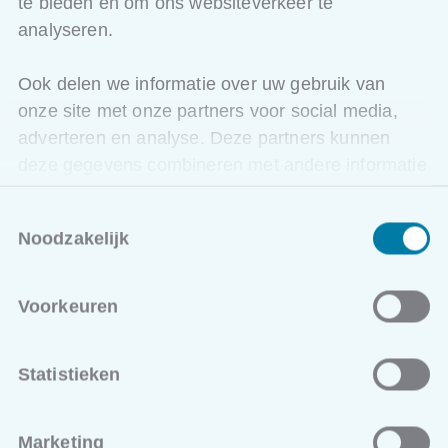
te bieden en om ons websiteverkeer te
analyseren.
Ook delen we informatie over uw gebruik van
onze site met onze partners voor social media,
adverteren en analyse. Deze partners kunnen
deze gegevens combineren met andere informatie
die u aan ze heeft verstrekt of die ze hebben
Toestemmingsselectie
verzameld op basis van uw gebruik van hun
Noodzakelijk
services.
Voorkeuren
Statistieken
GETUIGENIS
Marketing