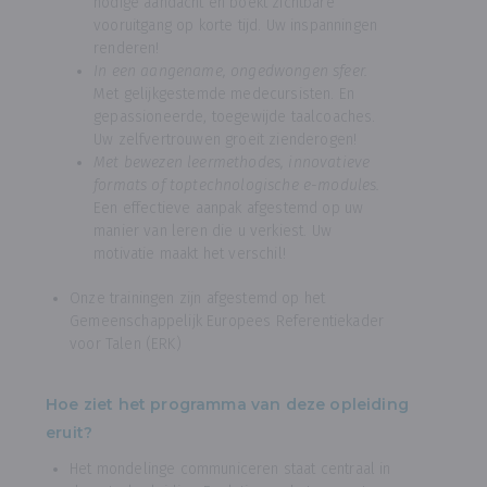
nodige aandacht en boekt zichtbare
vooruitgang op korte tijd. Uw inspanningen
renderen!
In een aangename, ongedwongen sfeer.
Met gelijkgestemde medecursisten. En
gepassioneerde, toegewijde taalcoaches.
Uw zelfvertrouwen groeit zienderogen!
Met bewezen leermethodes, innovatieve
formats of toptechnologische e-modules.
Een effectieve aanpak afgestemd op uw
manier van leren die u verkiest. Uw
motivatie maakt het verschil!
Onze trainingen zijn afgestemd op het
Gemeenschappelijk Europees Referentiekader
voor Talen (ERK)
Hoe ziet het programma van deze opleiding
eruit?
Het mondelinge communiceren staat centraal in