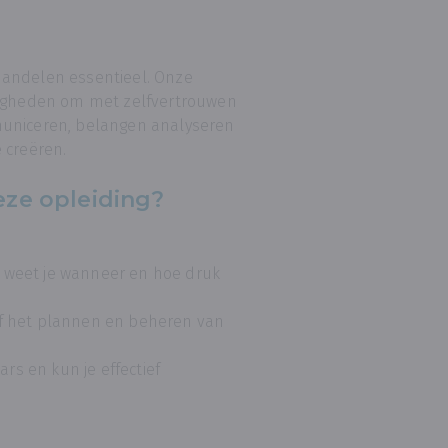
handelen essentieel. Onze
rdigheden om met zelfvertrouwen
ommuniceren, belangen analyseren
 creëren.
eze opleiding?
n weet je wanneer en hoe druk
ief het plannen en beheren van
rs en kun je effectief