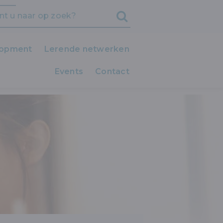
lopment
Lerende netwerken
Events
iedereen LEERT!
Contact
CESVOL ONDERHANDELEN
Clubs