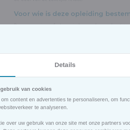
Voor wie is deze opleiding beste
Deze cursus is perfect voor iedereen die regelmatig
deals met medewerkers, leveranciers of andere zakelij
zoek bent naar waardevolle compromissen en grondi
training precies wat je nodig hebt.
Methodologie
Details
Praktische onderhandelingsoefeningen voor meer voe
Inzicht zonder oefening rendeert niet echt, daarom d
gebruik van cookies
casussen. Zo krijg je betere voeling met de praktijk a
om content en advertenties te personaliseren, om funct
Hoe ziet het programma van deze 
ebsiteverkeer te analyseren.
Het jargon
van onderhandelaars en onderhandel
ie over uw gebruik van onze site met onze partners voo
Voorbereiden
van een onderhandeling: