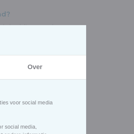
md?
 onderhandelt over complexe
ke partners. Als je regelmatig op
ge overeenkomsten, is deze
Over
ling met de praktijk
oorloop je enkele praktische
an de onderhandelingstafel.
ies voor social media
opleiding eruit?
ingen
r social media,