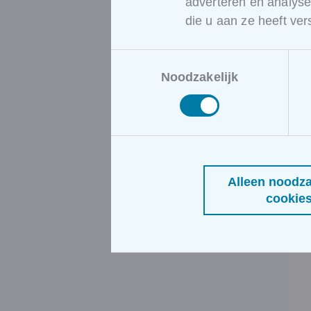
adverteren en analys
die u aan ze heeft ve
Toestemmingsselectie
Noodzakelijk
Alleen noodza
cookie