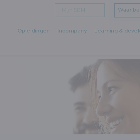
Mijn SBM
Zoeken
Opleidingen
Incompany
Learning & deve
Ons aanbod
LIJKE VAARDIGHEDEN
COMMUNICATIEVE VAARDIGHEDEN
SUC
Zaakvoerders
HR en L&D
Professionals
Arbeiders
Wettelijk verplichte opleidingen
Wettelijk verplichte bijscholingen