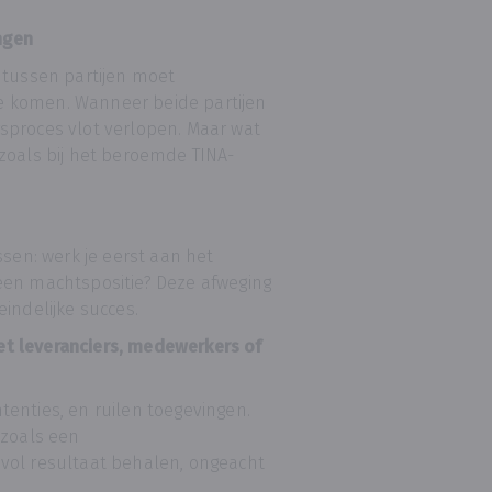
ngen
 tussen partijen moet
e komen. Wanneer beide partijen
sproces vlot verlopen. Maar wat
, zoals bij het beroemde TINA-
ssen: werk je eerst aan het
een machtspositie? Deze afweging
indelijke succes.
t leveranciers, medewerkers of
enties, en ruilen toegevingen.
 zoals een
vol resultaat behalen, ongeacht