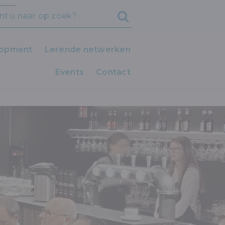
lopment
Lerende netwerken
Events
iedereen LEERT!
Contact
 HUMAN: EEN NIEUWE BENADERING VAN
Clubs