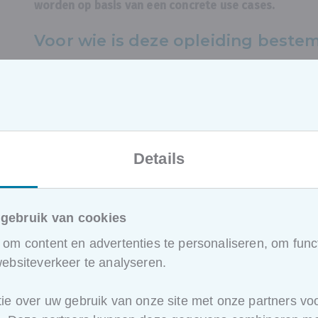
worden op basis van een concrete use cases.
Voor wie is deze opleiding beste
Business Innovation managers
Digital business transformation managers
ICT technologie experten
IT Professionals
ICT Manager
Leden van "
IT Business Circle
"
Details
Voorkennis
gebruik van cookies
Er is geen specifieke voorkennis vereist!
om content en advertenties te personaliseren, om funct
Hoe ziet het programma van deze 
ebsiteverkeer te analyseren.
[17u30 – 18u00]: Ontvangst deelnemers (Broodjes + 
ie over uw gebruik van onze site met onze partners voo