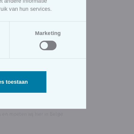
 andere informatie
uik van hun services.
tiviteiten
Marketing
 en ecosysteemdenken
men en platformen
es toestaan
oor grote bedrijven zoals
en moeten wij hier in België