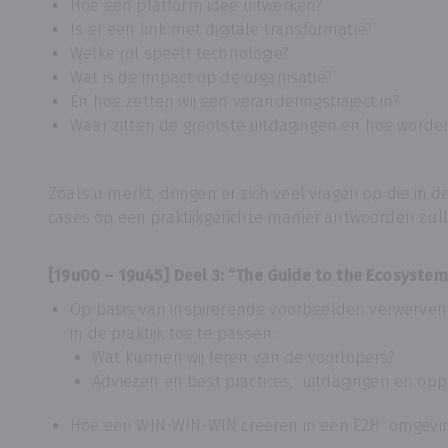
Hoe een platform idee uitwerken?
Is er een link met digitale transformatie?
Welke rol speelt technologie?
Wat is de impact op de organisatie?
En hoe zetten wij een veranderingstraject in?
Waar zitten de grootste uitdagingen en hoe word
Zoals u merkt, dringen er zich veel vragen op die in 
cases op een praktijkgerichte manier antwoorden zull
[19u00 – 19u45] Deel 3: “The Guide to the Ecosyste
Op basis van inspirerende voorbeelden verwerven
in de praktijk toe te passen:
Wat kunnen wij leren van de voorlopers?
Adviezen en best practices, uitdagingen en opp
Hoe een WIN-WIN-WIN creëren in een E2H omgevi