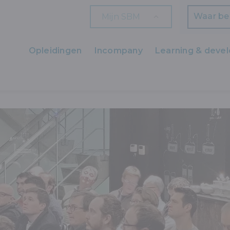
Mijn SBM
Zoeken
Opleidingen
Incompany
Learning & deve
Ons aanbod
BUSINESS INNOVATION EN TECHNOLOGY TRENDS
ECOSYSTEM TO
Zaakvoerders
HR en L&D
Professionals
Arbeiders
Wettelijk verplichte opleidingen
Wettelijk verplichte bijscholingen