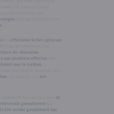
 breder, gebruikersgericht en
orbeeld het leven op aarde
z.). Het vervullen van
ossingen
met het potentieel om
s.
de
en
effectiever in het oplossen
zijn voor de mensheid. Het
itieve als duurzame
a aan positieve effecten
: een
talent aan te trekken
,
maar een paar te noemen. Dit is
nken
: het tijdperk van
het
oe nagedacht kan worden over
de
ardecreatie gerealiseerd
kan
it E2H-model gevalideerd kan